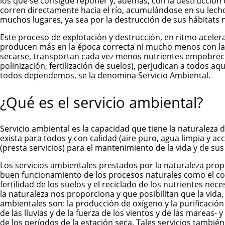
los que se consigue reponer y, además, con la destrucción d
corren directamente hacia el río, acumulándose en su lecho 
muchos lugares, ya sea por la destrucción de sus hábitats n
Este proceso de explotación y destrucción, en ritmo acelera
producen más en la época correcta ni mucho menos con la int
secarse, transportan cada vez menos nutrientes empobrecien
polinización, fertilización de suelos), perjudican a todos 
todos dependemos, se la denomina Servicio Ambiental.
¿Qué es el servicio ambiental?
Servicio ambiental es la capacidad que tiene la naturaleza 
exista para todos y con calidad (aire puro, agua limpia y acce
(presta servicios) para el mantenimiento de la vida y de su
Los servicios ambientales prestados por la naturaleza prop
buen funcionamiento de los procesos naturales como el control
fertilidad de los suelos y el reciclado de los nutrientes nec
la naturaleza nos proporciona y que posibilitan que la vi
ambientales son: la producción de oxígeno y la purificación 
de las lluvias y de la fuerza de los vientos y de las mareas-
de los períodos de la estación seca. Tales servicios también