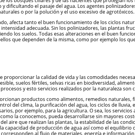
e los bosques ciliares y de las nacientes que protegían los
y dificultando el pasaje del agua. Los agentes polinizadore
aturales o por la polución y el uso excesivo de agrotóxicos.
do, afecta tanto el buen funcionamiento de los ciclos natur
ensidad adecuada. Sin los polinizadores, las plantas fructi
do los suelos. Todas esas alteraciones en el buen funciona
aquellos que dependen de la misma, como por ejemplo los que
de proporcionar la calidad de vida y las comodidades necesa
sible, suelos fértiles, selvas ricas en biodiversidad, aliment
s procesos y esto servicios realizados por la naturaleza so
orcionan productos como alimentos, remedios naturales, fib
 del clima, la purificación del agua, los ciclos de lluvia, el
esarios, por ejemplo, para la agricultura. O sea, los servici
da, como la conocemos, pueda desarrollarse sin mayores cos
del aire que realizan las plantas, la estabilidad de las con
 y la capacidad de producción de agua así como el equilibrio 
 corresponden al flujo de materiales, energía e información 