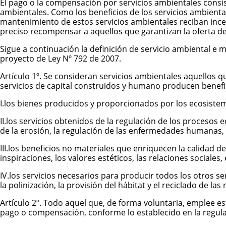
El pago o la compensación por servicios ambientales consis
ambientales. Como los beneficios de los servicios ambient
mantenimiento de estos servicios ambientales reciban incen
preciso recompensar a aquellos que garantizan la oferta de 
Sigue a continuación la definición de servicio ambiental e
proyecto de Ley Nº 792 de 2007.
Artículo 1º. Se consideran servicios ambientales aquellos 
servicios de capital construidos y humano producen benefi
I.los bienes producidos y proporcionados por los ecosistem
II.los servicios obtenidos de la regulación de los procesos ec
de la erosión, la regulación de las enfermedades humanas, el
III.los beneficios no materiales que enriquecen la calidad de 
inspiraciones, los valores estéticos, las relaciones sociales,
IV.los servicios necesarios para producir todos los otros se
la polinización, la provisión del hábitat y el reciclado de las 
Artículo 2º. Todo aquel que, de forma voluntaria, emplee esf
pago o compensación, conforme lo establecido en la regula