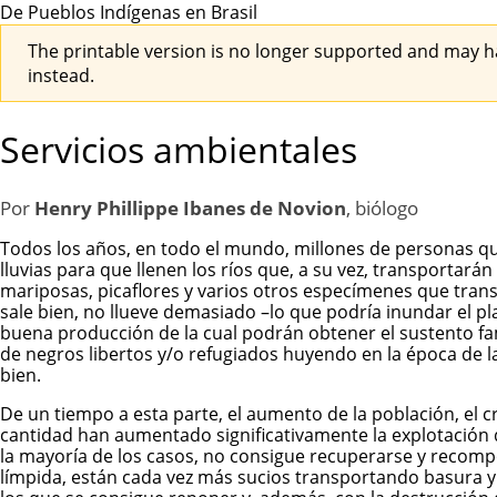
De Pueblos Indígenas en Brasil
The printable version is no longer supported and may h
instead.
Servicios ambientales
Por
Henry Phillippe Ibanes de Novion
, biólogo
Todos los años, en todo el mundo, millones de personas qu
lluvias para que llenen los ríos que, a su vez, transportar
mariposas, picaflores y varios otros especímenes que transpo
sale bien, no llueve demasiado –lo que podría inundar el p
buena producción de la cual podrán obtener el sustento fam
de negros libertos y/o refugiados huyendo en la época de la 
bien.
De un tiempo a esta parte, el aumento de la población, el c
cantidad han aumentado significativamente la explotación 
la mayoría de los casos, no consigue recuperarse y recompon
límpida, están cada vez más sucios transportando basura y