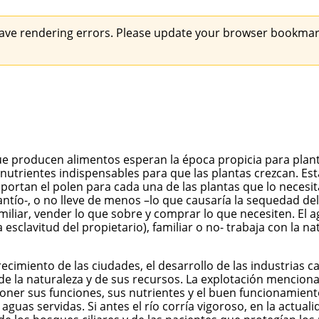
ave rendering errors. Please update your browser bookmark
e producen alimentos esperan la época propicia para planta
án nutrientes indispensables para que las plantas crezcan. 
rtan el polen para cada una de las plantas que lo necesita, f
lantío-, o no lleve de menos –lo que causaría la sequedad 
iliar, vender lo que sobre y comprar lo que necesiten. El a
esclavitud del propietario), familiar o no- trabaja con la na
recimiento de las ciudades, el desarrollo de las industrias
de la naturaleza y de sus recursos. La explotación mencio
er sus funciones, sus nutrientes y el buen funcionamiento d
 aguas servidas. Si antes el río corría vigoroso, en la ac