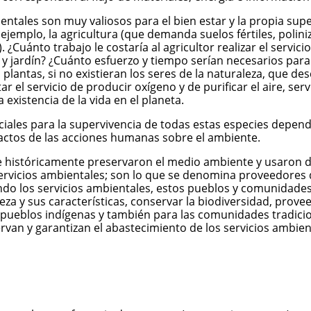
entales son muy valiosos para el bien estar y la propia sup
plo, la agricultura (que demanda suelos fértiles, polinizac
 ¿Cuánto trabajo le costaría al agricultor realizar el servici
o y jardín? ¿Cuánto esfuerzo y tiempo serían necesarios par
plantas, si no existieran los seres de la naturaleza, que 
 el servicio de producir oxígeno y de purificar el aire, ser
 existencia de la vida en el planeta.
ciales para la supervivencia de todas estas especies depend
actos de las acciones humanas sobre el ambiente.
e históricamente preservaron el medio ambiente y usaron d
rvicios ambientales; son lo que se denomina proveedores de
do los servicios ambientales, estos pueblos y comunidades 
eza y sus características, conservar la biodiversidad, prov
os pueblos indígenas y también para las comunidades tradici
an y garantizan el abastecimiento de los servicios ambie