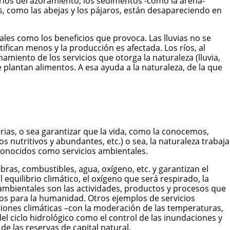
 ríos del azoramiento, los sedimentos -como la arena-
s, como las abejas y los pájaros, están desapareciendo en
ales como los beneficios que provoca. Las lluvias no se
fican menos y la producción es afectada. Los ríos, al
miento de los servicios que otorga la naturaleza (lluvia,
 plantan alimentos. A esa ayuda a la naturaleza, de la que
rias, o sea garantizar que la vida, como la conocemos,
os nutritivos y abundantes, etc.) o sea, la naturaleza trabaja
n conocidos como servicios ambientales.
ras, combustibles, agua, oxígeno, etc. y garantizan el
 equilibrio climático, el oxígeno que será respirado, la
os ambientales son las actividades, productos y procesos que
tos para la humanidad. Otros ejemplos de servicios
diciones climáticas –con la moderación de las temperaturas,
del ciclo hidrológico como el control de las inundaciones y
de las reservas de capital natural.