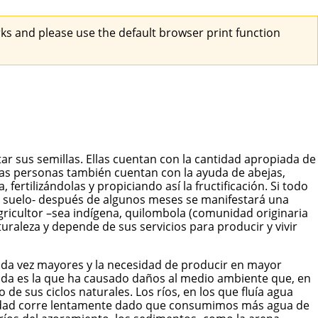
s and please use the default browser print function
r sus semillas. Ellas cuentan con la cantidad apropiada de
Estas personas también cuentan con la ayuda de abejas,
ertilizándolas y propiciando así la fructificación. Si todo
del suelo- después de algunos meses se manifestará una
gricultor –sea indígena, quilombola (comunidad originaria
turaleza y depende de sus servicios para producir y vivir
 cada vez mayores y la necesidad de producir en mayor
nada es la que ha causado daños al medio ambiente que, en
e sus ciclos naturales. Los ríos, en los que fluía agua
tualidad corre lentamente dado que consumimos más agua de