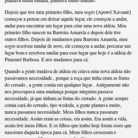
plantava muita banana, plantava muito mamão.
Depois que tive meu primeiro filho, meu sogro [Apowë Xavante]
começou a pensar em deixar aquele lugar, ele começou a andar,
andar para encontrar um lugar para criar uma nova aldeia. Meu
primeiro filho nasceu na Barreira Amarela e depois dele tive
outros filhos. Depois de mudarmos para Barreira Amarela, meu
sogro resolveu mudar de novo, ele começou a andar, procurar um
lugar bom e resolveu mudar para esse lugar que hoje é a aldeia de
Pimentel Barbosa. E nós mudamos para cá.
Quando a gente mudava de aldeia ou criava uma nova aldeia não
passávamos necessidade , porque a roça que tinha eram as frutas
do cerrado , a gente comia em qualquer lugar . Antigamente não
nos preocupava uma mudança porque ninguém passava
necessidade, já que tinham as frutas do cerrado. A gente sempre
comia cará do cerrado, tipo wededu, a gente plantava muito,
nunca passamos necessidade. Meus filhos nunca passaram
necessidade. Assim eram as coisas, era assim. Era assim a vida,
assim tive meus filhos. E os filhos que tenho hoje foram esses que
nasceram daquela época para cá. Meus filhos cresceram e