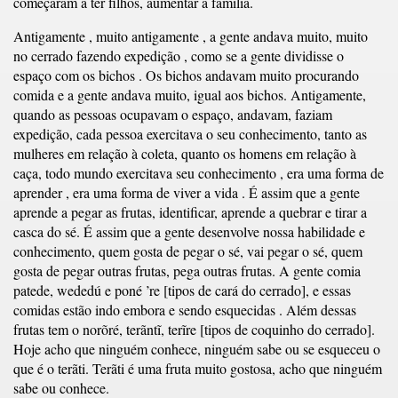
começaram a ter filhos, aumentar a família.
Antigamente , muito antigamente , a gente andava muito, muito
no cerrado fazendo expedição , como se a gente dividisse o
espaço com os bichos . Os bichos andavam muito procurando
comida e a gente andava muito, igual aos bichos. Antigamente,
quando as pessoas ocupavam o espaço, andavam, faziam
expedição, cada pessoa exercitava o seu conhecimento, tanto as
mulheres em relação à coleta, quanto os homens em relação à
caça, todo mundo exercitava seu conhecimento , era uma forma de
aprender , era uma forma de viver a vida . É assim que a gente
aprende a pegar as frutas, identificar, aprende a quebrar e tirar a
casca do sé. É assim que a gente desenvolve nossa habilidade e
conhecimento, quem gosta de pegar o sé, vai pegar o sé, quem
gosta de pegar outras frutas, pega outras frutas. A gente comia
patede, wededú e poné ’re [tipos de cará do cerrado], e essas
comidas estão indo embora e sendo esquecidas . Além dessas
frutas tem o norõré, terãntĩ, terĩre [tipos de coquinho do cerrado].
Hoje acho que ninguém conhece, ninguém sabe ou se esqueceu o
que é o terãti. Terãti é uma fruta muito gostosa, acho que ninguém
sabe ou conhece.