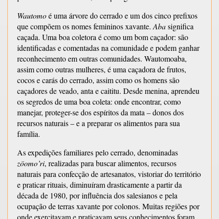
Wautomo
é uma árvore do cerrado e um dos cinco prefixos
que compõem os nomes femininos xavante.
Aba
significa
caçada. Uma boa coletora é como um bom caçador: são
identificadas e comentadas na comunidade e podem ganhar
reconhecimento em outras comunidades. Wautomoaba,
assim como outras mulheres, é uma caçadora de frutos,
cocos e carás do cerrado, assim como os homens são
caçadores de veado, anta e caititu. Desde menina, aprendeu
os segredos de uma boa coleta: onde encontrar, como
manejar, proteger-se dos espíritos da mata – donos dos
recursos naturais – e a preparar os alimentos para sua
família.
As expedições familiares pelo cerrado, denominadas
zöomo’ri
, realizadas para buscar alimentos, recursos
naturais para confecção de artesanatos, vistoriar do território
e praticar rituais, diminuíram drasticamente a partir da
década de 1980, por influência dos salesianos e pela
ocupação de terras xavante por colonos. Muitas regiões por
onde exercitavam e praticavam seus conhecimentos foram