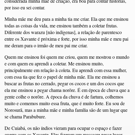
considerada minha mãe de criação, era boa para contar histórias,
por isso eu sei contar.
Minha mãe me deu para a minha tia me criar. Ela que me ensinou
todas as coisas da vida, me ensinou também a coletar frutas.
Diferente dos warazu [não indígenas], a relação de parentesco
entre os Xavante é próxima e forte, por isso minha mãe e meu pai
me deram para o irmão de meu pai me criar.
Quem me ensinou foi quem me criou, quem me mostrou o mundo
e com quem eu aprendi a coletar. Me ensinou muito,
principalmente em relação à coleta. Eu aprendi com essa mulher,
com essa tia que fez o papel de minha mãe. Ela me ensinou a
buscar as frutas no cerrado, pegar os cocos e um dos cocos que
ela me ensinou a pegar chama norõre. É em época de chuva que a
gente colhe o norõre. A época da chuva é de fartura, colhemos
muito e comemos muito essa fruta, que é muito forte. Eu sou de
Norosurã, mas a minha mãe e minha família são de um lugar que
se chama Parabubure.
De Cuiabá, os não índios vieram para ocupar o espaço e fazer
guerra com os Xavante. Eles fizeram um massacre nesse lugar,