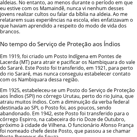
aldeias. No entanto, ao menos durante o período em que
eu estive com os Mamaindê, nunca vi nenhum desses
jovens realizar cultos ou falar da bíblia na aldeia. Ao me
relatarem suas experiências na escola, eles enfatizavam o
que haviam aprendido a respeito do modo de vida dos
brancos.
No tempo do Serviço de Proteção aos Índios
Em 1919, foi criado um Posto Indígena em Pontes de
Lacerda (MT) para atrair e pacificar os Nambiquara do vale
do Sararé. Este Posto foi transferido, em 1921, para perto
do rio Sararé, mas nunca conseguiu estabelecer contato
com os Nambiquara dessa região.
Em 1925, estabeleceu-se um Posto do Serviço de Proteção
aos Índios (SPI) no córrego Urutau, perto do rio Juina, que
atraiu muitos índios. Com a diminuição da verba federal
destinada ao SPI, o Posto foi, aos poucos, sendo
abandonado. Em 1942, este Posto foi transferido para o
córrego Espirro, na cabeceira do rio Doze de Outubro,
próximo à cidade de Vilhena. O funcionário Afonso França
foi nomeado chefe deste Posto, que passou a se chamar
Posto Pyreneus de Souza.