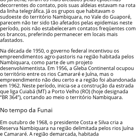
decorrentes do contato, pois suas aldeias estavam na rota
da linha telegráfica. Já os grupos que habitavam o
sudoeste do território Nambiquara, no Vale do Guaporé,
parecem não ter sido tão afetados pelas epidemias neste
período, pois não estabeleceram contatos freqüentes com
os brancos, preferindo permanecer em locais mais
afastados.
Na década de 1950, o governo federal incentivou os
empreendimentos agro-pastoris na região habitada pelos
Nambiquara, como parte de um projeto
desenvolvimentista. Em 1956, a Gleba Continental ocupou
o território entre os rios Camararé e Juína, mas o
empreendimento não deu certo e a região foi abandonada
em 1962. Neste período, inicia-se a construção da estrada
que liga Cuiabá (MT) a Porto Velho (RO) (hoje designada
“BR 364”), cortando ao meio o território Nambiquara.
No tempo da Funai
Em outubro de 1968, o presidente Costa e Silva cria a
Reserva Nambiquara na região delimitada pelos rios Juína
e Camararé. A região demarcada, habitada