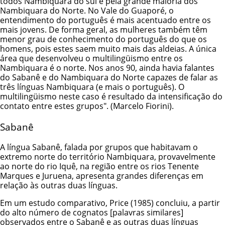
todos Nambiquara do sul e pela grande maioria dos
Nambiquara do Norte. No Vale do Guaporé, o
entendimento do português é mais acentuado entre os
mais jovens. De forma geral, as mulheres também têm
menor grau de conhecimento do português do que os
homens, pois estes saem muito mais das aldeias. A única
área que desenvolveu o multilingüismo entre os
Nambiquara é o norte. Nos anos 90, ainda havia falantes
do Sabanê e do Nambiquara do Norte capazes de falar as
três línguas Nambiquara (e mais o português). O
multilingüismo neste caso é resultado da intensificação do
contato entre estes grupos". (Marcelo Fiorini).
Sabanê
A língua Sabanê, falada por grupos que habitavam o
extremo norte do território Nambiquara, provavelmente
ao norte do rio Iquê, na região entre os rios Tenente
Marques e Juruena, apresenta grandes diferenças em
relação às outras duas línguas.
Em um estudo comparativo, Price (1985) concluiu, a partir
do alto número de cognatos [palavras similares]
observados entre o Sabanê e as outras duas línguas