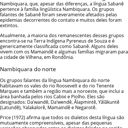
Nambiquara, que, apesar das diferenças, a língua Sabanê
pertence à família lingüística Nambiquara. Os grupos
falantes de Sabanê foram severamente afetados pelas
epidemias decorrentes do contato e muitos deles foram
extintos.
Atualmente, a maioria dos remanescentes desses grupos
encontra-se na Terra Indígena Pyreneus de Souza e é
genericamente classificada como Sabanê. Alguns deles
vivem com os Mamaindê e algumas famílias migraram para
a cidade de Vilhena, em Rondônia.
Nambiquara do norte
Os grupos falantes da língua Nambiquara do norte
habitavam os vales do rio Roosevelt e do rio Tenente
Marques e também a região mais a noroeste, que inclui a
área banhada pelos rios Cabixi e Piolho. Eles são
designados: Da’wandê, Da’wendê, Âlapmintê, Yâlãkuntê
(Latundê), Yalakalorê, Mamaindê e Negarotê.
Price (1972) afirma que todos os dialetos desta língua são
mutuamente compreensíveis, apesar das pequenas