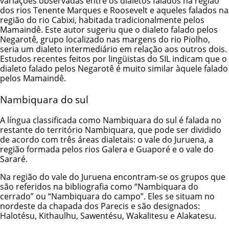
variações observadas entre os dialetos falados na região
dos rios Tenente Marques e Roosevelt e aqueles falados na
região do rio Cabixi, habitada tradicionalmente pelos
Mamaindê. Este autor sugeriu que o dialeto falado pelos
Negarotê, grupo localizado nas margens do rio Piolho,
seria um dialeto intermediário em relação aos outros dois.
Estudos recentes feitos por lingüistas do SIL indicam que o
dialeto falado pelos Negarotê é muito similar àquele falado
pelos Mamaindê.
Nambiquara do sul
A língua classificada como Nambiquara do sul é falada no
restante do território Nambiquara, que pode ser dividido
de acordo com três áreas dialetais: o vale do Juruena, a
região formada pelos rios Galera e Guaporé e o vale do
Sararé.
Na região do vale do Juruena encontram-se os grupos que
são referidos na bibliografia como “Nambiquara do
cerrado” ou “Nambiquara do campo”. Eles se situam no
nordeste da chapada dos Parecis e são designados:
Halotésu, Kithaulhu, Sawentésu, Wakalitesu e Alakatesu.