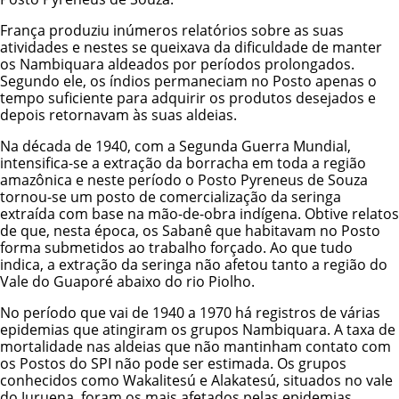
França produziu inúmeros relatórios sobre as suas
atividades e nestes se queixava da dificuldade de manter
os Nambiquara aldeados por períodos prolongados.
Segundo ele, os índios permaneciam no Posto apenas o
tempo suficiente para adquirir os produtos desejados e
depois retornavam às suas aldeias.
Na década de 1940, com a Segunda Guerra Mundial,
intensifica-se a extração da borracha em toda a região
amazônica e neste período o Posto Pyreneus de Souza
tornou-se um posto de comercialização da seringa
extraída com base na mão-de-obra indígena. Obtive relatos
de que, nesta época, os Sabanê que habitavam no Posto
forma submetidos ao trabalho forçado. Ao que tudo
indica, a extração da seringa não afetou tanto a região do
Vale do Guaporé abaixo do rio Piolho.
No período que vai de 1940 a 1970 há registros de várias
epidemias que atingiram os grupos Nambiquara. A taxa de
mortalidade nas aldeias que não mantinham contato com
os Postos do SPI não pode ser estimada. Os grupos
conhecidos como Wakalitesú e Alakatesú, situados no vale
do Juruena, foram os mais afetados pelas epidemias