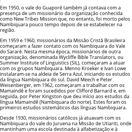
Em 1950, o vale do Guaporé também já contava com a
presença de um missionário da organização conhecida
como New Tribes Mission que, no entanto, foi morto pelos
Nambiquara pouco tempo depois de se estabelecer na
região.
Em 1959 e 1960, missionários da Missão Cristã Brasileira
começaram a fazer contato com os Nambiquara do Vale
do Sararé. Nesta mesma época, missionários de outra
organização, denominada Wycliffe Bible Translators, ou
Summer Institute of Linguistics (SIL), começaram a atuar
com os grupos Nambiquara. Menno Kroeker e Ivan Lowe
instalaram-se na aldeia de Serra Azul, iniciando os estudos
da língua Nambiquara do sul. David Meech e Peter
Weisenberger, em 1962, começaram a trabalhar com os
Mamaindê e foram sucedidos por Clifford Barnard e, em
seguida, por Peter Kingston que deu início aos estudos da
língua Mamaindê (Nambiquara do norte). Estes foram os
primeiros estudos sistemáticos das línguas Nambiquara.
Desde 1930, missionários católicos já atuavam com os
Nambiquara do vale do Juruena na Missão de Utiariti, onde
mantinham uma escola destinada à alfabetização e à