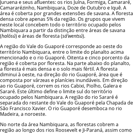
Juruena e seus afluentes: os rios Juína, Formiga, Camararé,
Camararézinho, Nambiquara, Doze de Outubro e Iquê. A
área é coberta por grandes extensões de savana. A floresta
densa cobre apenas 5% da região. Os grupos que vivem
neste local concebem todo o território ocupado pelos
Nambiquara a partir da distinção entre áreas de savana
(
halósú
) e áreas de floresta (
sá’wentsú
).
A região do Vale do Guaporé corresponde ao oeste do
território Nambiquara, entre o limite do planalto acima
mencionado e o rio Guaporé. Oitenta e cinco porcento da
região é coberta por floresta. Na parte abaixo do planalto,
a floresta é mais densa e o solo mais fértil. A floresta
diminui à oeste, na direção do rio Guaporé, área que é
composta por várzeas e planícies inundáveis. Em direção
ao rio Guaporé, correm os rios Cabixi, Piolho, Galera e
Sararé. Este último define o limite sul do território
ocupado pelos Nambiquara. A região do rio Sararé é
separada do restante do Vale do Guaporé pela Chapada de
São Francisco Xavier. O rio Guaporé desemboca no rio
Madeira, a noroeste.
No norte da área Nambiquara, as florestas cobrem a
região ao longo dos rios Roosevelt e Ji-Paraná, assim como