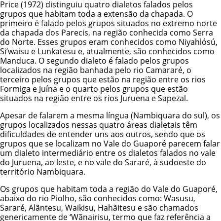
Price (1972) distinguiu quatro dialetos falados pelos
grupos que habitam toda a extensão da chapada. O
primeiro é falado pelos grupos situados no extremo norte
da chapada dos Parecis, na região conhecida como Serra
do Norte. Esses grupos eram conhecidos como Niyahlósú,
Si’waisu e Lunkatesu e, atualmente, são conhecidos como
Manduca. O segundo dialeto é falado pelos grupos
localizados na região banhada pelo rio Camararé, o
terceiro pelos grupos que estão na região entre os rios
Formiga e Juína e o quarto pelos grupos que estão
situados na região entre os rios Juruena e Sapezal.
Apesar de falarem a mesma língua (Nambiquara do sul), os
grupos localizados nessas quatro áreas dialetais têm
dificuldades de entender uns aos outros, sendo que os
grupos que se localizam no Vale do Guaporé parecem falar
um dialeto intermediário entre os dialetos falados no vale
do Juruena, ao leste, e no vale do Sararé, à sudoeste do
território Nambiquara.
Os grupos que habitam toda a região do Vale do Guaporé,
abaixo do rio Piolho, são conhecidos como: Wasusu,
Sararé, Alãntesu, Waikisu, Hahãitesu e são chamados
genericamente de ‘Wãnairisu, termo que faz referência a