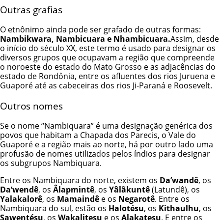
Outras grafias
O etnônimo ainda pode ser grafado de outras formas:
Nambikwara, Nambicuara e Nhambicuara.
Assim, desde
o início do século XX, este termo é usado para designar os
diversos grupos que ocupavam a região que compreende
o noroeste do estado do Mato Grosso e as adjacências do
estado de Rondônia, entre os afluentes dos rios Juruena e
Guaporé até as cabeceiras dos rios Ji-Paraná e Roosevelt.
Outros nomes
Se o nome “Nambiquara” é uma designação genérica dos
povos que habitam a Chapada dos Parecis, o Vale do
Guaporé e a região mais ao norte, há por outro lado uma
profusão de nomes utilizados pelos índios para designar
os subgrupos Nambiquara.
Entre os Nambiquara do norte, existem os
Da’wandê
, os
Da’wendê
, os
Âlapmintê
, os
Yâlãkuntê
(Latundê), os
Yalakalorê
, os
Mamaindê
e os
Negarotê
. Entre os
Nambiquara do sul, estão os
Halotésu
, os
Kithaulhu
, os
Sawentésu
, os
Wakalitesu
e os
Alakatesu
. E entre os