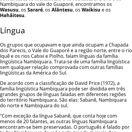
Nambiquara do vale do Guaporé, encontramos os
Wasusu
, os
Sararé
, os
Alãntesu
, os
Waikisu
e os
Hahãitesu
.
Língua
Os grupos que ocupavam e que ainda ocupam a Chapada
dos Parecis, o Vale do Guaporé e a região norte, entre o rio
Iquê e os rios Cabixi e Piolho, falam línguas da família
lingüística Nambiquara. Trata-se de uma família lingüística
sem qualquer relação comprovada com outras famílias
lingüísticas da América do Sul.
De acordo com a classificação de David Price (1972), a
família lingüística Nambiquara pode ser dividida em três
grandes grupos de línguas faladas em diferentes regiões
do território Nambiquara. São elas: Sabanê, Nambiquara
do norte e Nambiquara do sul.
"Com exceção da língua Sabanê, que conta hoje com
menos de 20 falantes, as outras línguas Nambiquara
encontram-se bem preservadas. O português é falado por