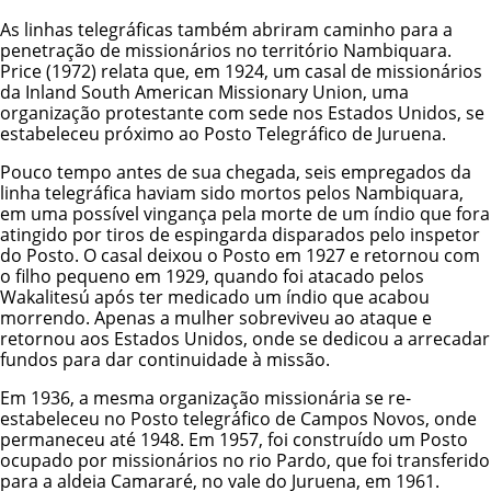
As linhas telegráficas também abriram caminho para a
penetração de missionários no território Nambiquara.
Price (1972) relata que, em 1924, um casal de missionários
da Inland South American Missionary Union, uma
organização protestante com sede nos Estados Unidos, se
estabeleceu próximo ao Posto Telegráfico de Juruena.
Pouco tempo antes de sua chegada, seis empregados da
linha telegráfica haviam sido mortos pelos Nambiquara,
em uma possível vingança pela morte de um índio que fora
atingido por tiros de espingarda disparados pelo inspetor
do Posto. O casal deixou o Posto em 1927 e retornou com
o filho pequeno em 1929, quando foi atacado pelos
Wakalitesú após ter medicado um índio que acabou
morrendo. Apenas a mulher sobreviveu ao ataque e
retornou aos Estados Unidos, onde se dedicou a arrecadar
fundos para dar continuidade à missão.
Em 1936, a mesma organização missionária se re-
estabeleceu no Posto telegráfico de Campos Novos, onde
permaneceu até 1948. Em 1957, foi construído um Posto
ocupado por missionários no rio Pardo, que foi transferido
para a aldeia Camararé, no vale do Juruena, em 1961.