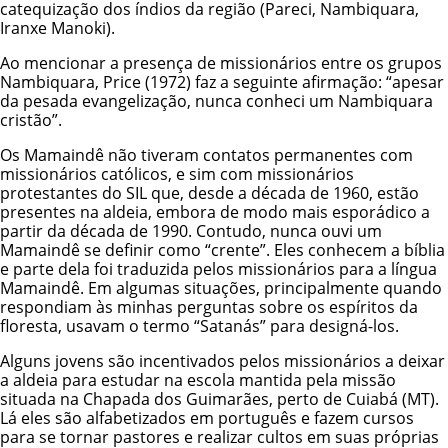
catequização dos índios da região (Pareci, Nambiquara,
Iranxe Manoki
).
Ao mencionar a presença de missionários entre os grupos
Nambiquara, Price (1972) faz a seguinte afirmação: “apesar
da pesada evangelização, nunca conheci um Nambiquara
cristão”.
Os Mamaindê não tiveram contatos permanentes com
missionários católicos, e sim com missionários
protestantes do SIL que, desde a década de 1960, estão
presentes na aldeia, embora de modo mais esporádico a
partir da década de 1990. Contudo, nunca ouvi um
Mamaindê se definir como “crente”. Eles conhecem a bíblia
e parte dela foi traduzida pelos missionários para a língua
Mamaindê. Em algumas situações, principalmente quando
respondiam às minhas perguntas sobre os espíritos da
floresta, usavam o termo “Satanás” para designá-los.
Alguns jovens são incentivados pelos missionários a deixar
a aldeia para estudar na escola mantida pela missão
situada na Chapada dos Guimarães, perto de Cuiabá (MT).
Lá eles são alfabetizados em português e fazem cursos
para se tornar pastores e realizar cultos em suas próprias