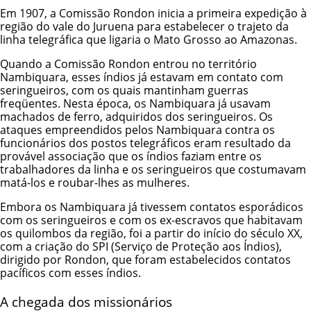
Em 1907, a Comissão Rondon inicia a primeira expedição à
região do vale do Juruena para estabelecer o trajeto da
linha telegráfica que ligaria o Mato Grosso ao Amazonas.
Quando a Comissão Rondon entrou no território
Nambiquara, esses índios já estavam em contato com
seringueiros, com os quais mantinham guerras
freqüentes. Nesta época, os Nambiquara já usavam
machados de ferro, adquiridos dos seringueiros. Os
ataques empreendidos pelos Nambiquara contra os
funcionários dos postos telegráficos eram resultado da
provável associação que os índios faziam entre os
trabalhadores da linha e os seringueiros que costumavam
matá-los e roubar-lhes as mulheres.
Embora os Nambiquara já tivessem contatos esporádicos
com os seringueiros e com os ex-escravos que habitavam
os quilombos da região, foi a partir do início do século XX,
com a criação do SPI (Serviço de Proteção aos Índios),
dirigido por Rondon, que foram estabelecidos contatos
pacíficos com esses índios.
A chegada dos missionários