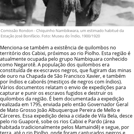
Comissão Rondon - Chiquinho Nambikwara, um estimado habitué da
Estação José Bonifácio. Foto: Museu do Índio, 1900/1920
Menciona-se também a existência de quilombos no
território dos Cabixi, próximos ao rio Piolho. Esta região é
atualmente ocupada pelo grupo Nambiquara conhecido
como Negarotê. A população dos quilombos era
constituída de ex-escravos negros, que fugiram das minas
de ouro na Chapada de São Francisco Xavier, e também
por índios e caborés (mestiços de negros com índios).
Vários documentos relatam o envio de expedições para
capturar e punir os escravos fugidos e destruir os
quilombos da região. É bem documentada a expedição
realizada em 1795, enviada pelo então Governador Geral
de Mato Grosso João Albuquerque Pereira de Mello e
Cárceres. Essa expedição deixa a cidade de Vila Bela, desce
pelo rio Guaporé, sobe os rios Cabixi e Pardo (área
habitada tradicionalmente pelos Mamaindê) e segue, por
terra, até o rio Piolho, onde foram capturados negros e