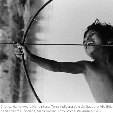
Criança Nambikwara Hahaintesu, Terra Indígena Vale do Guaporé, Vila Bela
da Santíssima Trindade, Mato Grosso. Foto: Michel Pellanders, 1987