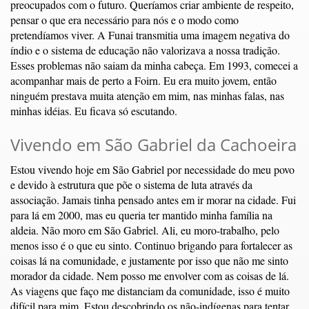
preocupados com o futuro. Queríamos criar ambiente de respeito,
pensar o que era necessário para nós e o modo como
pretendíamos viver. A Funai transmitia uma imagem negativa do
índio e o sistema de educação não valorizava a nossa tradição.
Esses problemas não saiam da minha cabeça. Em 1993, comecei a
acompanhar mais de perto a Foirn. Eu era muito jovem, então
ninguém prestava muita atenção em mim, nas minhas falas, nas
minhas idéias. Eu ficava só escutando.
Vivendo em São Gabriel da Cachoeira
Estou vivendo hoje em São Gabriel por necessidade do meu povo
e devido à estrutura que põe o sistema de luta através da
associação. Jamais tinha pensado antes em ir morar na cidade. Fui
para lá em 2000, mas eu queria ter mantido minha família na
aldeia. Não moro em São Gabriel. Ali, eu moro-trabalho, pelo
menos isso é o que eu sinto. Continuo brigando para fortalecer as
coisas lá na comunidade, e justamente por isso que não me sinto
morador da cidade. Nem posso me envolver com as coisas de lá.
As viagens que faço me distanciam da comunidade, isso é muito
difícil para mim. Estou descobrindo os não-indígenas para tentar