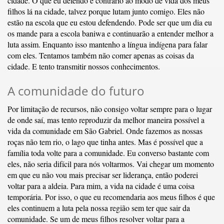
cidade. O que eu defendo é contrário ao modo de vida dos meus
filhos lá na cidade, talvez porque lutam junto comigo. Eles não
estão na escola que eu estou defendendo. Pode ser que um dia eu
os mande para a escola baniwa e continuarão a entender melhor a
luta assim. Enquanto isso mantenho a língua indígena para falar
com eles. Tentamos também não comer apenas as coisas da
cidade. E tento transmitir nossos conhecimentos.
A comunidade do futuro
Por limitação de recursos, não consigo voltar sempre para o lugar
de onde saí, mas tento reproduzir da melhor maneira possível a
vida da comunidade em São Gabriel. Onde fazemos as nossas
roças não tem rio, o lago que tinha antes. Mas é possível que a
família toda volte para a comunidade. Eu converso bastante com
eles, não seria difícil para nós voltarmos. Vai chegar um momento
em que eu não vou mais precisar ser liderança, então poderei
voltar para a aldeia. Para mim, a vida na cidade é uma coisa
temporária. Por isso, o que eu recomendaria aos meus filhos é que
eles continuem a luta pela nossa região sem ter que sair da
comunidade. Se um de meus filhos resolver voltar para a