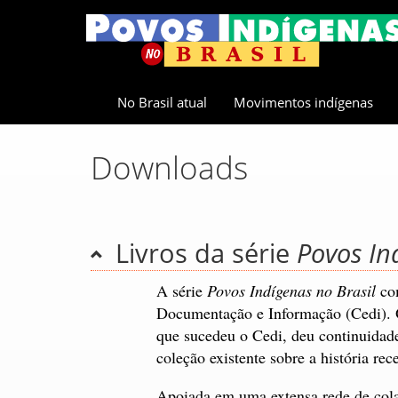
No Brasil atual
Movimentos indígenas
Downloads
Livros da série
Povos In
A série
Povos Indígenas no Brasil
com
Documentação e Informação (Cedi).
que sucedeu o Cedi, deu continuidad
coleção existente sobre a história re
Apoiada em uma extensa rede de colabo