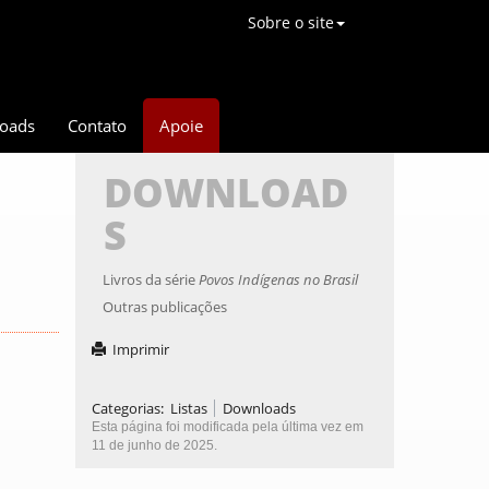
Sobre o site
oads
Contato
Apoie
DOWNLOAD
S
Livros da série
Povos Indígenas no Brasil
Outras publicações
Imprimir
Categorias
:
Listas
Downloads
Esta página foi modificada pela última vez em
11 de junho de 2025.