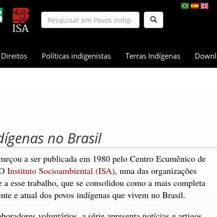
Direitos
Políticas indigenistas
Terras Indígenas
Downl
dígenas no Brasil
eçou a ser publicada em 1980 pelo Centro Ecumênico de
 O
Instituto Socioambiental (ISA)
, uma das organizações
e a esse trabalho, que se consolidou como a mais completa
cente e atual dos povos indígenas que vivem no Brasil.
radores voluntários, a série apresenta notícias e artigos