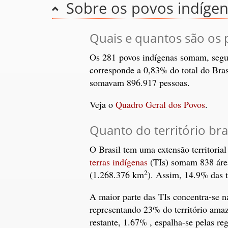
Sobre os povos indíge
Quais e quantos são os 
Os 281 povos indígenas somam, segu
corresponde a 0,83% do total do Bra
somavam 896.917 pessoas.
Veja o
Quadro Geral dos Povos
.
Quanto do território bra
O Brasil tem uma extensão territoria
terras indígenas
(TIs) somam 838 área
2
(1.268.376 km
). Assim, 14.9% das t
A maior parte das TIs concentra-se n
representando 23% do território amaz
restante, 1.67% , espalha-se pelas r