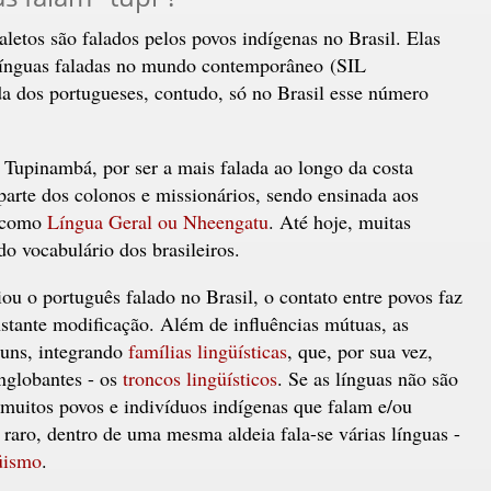
letos são falados pelos povos indígenas no Brasil. Elas
 línguas faladas no mundo contemporâneo (SIL
da dos portugueses, contudo, só no Brasil esse número
 Tupinambá, por ser a mais falada ao longo da costa
 parte dos colonos e missionários, sendo ensinada aos
a como
Língua Geral ou Nheengatu
. Até hoje, muitas
o vocabulário dos brasileiros.
u o português falado no Brasil, o contato entre povos faz
stante modificação. Além de influências mútuas, as
muns, integrando
famílias lingüísticas
, que, por sua vez,
nglobantes - os
troncos lingüísticos
. Se as línguas não são
 muitos povos e indivíduos indígenas que falam e/ou
raro, dentro de uma mesma aldeia fala-se várias línguas -
üismo
.