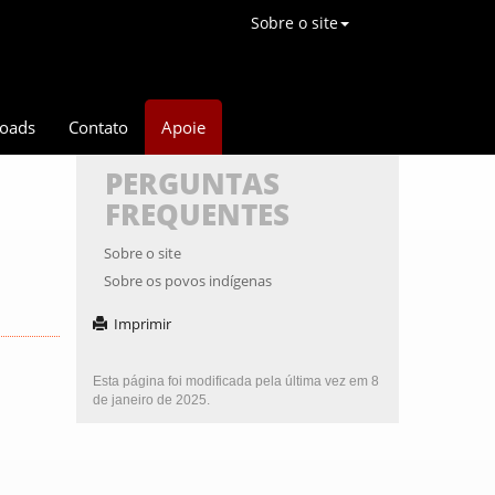
Sobre o site
oads
Contato
Apoie
PERGUNTAS
FREQUENTES
Sobre o site
Sobre os povos indígenas
Imprimir
Esta página foi modificada pela última vez em 8
de janeiro de 2025.