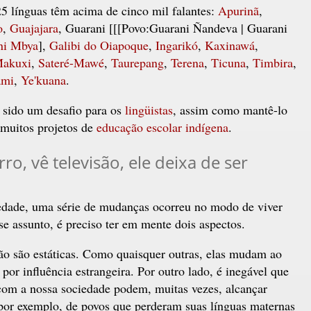
5 línguas têm acima de cinco mil falantes:
Apurinã
,
o
,
Guajajara
, Guarani [[[Povo:Guarani Ñandeva | Guarani
ni Mbya
],
Galibi do Oiapoque
,
Ingarikó
,
Kaxinawá
,
akuxi
,
Sateré-Mawé
,
Taurepang
,
Terena
,
Ticuna
,
Timbira
,
ami
,
Ye'kuana
.
 sido um desafio para os
lingüistas
, assim como mantê-lo
 muitos projetos de
educação escolar indígena
.
ro, vê televisão, ele deixa de ser
iedade, uma série de mudanças ocorreu no modo de viver
e assunto, é preciso ter em mente dois aspectos.
não são estáticas. Como quaisquer outras, elas mudam ao
or influência estrangeira. Por outro lado, é inegável que
com a nossa sociedade podem, muitas vezes, alcançar
 por exemplo, de povos que perderam suas línguas maternas