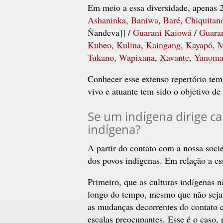
Em meio a essa diversidade, apenas 2
Ashaninka
,
Baniwa
,
Baré
,
Chiquitan
Ñandeva]] /
Guarani Kaiowá
/
Guara
Kubeo
,
Kulina
,
Kaingang
,
Kayapó
,
M
Tukano
,
Wapixana
,
Xavante
,
Yanom
Conhecer esse extenso repertório tem
vivo e atuante tem sido o objetivo de
Se um indígena dirige car
indígena?
A partir do contato com a nossa soc
dos povos indígenas. Em relação a ess
Primeiro, que as culturas indígenas 
longo do tempo, mesmo que não seja p
as mudanças decorrentes do contato 
escalas preocupantes. Esse é o caso,