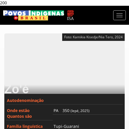
200
Togg
navi
Foto: Kamikia Kisedje/Nia Tero, 2024
Zo'é
Autodenominação
Onde estão
PA
350
(Iepé, 2025)
Quantos são
Família linguística
Tupi-Guarani