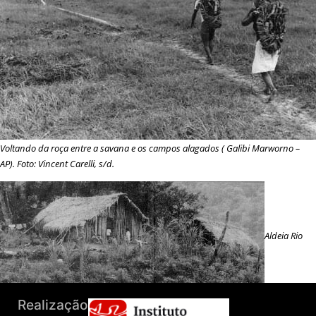
Voltando da roça entre a savana e os campos alagados (
Galibi Marworno
–
AP). Foto: Vincent Carelli, s/d.
Aldeia Rio
Branco em Itanhaém: Mata Atlântica (
Guarani
– SP). Foto: José Novaes, s/d.