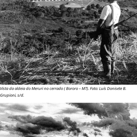
Vista da aldeia do Meruri no cerrado (
Bororo
– MT). Foto: Luís Donisete B.
Grupioni, s/d.