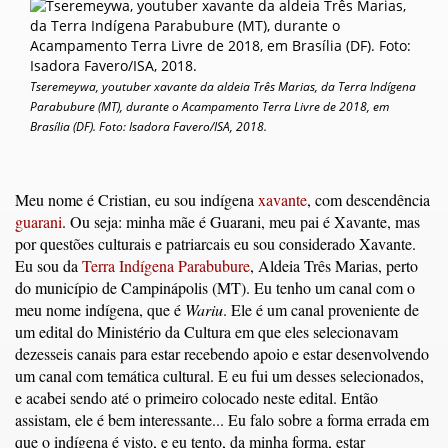
Tseremeywa, youtuber xavante da aldeia Três Marias, da Terra Indígena
Parabubure (MT), durante o Acampamento Terra Livre de 2018, em
Brasília (DF). Foto: Isadora Favero/ISA, 2018.
Meu nome é Cristian, eu sou indígena
xavante
, com descendência
guarani
. Ou seja: minha mãe é Guarani, meu pai é Xavante, mas
por questões culturais e patriarcais eu sou considerado Xavante.
Eu sou da
Terra Indígena Parabubure
, Aldeia Três Marias, perto
do município de Campinápolis (MT). Eu tenho um canal com o
meu nome indígena, que é
Wariu
. Ele é um canal proveniente de
um edital do Ministério da Cultura em que eles selecionavam
dezesseis canais para estar recebendo apoio e estar desenvolvendo
um canal com temática cultural. E eu fui um desses selecionados,
e acabei sendo até o primeiro colocado neste edital. Então
assistam, ele é bem interessante... Eu falo sobre a forma errada em
que o indígena é visto, e eu tento, da minha forma, estar