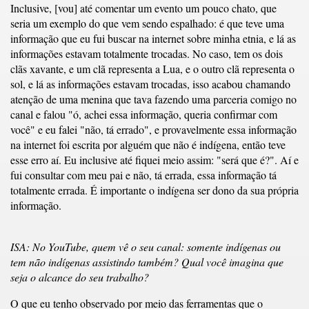
Inclusive, [vou] até comentar um evento um pouco chato, que
seria um exemplo do que vem sendo espalhado: é que teve uma
informação que eu fui buscar na internet sobre minha etnia, e lá as
informações estavam totalmente trocadas. No caso, tem os dois
clãs xavante, e um clã representa a Lua, e o outro clã representa o
sol, e lá as informações estavam trocadas, isso acabou chamando
atenção de uma menina que tava fazendo uma parceria comigo no
canal e falou "ó, achei essa informação, queria confirmar com
você" e eu falei "não, tá errado", e provavelmente essa informação
na internet foi escrita por alguém que não é indígena, então teve
esse erro aí. Eu inclusive até fiquei meio assim: "será que é?". Aí e
fui consultar com meu pai e não, tá errada, essa informação tá
totalmente errada. É importante o indígena ser dono da sua própria
informação.
ISA: No YouTube, quem vê o seu canal: somente indígenas ou
tem não indígenas assistindo também? Qual você imagina que
seja o alcance do seu trabalho?
O que eu tenho observado por meio das ferramentas que o