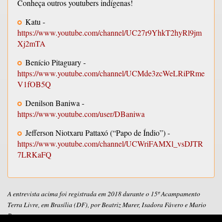
Conheça outros youtubers indígenas!
Katu -
https://www.youtube.com/channel/UC27r9YhkT2hyRl9jm
Xj2mTA
Benício Pitaguary -
https://www.youtube.com/channel/UCMde3zcWeLRiPRme
V1fOB5Q
Denilson Baniwa -
https://www.youtube.com/user/DBaniwa
Jefferson Niotxaru Pattaxó (“Papo de Índio”) -
https://www.youtube.com/channel/UCWriFAMXl_vsDJTR
7LRKaFQ
A entrevista acima foi registrada em 2018 durante o 15º Acampamento
Terra Livre, em Brasília (DF), por Beatriz Murer, Isadora Fávero e Mario
Brunoro.