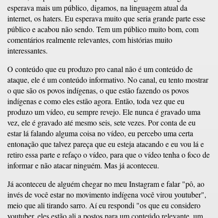
esperava mais um público, digamos, na linguagem atual da
internet, os haters. Eu esperava muito que seria grande parte esse
público e acabou não sendo. Tem um público muito bom, com
comentários realmente relevantes, com histórias muito
interessantes.
O conteúdo que eu produzo pro canal não é um conteúdo de
ataque, ele é um conteúdo informativo. No canal, eu tento mostrar
o que são os povos indígenas, o que estão fazendo os povos
indígenas e como eles estão agora. Então, toda vez que eu
produzo um vídeo, eu sempre revejo. Ele nunca é gravado uma
vez, ele é gravado até mesmo seis, sete vezes. Por conta de eu
estar lá falando alguma coisa no vídeo, eu percebo uma certa
entonação que talvez pareça que eu esteja atacando e eu vou lá e
retiro essa parte e refaço o vídeo, para que o vídeo tenha o foco de
informar e não atacar ninguém. Mas já aconteceu.
Já aconteceu de alguém chegar no meu Instagram e falar "pô, ao
invés de você estar no movimento indígena você virou youtuber",
meio que ali tirando sarro. Aí eu respondi "os que eu considero
youtuber, eles estão ali a postos para um conteúdo relevante, um