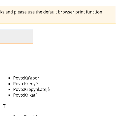
s and please use the default browser print function
Povo:Ka'apor
Povo:Krenyê
Povo:Krepynkatejê
Povo:Krikatí
T