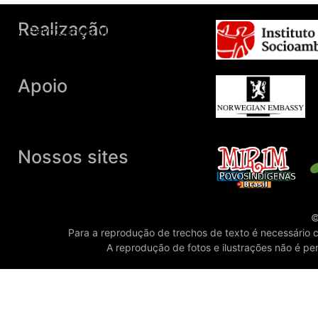
Povo:Canela Apanyekrá
Povo:Canela Memortumré