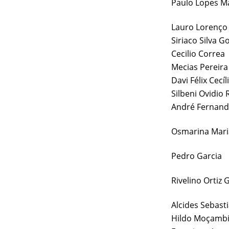
Paulo Lopes M
Lauro Lorenço
Siriaco Silva 
Cecilio Correa
Mecias Pereira
Davi Félix Cecíl
Silbeni Ovidio
André Fernan
Osmarina Mari
Pedro Garcia
Rivelino Ortiz 
Alcides Sebast
Hildo Moçambi