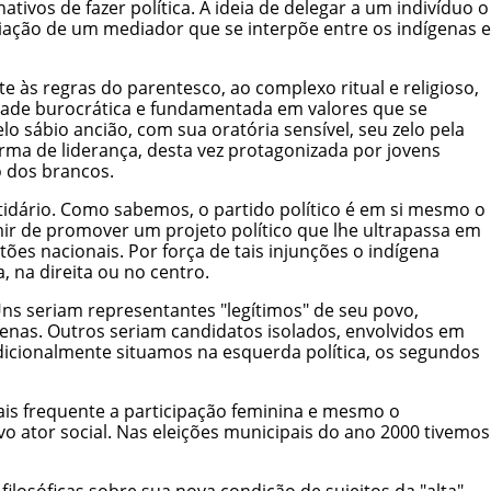
ivos de fazer política. A ideia de delegar a um indivíduo o
iação de um mediador que se interpõe entre os indígenas e
e às regras do parentesco, ao complexo ritual e religioso,
idade burocrática e fundamentada em valores que se
o sábio ancião, com sua oratória sensível, seu zelo pela
rma de liderança, desta vez protagonizada por jovens
 dos brancos.
tidário. Como sabemos, o partido político é em si mesmo o
ir de promover um projeto político que lhe ultrapassa em
es nacionais. Por força de tais injunções o indígena
, na direita ou no centro.
ns seriam representantes "legítimos" de seu povo,
genas. Outros seriam candidatos isolados, envolvidos em
adicionalmente situamos na esquerda política, os segundos
is frequente a participação feminina e mesmo o
o ator social. Nas eleições municipais do ano 2000 tivemos
losóficas sobre sua nova condição de sujeitos da "alta"