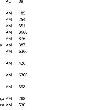
AC
88
AM
185
AM
254
AM
351
AM
3666
AM
376
ça
AM
387
AM
6366
AM
426
AM
6366
AM
638
nça
AM
288
nça
AM
530