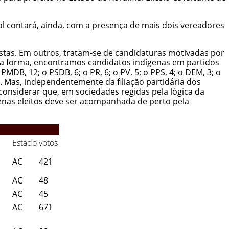
al contará, ainda, com a presença de mais dois vereadores
nistas. Em outros, tratam-se de candidaturas motivadas por
esta forma, encontramos candidatos indígenas em partidos
DB, 12; o PSDB, 6; o PR, 6; o PV, 5; o PPS, 4; o DEM, 3; o
m. Mas, independentemente da filiação partidária dos
considerar que, em sociedades regidas pela lógica da
genas eleitos deve ser acompanhada de perto pela
Estado
votos
AC
421
AC
48
AC
45
AC
671