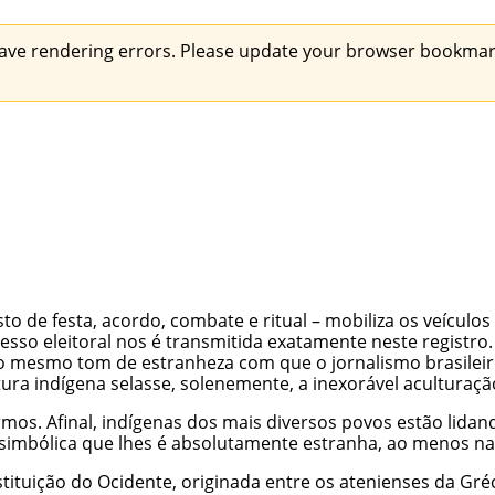
ave rendering errors. Please update your browser bookmark
sto de festa, acordo, combate e ritual – mobiliza os veícu
sso eleitoral nos é transmitida exatamente neste registro.
a no mesmo tom de estranheza com que o jornalismo brasil
ura indígena selasse, solenemente, a inexorável aculturaçã
irmos. Afinal, indígenas dos mais diversos povos estão lid
 e simbólica que lhes é absolutamente estranha, ao menos
nstituição do Ocidente, originada entre os atenienses da G