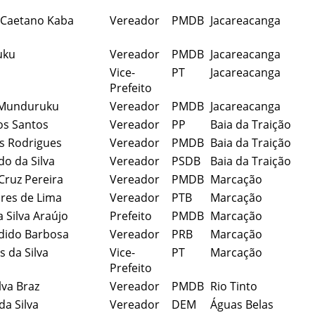
 Caetano Kaba
Vereador
PMDB
Jacareacanga
uku
Vereador
PMDB
Jacareacanga
Vice-
PT
Jacareacanga
Prefeito
 Munduruku
Vereador
PMDB
Jacareacanga
dos Santos
Vereador
PP
Baia da Traição
s Rodrigues
Vereador
PMDB
Baia da Traição
do da Silva
Vereador
PSDB
Baia da Traição
Cruz Pereira
Vereador
PMDB
Marcação
res de Lima
Vereador
PTB
Marcação
 Silva Araújo
Prefeito
PMDB
Marcação
dido Barbosa
Vereador
PRB
Marcação
s da Silva
Vice-
PT
Marcação
Prefeito
lva Braz
Vereador
PMDB
Rio Tinto
da Silva
Vereador
DEM
Águas Belas