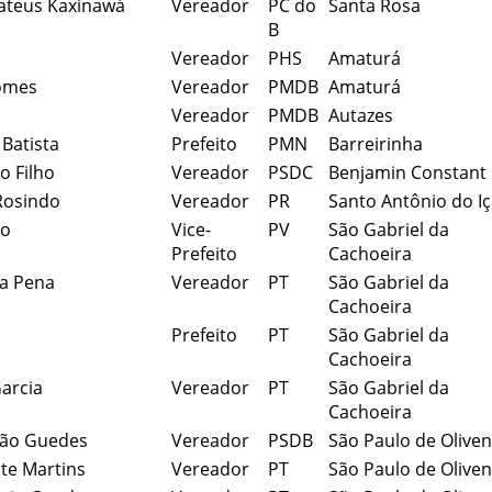
ateus Kaxinawá
Vereador
PC do
Santa Rosa
B
Vereador
PHS
Amaturá
Gomes
Vereador
PMDB
Amaturá
Vereador
PMDB
Autazes
 Batista
Prefeito
PMN
Barreirinha
io Filho
Vereador
PSDC
Benjamin Constant
 Rosindo
Vereador
PR
Santo Antônio do I
do
Vice-
PV
São Gabriel da
Prefeito
Cachoeira
a Pena
Vereador
PT
São Gabriel da
Cachoeira
Prefeito
PT
São Gabriel da
Cachoeira
Garcia
Vereador
PT
São Gabriel da
Cachoeira
ião Guedes
Vereador
PSDB
São Paulo de Olive
te Martins
Vereador
PT
São Paulo de Olive