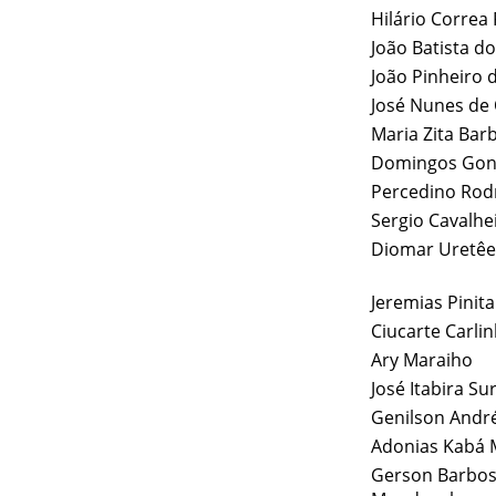
Hilário Correa
João Batista d
João Pinheiro 
José Nunes de 
Maria Zita Bar
Domingos Gonç
Percedino Rod
Sergio Cavalhe
Diomar Uretêe
Jeremias Pinit
Ciucarte Carli
Ary Maraiho
José Itabira Su
Genilson Andr
Adonias Kabá
Gerson Barbo