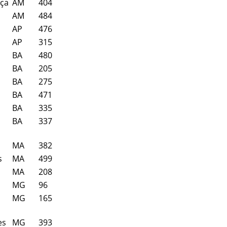
nça
AM
404
AM
484
AP
476
AP
315
BA
480
BA
205
BA
275
BA
471
BA
335
BA
337
MA
382
s
MA
499
MA
208
MG
96
MG
165
es
MG
393