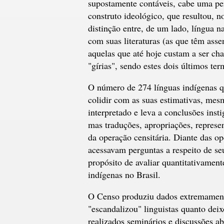
supostamente contáveis, cabe uma per
construto ideológico, que resultou, n
distinção entre, de um lado, língua n
com suas literaturas (as que têm asse
aquelas que até hoje custam a ser cha
"gírias", sendo estes dois últimos te
O número de 274 línguas indígenas qu
colidir com as suas estimativas, me
interpretado e leva a conclusões inst
mas traduções, apropriações, represen
da operação censitária. Diante das op
acessavam perguntas a respeito de se
propósito de avaliar quantitativamente
indígenas no Brasil.
O Censo produziu dados extremamente 
"escandalizou" linguistas quanto dei
realizados seminários e discussões a