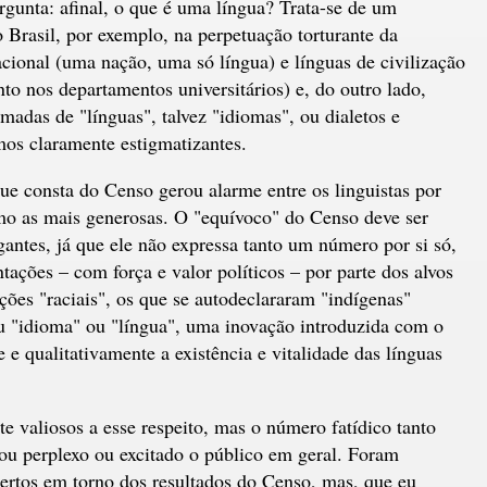
gunta: afinal, o que é uma língua? Trata-se de um
o Brasil, por exemplo, na perpetuação torturante da
acional (uma nação, uma só língua) e línguas de civilização
nto nos departamentos universitários) e, do outro lado,
madas de "línguas", talvez "idiomas", ou dialetos e
rmos claramente estigmatizantes.
e consta do Censo gerou alarme entre os linguistas por
smo as mais generosas. O "equívoco" do Censo deve ser
igantes, já que ele não expressa tanto um número por si só,
tações – com força e valor políticos – por parte dos alvos
ções "raciais", os que se autodeclararam "indígenas"
u "idioma" ou "língua", uma inovação introduzida com o
 e qualitativamente a existência e vitalidade das línguas
valiosos a esse respeito, mas o número fatídico tanto
xou perplexo ou excitado o público em geral. Foram
bertos em torno dos resultados do Censo, mas, que eu