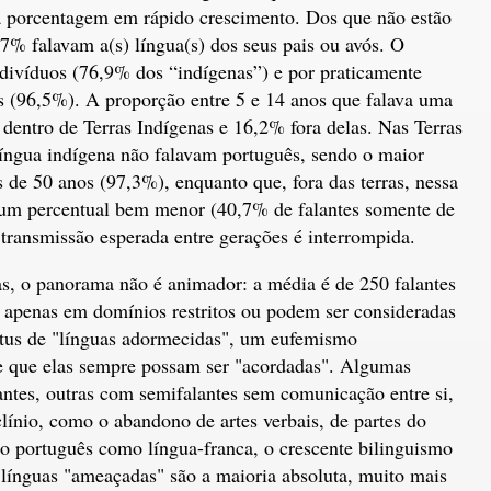
a porcentagem em rápido crescimento. Dos que não estão
,7% falavam a(s) língua(s) dos seus pais ou avós. O
ndivíduos (76,9% dos “indígenas”) e por praticamente
as (96,5%). A proporção entre 5 e 14 anos que falava uma
dentro de Terras Indígenas e 16,2% fora delas. Nas Terras
 língua indígena não falavam português, sendo o maior
 de 50 anos (97,3%), enquanto que, fora das terras, nessa
 um percentual bem menor (40,7% de falantes somente de
 transmissão esperada entre gerações é interrompida.
as, o panorama não é animador: a média é de 250 falantes
s apenas em domínios restritos ou podem ser consideradas
tatus de "línguas adormecidas", um eufemismo
õe que elas sempre possam ser "acordadas". Algumas
ntes, outras com semifalantes sem comunicação entre si,
línio, como o abandono de artes verbais, de partes do
 do português como língua-franca, o crescente bilinguismo
s línguas "ameaçadas" são a maioria absoluta, muito mais