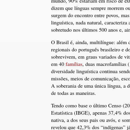
mundo, 90% estariam em risco de extin
dizem que línguas sempre morrem ou 
surgem do encontro entre povos, mas 
linguística, nada natural, caracteriz
sobretudo nos últimos 500 anos e, ai
O Brasil é, ainda, multilíngue: além 
regionais do português brasileiro e d
sobrevivem, em graus variados de vit
em 40
famílias
, duas macrofamílias (
diversidade linguística continua send
missões, meios de comunicação, esco
A soberania de uma única língua, a d
de todas as maneiras.
Tendo como base o último Censo (2010
Estatística (IBGE), apenas 37,4% do
nativa, a dos seus pais ou avós, e 
revelou que 42,3% dos “indígenas” j