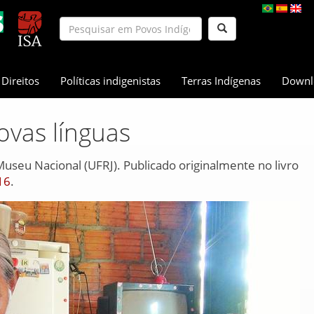
Direitos
Políticas indigenistas
Terras Indígenas
Downl
ovas línguas
 Museu Nacional (UFRJ). Publicado originalmente no livro
16
.