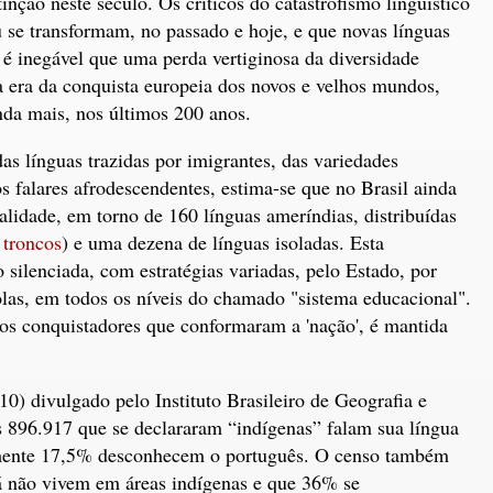
ção neste século. Os críticos do catastrofismo linguístico
se transformam, no passado e hoje, e que novas línguas
é inegável que uma perda vertiginosa da diversidade
a a era da conquista europeia dos novos e velhos mundos,
nda mais, nos últimos 200 anos.
das línguas trazidas por imigrantes, das variedades
os falares afrodescendentes, estima-se que no Brasil ainda
alidade, em torno de 160 línguas ameríndias, distribuídas
troncos
) e uma dezena de línguas isoladas. Esta
o silenciada, com estratégias variadas, pelo Estado, por
las, em todos os níveis do chamado "sistema educacional".
os conquistadores que conformaram a 'nação', é mantida
) divulgado pelo Instituto Brasileiro de Geografia e
s 896.917 que se declararam “indígenas” falam sua língua
somente 17,5% desconhecem o português. O censo também
á não vivem em áreas indígenas e que 36% se