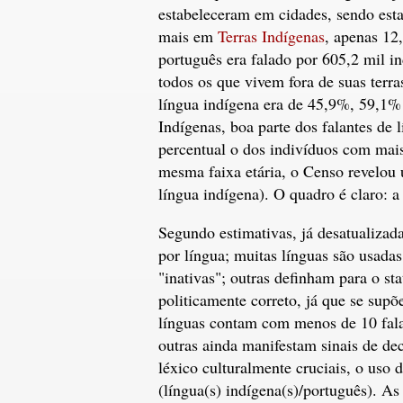
estabeleceram em cidades, sendo est
mais em
Terras Indígenas
, apenas 12
português era falado por 605,2 mil i
todos os que vivem fora de suas terr
língua indígena era de 45,9%, 59,1% 
Indígenas, boa parte dos falantes de
percentual o dos indivíduos com mais
mesma faixa etária, o Censo revelou
língua indígena). O quadro é claro: a
Segundo estimativas, já desatualizad
por língua; muitas línguas são usada
"inativas"; outras definham para o s
politicamente correto, já que se sup
línguas contam com menos de 10 fala
outras ainda manifestam sinais de dec
léxico culturalmente cruciais, o uso
(língua(s) indígena(s)/português). A