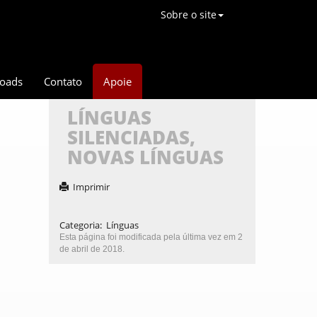
Sobre o site
oads
Contato
Apoie
LÍNGUAS
SILENCIADAS,
NOVAS LÍNGUAS
Imprimir
Categoria
:
Línguas
Esta página foi modificada pela última vez em 2
de abril de 2018.