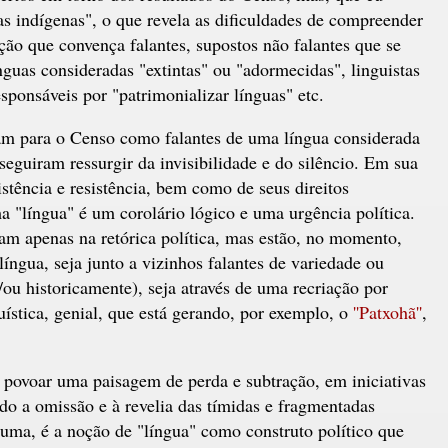
as indígenas", o que revela as dificuldades de compreender
ção que convença falantes, supostos não falantes que se
nguas consideradas "extintas" ou "adormecidas", linguistas
esponsáveis por "patrimonializar línguas" etc.
ram para o Censo como falantes de uma língua considerada
eguiram ressurgir da invisibilidade e do silêncio. Em sua
stência e resistência, bem como de seus direitos
uma "língua" é um corolário lógico e uma urgência política.
m apenas na retórica política, mas estão, no momento,
ngua, seja junto a vizinhos falantes de variedade ou
ou historicamente), seja através de uma recriação por
stica, genial, que está gerando, por exemplo, o
''Patxohã''
,
 povoar uma paisagem de perda e subtração, em iniciativas
do a omissão e à revelia das tímidas e fragmentadas
suma, é a noção de "língua" como construto político que