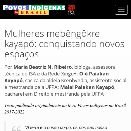
Togg
navi
Mulheres mebêngôkre
kayapó: conquistando novos
espaços
Por
Maria Beatriz N. Ribeiro
, bióloga, assessora
técnica do ISA e da Rede Xingu+;
O-é Paiakan
Kayapó
, cacica da aldeia Krenhyedja, assistente social
e mestranda pela UFPA;
Maial Paiakan Kayapó
,
bacharel em Direito e mestranda pela UFPA
Texto publicado originalmente no livro Povos Indígenas no Brasil
2017-2022
"A terra é o nosso corpo, os rios são nosso