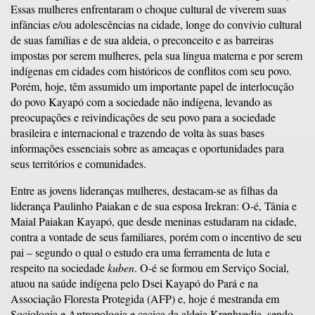
Essas mulheres enfrentaram o choque cultural de viverem suas
infâncias e/ou adolescências na cidade, longe do convívio cultural
de suas famílias e de sua aldeia, o preconceito e as barreiras
impostas por serem mulheres, pela sua língua materna e por serem
indígenas em cidades com históricos de conflitos com seu povo.
Porém, hoje, têm assumido um importante papel de interlocução
do povo Kayapó com a sociedade não indígena, levando as
preocupações e reivindicações de seu povo para a sociedade
brasileira e internacional e trazendo de volta às suas bases
informações essenciais sobre as ameaças e oportunidades para
seus territórios e comunidades.
Entre as jovens lideranças mulheres, destacam-se as filhas da
liderança Paulinho Paiakan e de sua esposa Irekran: O-é, Tânia e
Maial Paiakan Kayapó, que desde meninas estudaram na cidade,
contra a vontade de seus familiares, porém com o incentivo de seu
pai – segundo o qual o estudo era uma ferramenta de luta e
respeito na sociedade
kuben
. O-é se formou em Serviço Social,
atuou na saúde indígena pelo Dsei Kayapó do Pará e na
Associação Floresta Protegida (AFP) e, hoje é mestranda em
Sociologia e Antropologia e cacica da aldeia Krenhyedja, sendo