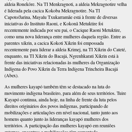
aldeia Ronekôre. Na TI Menkragnoti, a aldeia Mekragnotire velha
é liderada pela cacica Kokoba Mekragnotire. Na TI
Capoto/Jarina, Mayalu Txukarramãe está à frente de diversas
iniciativas do Instituto Raoni, e Kokonã Metuktire foi
recentemente indicada por seu pai, o Cacique Raoni Metuktire,
como uma nova liderança entre mulheres daquela região. Entre as
parentes xikrin, a cacica Kokoti Xikrin foi empossada
recentemente para liderar a aldeia Krimej, na TI Xikrin do Cateté,
enquanto, na TI Xikrin do Bacajá, Ngrenhkarati Xikrin está à
frente das iniciativas relacionadas às mulheres da Organização
Indígena do Povo Xikrin da Terra Indígena Trincheira Bacajá
(Abex).
As mulheres kayapó também têm se destacado na luta do
movimento indígena brasileiro, para além de seus territórios. Tuire
Kayapó continua, ainda hoje, na linha de frente da luta pelos
direitos originários dos povos indígenas, participando de
mobilizações e articulações em nível nacional, tanto junto aos
homens quanto junto às lideranças kayapó mulheres dos
territórios. A participação das mulheres kayapó em reuniões
externas, encontros e mobilizações têm aumentado