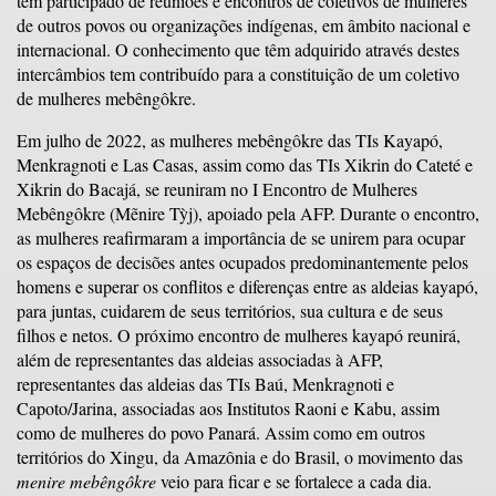
têm participado de reuniões e encontros de coletivos de mulheres
de outros povos ou organizações indígenas, em âmbito nacional e
internacional. O conhecimento que têm adquirido através destes
intercâmbios tem contribuído para a constituição de um coletivo
de mulheres mebêngôkre.
Em julho de 2022, as mulheres mebêngôkre das TIs Kayapó,
Menkragnoti e Las Casas, assim como das TIs Xikrin do Cateté e
Xikrin do Bacajá, se reuniram no I Encontro de Mulheres
Mebêngôkre (Mẽnire Tỳj), apoiado pela AFP. Durante o encontro,
as mulheres reafirmaram a importância de se unirem para ocupar
os espaços de decisões antes ocupados predominantemente pelos
homens e superar os conflitos e diferenças entre as aldeias kayapó,
para juntas, cuidarem de seus territórios, sua cultura e de seus
filhos e netos. O próximo encontro de mulheres kayapó reunirá,
além de representantes das aldeias associadas à AFP,
representantes das aldeias das TIs Baú, Menkragnoti e
Capoto/Jarina, associadas aos Institutos Raoni e Kabu, assim
como de mulheres do povo Panará. Assim como em outros
territórios do Xingu, da Amazônia e do Brasil, o movimento das
menire mebêngôkre
veio para ficar e se fortalece a cada dia.