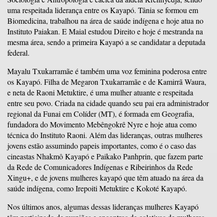
uma respeitada liderança entre os Kayapó. Tânia se formou em
Biomedicina, trabalhou na área de saúde indígena e hoje atua no
Instituto Paiakan. E Maial estudou Direito e hoje é mestranda na
mesma área, sendo a primeira Kayapó a se candidatar a deputada
federal.
Mayalu Txukarramãe é também uma voz feminina poderosa entre
os Kayapó. Filha de Megaron Txukarramãe e de Kamirrã Waura,
e neta de Raoni Metuktire, é uma mulher atuante e respeitada
entre seu povo. Criada na cidade quando seu pai era administrador
regional da Funai em Colíder (MT), é formada em Geografia,
fundadora do Movimento Mebêngokrê Nyre e hoje atua como
técnica do Instituto Raoni. Além das lideranças, outras mulheres
jovens estão assumindo papeis importantes, como é o caso das
cineastas Nhakmô Kayapó e Paikako Panhprin, que fazem parte
da Rede de Comunicadores Indígenas e Ribeirinhos da Rede
Xingu+, e de jovens mulheres kayapó que têm atuado na área da
saúde indígena, como Irepoiti Metuktire e Kokoté Kayapó.
Nos últimos anos, algumas dessas lideranças mulheres Kayapó