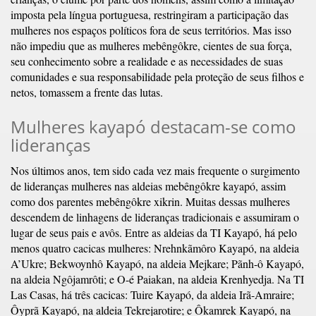
imposta pela língua portuguesa, restringiram a participação das
mulheres nos espaços políticos fora de seus territórios. Mas isso
não impediu que as mulheres mebêngôkre, cientes de sua força,
seu conhecimento sobre a realidade e as necessidades de suas
comunidades e sua responsabilidade pela proteção de seus filhos e
netos, tomassem a frente das lutas.
Mulheres kayapó destacam-se como
lideranças
Nos últimos anos, tem sido cada vez mais frequente o surgimento
de lideranças mulheres nas aldeias mebêngôkre kayapó, assim
como dos parentes mebêngôkre xikrin. Muitas dessas mulheres
descendem de linhagens de lideranças tradicionais e assumiram o
lugar de seus pais e avôs. Entre as aldeias da TI Kayapó, há pelo
menos quatro cacicas mulheres: Nrehnkãmôro Kayapó, na aldeia
A’Ukre; Bekwoynhô Kayapó, na aldeia Mejkare; Pãnh-ô Kayapó,
na aldeia Ngôjamrôti; e O-é Paiakan, na aldeia Krenhyedja. Na TI
Las Casas, há três cacicas: Tuire Kayapó, da aldeia Irã-Amraire;
Ôyprã Kayapó, na aldeia Tekrejarotire; e Ôkamrek Kayapó, na