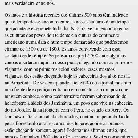
mais verdadeira entre nós.
Os fatos e a história recentes dos últimos 500 anos têm indicado
que o tempo desse encontro entre as nossas culturas é um tempo
que acontece e se repete todo dia. Não houve um encontro entre
as culturas dos povos do Ocidente e a cultura do continente
americano numa data e num tempo demarcado que pudéssemos
chamar de 1500 ou de 1800. Estamos convivendo com esse
contato desde sempre. Se pensarmos que há 500 anos algumas
canoas aportaram aqui na nossa praia, chegando com os primeiros
viajantes, com os primeiros colonizadores, esses mesmos
viajantes, eles estão chegando hoje às cabeceiras dos altos rios lá
na Amazônia. De vez em quando a televisão ou o jornal mostram
uma frente de expedição entrando em contato com um povo que
ninguém conhece, como recentemente fizeram sobrevoando de
helicóptero a aldeia dos Jamináwa, um povo que vive na cabeceira
do rio Jordão, lá na fronteira com o Peru, no estado do Acre. Os
Jamináwa não foram ainda abordados, continuam perambulando
pelas florestas do alto rio Juruá, nos lugares aonde os brancos
estão chegando somente agora! Poderíamos afirmar, então, que
para os Jamináwa 1500 ainda não aconteceu. Se eles conseguirem