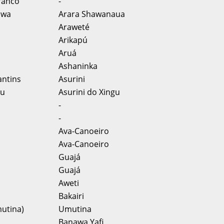
ranco
-
awa
Arara Shawanaua
Araweté
Arikapú
Aruá
Ashaninka
antins
Asurini
gu
Asurini do Xingu
-
-
Ava-Canoeiro
Ava-Canoeiro
Guajá
Guajá
Aweti
Bakairi
utina)
Umutina
Banawa Yafi