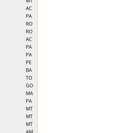
MT
AC
PA
RO
RO
AC
PA
PA
PE
BA
TO
GO
MA
PA
MT
MT
MT
AM