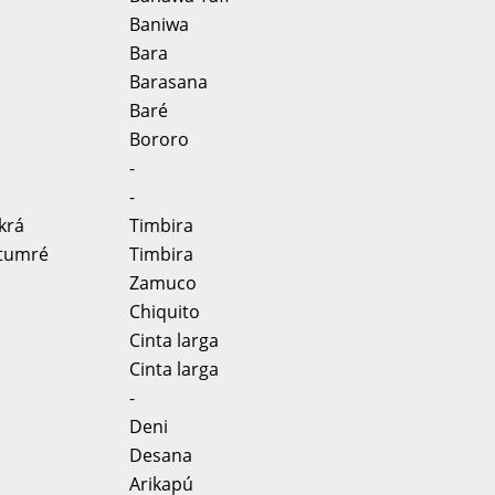
Baniwa
Bara
Barasana
Baré
Bororo
-
-
krá
Timbira
tumré
Timbira
Zamuco
Chiquito
Cinta larga
Cinta larga
-
Deni
Desana
Arikapú