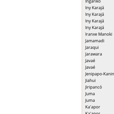
Ingarikó
Iny Karajá
Iny Karajá
Iny Karajá
Iny Karajá
Iranxe Manoki
Jamamadi
Jaraqui
Jarawara
Javaé
Javaé
Jenipapo-Kani
Jiahui
Jiripancó
Juma
Juma
Ka'apor
Ka'apor