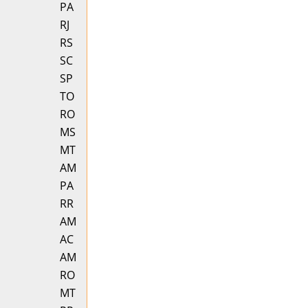
PA
RJ
RS
SC
SP
TO
RO
MS
MT
AM
PA
RR
AM
AC
AM
RO
MT