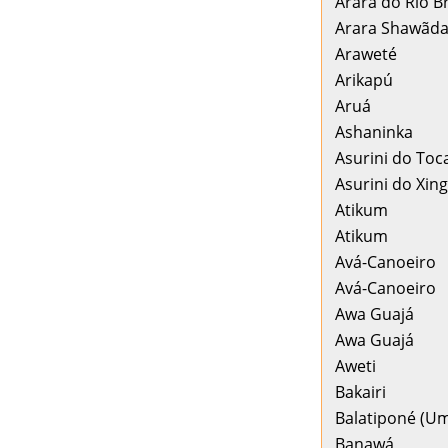
Arara do Rio B
Arara Shawãd
Araweté
Arikapú
Aruá
Ashaninka
Asurini do Toc
Asurini do Xin
Atikum
Atikum
Avá-Canoeiro
Avá-Canoeiro
Awa Guajá
Awa Guajá
Aweti
Bakairi
Balatiponé (Um
Banawá