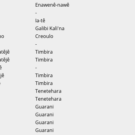
Enawenê-nawê
-
Ia-tê
Galibi Kali'na
no
Creoulo
-
atêjê
Timbira
atêjê
Timbira
ê
-
jê
Timbira
ê
Timbira
Tenetehara
Tenetehara
Guarani
Guarani
Guarani
Guarani