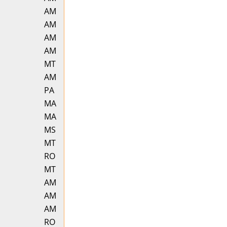
AM
AM
AM
AM
MT
AM
PA
MA
MA
MS
MT
RO
MT
AM
AM
AM
RO