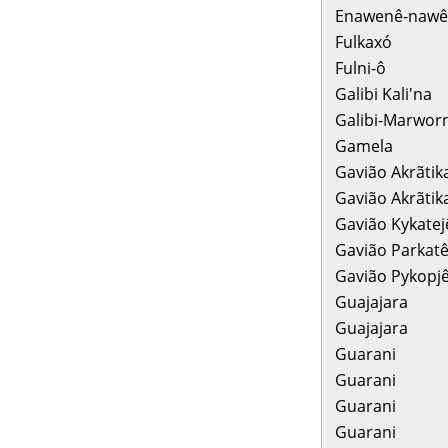
Enawenê-nawê
Fulkaxó
Fulni-ô
Galibi Kali'na
Galibi-Marwor
Gamela
Gavião Akrãtik
Gavião Akrãtik
Gavião Kykatej
Gavião Parkatê
Gavião Pykopj
Guajajara
Guajajara
Guarani
Guarani
Guarani
Guarani