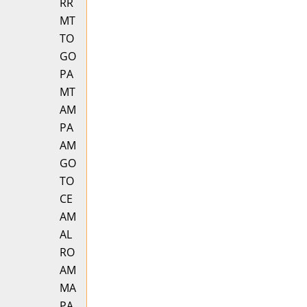
RR
MT
TO
GO
PA
MT
AM
PA
AM
GO
TO
CE
AM
AL
RO
AM
MA
PA