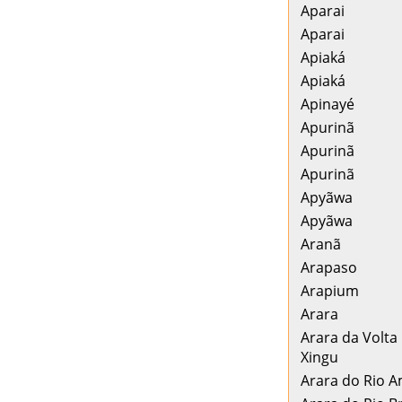
Aparai
Aparai
Apiaká
Apiaká
Apinayé
Apurinã
Apurinã
Apurinã
Apyãwa
Apyãwa
Aranã
Arapaso
Arapium
Arara
Arara da Volta
Xingu
Arara do Rio 