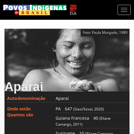
Togg
navi
Foto: Paula Morgado, 1989
Aparai
Autodenominação
Aparai
Onde estão
PA
647
(Siasi/Sesai, 2020)
Quantos são
Guiana Francesa
40
(Eliane
Camargo, 2011)
Suriname
10
(Eliane Camargo,