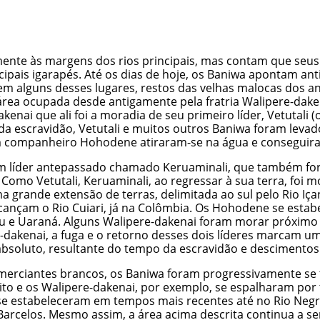
ente às margens dos rios principais, mas contam que seus
ipais igarapés. Até os dias de hoje, os Baniwa apontam an
m alguns desses lugares, restos das velhas malocas dos ant
rea ocupada desde antigamente pela fratria Walipere-dakenai
akenai que ali foi a moradia de seu primeiro líder, Vetutal
 da escravidão, Vetutali e muitos outros Baniwa foram lev
e um companheiro Hohodene atiraram-se na água e conseguir
m líder antepassado chamado Keruaminali, que também for
 Como Vetutali, Keruaminali, ao regressar à sua terra, foi 
 grande extensão de terras, delimitada ao sul pelo Rio Iça
lcançam o Rio Cuiari, já na Colômbia. Os Hohodene se estabel
ssu e Uaraná. Alguns Walipere-dakenai foram morar próxi
dakenai, a fuga e o retorno desses dois líderes marcam u
bsoluto, resultante do tempo da escravidão e descimentos
comerciantes brancos, os Baniwa foram progressivamente se 
ito e os Walipere-dakenai, por exemplo, se espalharam po
se estabeleceram em tempos mais recentes até no Rio Negro
celos. Mesmo assim, a área acima descrita continua a ser 