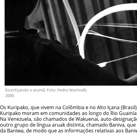
Escortiçando o arumã. Foto: Pedro Martinelli,
2000.
Os Kuripako, que vivem na Colômbia e no Alto Içana (Brasi
Kuripako moram em comunidades ao longo do Rio Guainía (no
Na Venezuela, são chamados de Wakuenai, auto-designação 
outro grupo de língua aruak distinta, chamado Baniva, que
da Baniwa, de modo que as informações relativas aos Bani