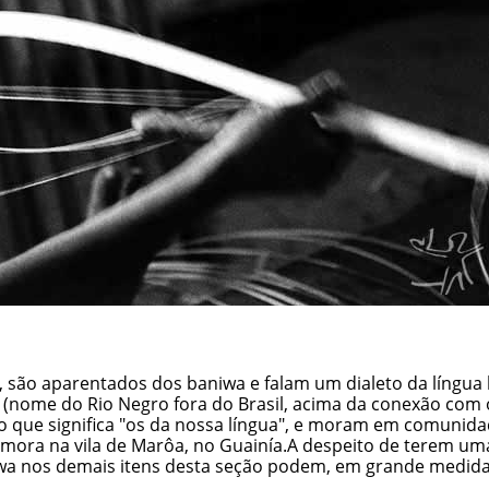
l), são aparentados dos baniwa e falam um dialeto da líng
me do Rio Negro fora do Brasil, acima da conexão com o ca
que significa "os da nossa língua", e moram em comunidad
 mora na vila de Marôa, no Guainía.A despeito de terem uma
wa nos demais itens desta seção podem, em grande medida,