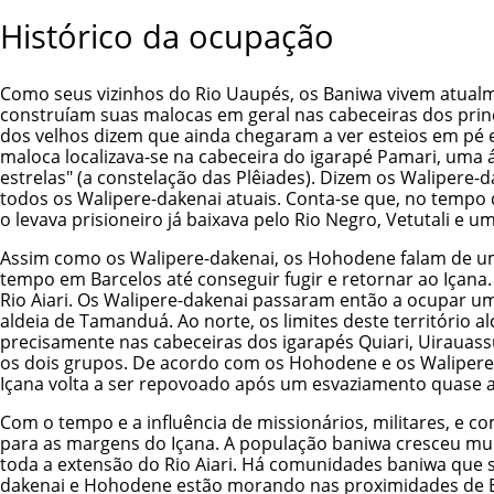
Histórico da ocupação
Como seus vizinhos do Rio Uaupés, os Baniwa vivem atualm
construíam suas malocas em geral nas cabeceiras dos princ
dos velhos dizem que ainda chegaram a ver esteios em pé e
maloca localizava-se na cabeceira do igarapé Pamari, uma á
estrelas" (a constelação das Plêiades). Dizem os Walipere-d
todos os Walipere-dakenai atuais. Conta-se que, no tempo
o levava prisioneiro já baixava pelo Rio Negro, Vetutali 
Assim como os Walipere-dakenai, os Hohodene falam de u
tempo em Barcelos até conseguir fugir e retornar ao Içana.
Rio Aiari. Os Walipere-dakenai passaram então a ocupar uma
aldeia de Tamanduá. Ao norte, os limites deste território a
precisamente nas cabeceiras dos igarapés Quiari, Uiraua
os dois grupos. De acordo com os Hohodene e os Walipere-
Içana volta a ser repovoado após um esvaziamento quase a
Com o tempo e a influência de missionários, militares, e 
para as margens do Içana. A população baniwa cresceu mu
toda a extensão do Rio Aiari. Há comunidades baniwa que 
dakenai e Hohodene estão morando nas proximidades de Bar