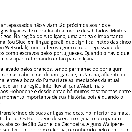
 antepassados não viviam tão próximos aos rios e
tigos lugares de moradia atualmente desabitados. Muitos
igos. Na região do Alto Içana, uma antiga e importante
 (ou Siuci em língua geral), que significa "netos das cinco
i (ou Wetsudali), um poderoso guerreiro antepassado de
ados como escravos pelos portugueses. Quando o navio que
am escapar, retornando então para o Içana.
a levado pelos brancos, tendo permanecido por algum
morar nas cabeceiras de um igarapé, o Uaraná, afluente do
na, entre a boca do Pamari até as imediações da atual
eceram na região interfluvial Içana/Aiari, mais
mo aos Hohodene e desde então há muitos casamentos entre
m momento importante de sua história, pois é quando o
.
transferindo de suas antigas malocas, no interior da mata,
r todo rio. Os Hohodene desceram o Quiari e ocuparam
, abaixo de São Gabriel da Cachoeira. Alguns Walipere-
seu território por excelência, reconhecido pelo conjunto