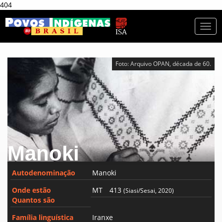
404
Togg
navi
Foto: Arquivo OPAN, década de 60.
Manoki
Autodenominação
Manoki
Onde estão
MT
413
(Siasi/Sesai, 2020)
Quantos são
Família linguística
Iranxe