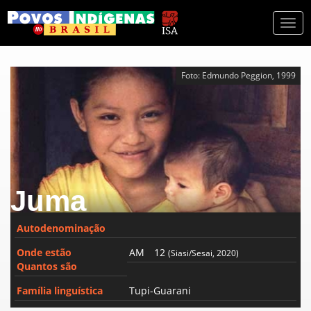
Togg
navi
Foto: Edmundo Peggion, 1999
Juma
Autodenominação
Onde estão
AM
12
(Siasi/Sesai, 2020)
Quantos são
Família linguística
Tupi-Guarani