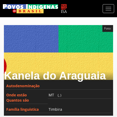
Togg
navi
Foto:
Kanela do Araguaia
Autodenominação
Onde estão
MT
(, )
Quantos são
Família linguística
Timbira