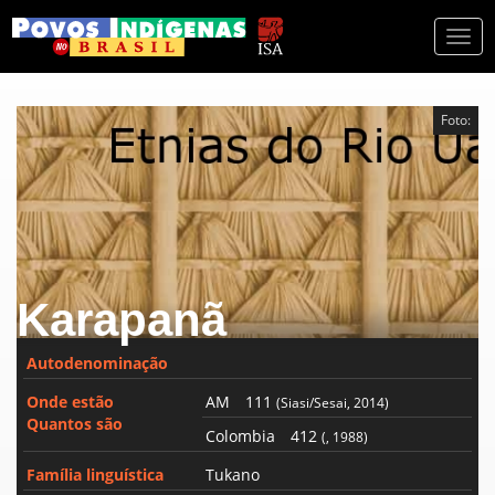
Togg
navi
Foto:
Karapanã
Autodenominação
Onde estão
AM
111
(Siasi/Sesai, 2014)
Quantos são
Colombia
412
(, 1988)
Família linguística
Tukano