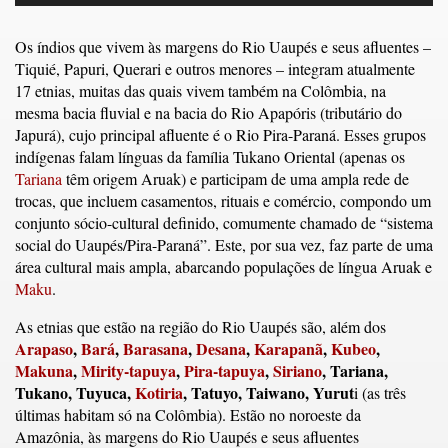
Os índios que vivem às margens do Rio Uaupés e seus afluentes –
Tiquié, Papuri, Querari e outros menores – integram atualmente
17 etnias, muitas das quais vivem também na Colômbia, na
mesma bacia fluvial e na bacia do Rio Apapóris (tributário do
Japurá), cujo principal afluente é o Rio Pira-Paraná. Esses grupos
indígenas falam línguas da família Tukano Oriental (apenas os
Tariana
têm origem Aruak) e participam de uma ampla rede de
trocas, que incluem casamentos, rituais e comércio, compondo um
conjunto sócio-cultural definido, comumente chamado de “sistema
social do Uaupés/Pira-Paraná”. Este, por sua vez, faz parte de uma
área cultural mais ampla, abarcando populações de língua Aruak e
Maku
.
As etnias que estão na região do Rio Uaupés são, além dos
Arapaso
,
Bará
,
Barasana
,
Desana
,
Karapanã
,
Kubeo
,
Makuna
,
Mirity-tapuya
,
Pira-tapuya
,
Siriano
, Tariana,
Tukano, Tuyuca,
Kotiria
, Tatuyo, Taiwano, Yurut
i (as três
últimas habitam só na Colômbia). Estão no noroeste da
Amazônia, às margens do Rio Uaupés e seus afluentes