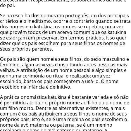
do pai.
Se na escolha dos nomes em português um dos principais
critérios é o ineditismo, ocorre o contrário quando se trata
dos nomes em katukina: os nomes se repetem, uma vez
que provêm todos de um acervo comum que os katukina
se esforçam em preservar. Em termos práticos, isso quer
dizer que os pais escolhem para seus filhos os nomes de
seus próprios parentes.
Os pais são quem nomeia seus filhos, do sexo masculino e
feminino, algumas vezes consultando antes pessoas mais
velhas. A atribuição de um nome pessoal é algo simples e
nenhuma cerimônia ou ritual é realizado: uma vez
escolhido, basta os pais começarem a usá-lo. O nome
recebido na infância é definitivo.
A prática onomástica katukina é bastante variada e só não
é permitido atribuir o próprio nome ao filho ou o nome de
um filho morto. Dentre as alternativas existentes, a mais
comum é os pais atribuírem a seus filhos o nome de seus
próprios pais, isto é, se é uma menina os pais escolhem o
nome da avó materna ou paterna, se é um menino
escolhem o nome do avô paterno ou materno. A