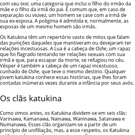
com seu
txai
, uma categoria que inclui o filho do irmão da
mãe e o filho da irmã do pai. É comum que, em caso de
separação ou viuvez, um homem se case com a irmã de
sua ex-esposa. A poliginia é admitida e, normalmente, as
esposas de um mesmo homem são irmãs.
Os Katukina têm um repertório vasto de mitos que falam
das punições daqueles que mantiveram ou desejaram ter
relações incestuosas. A Lua é a cabeça de
Oshe
, um rapaz
que foi flagrado tentando ter relações sexuais com sua
irmã e que, para escapar da morte, se refugiou no céu.
Vésper é também a cabeça de um rapaz incestuoso,
cunhado de
Oshe
, que teve o mesmo destino. Qualquer
jovem katukina conhece essas histórias, que lhes foram
contadas inúmeras vezes durante a infância por seus avós.
Os clãs katukina
Como vimos antes, os Katukina dividem-se em seis clãs:
Varinawa, Kamanawa, Nainawa, Waninawa, Satanawa e
Numanawa. Esses clãs organizam-se a partir de um
princípio de unifiliação, mas, a esse respeito, os Katukina