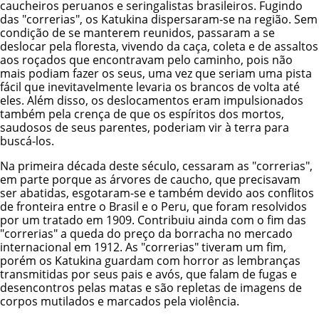
caucheiros peruanos e seringalistas brasileiros. Fugindo
das "correrias", os Katukina dispersaram-se na região. Sem
condição de se manterem reunidos, passaram a se
deslocar pela floresta, vivendo da caça, coleta e de assaltos
aos roçados que encontravam pelo caminho, pois não
mais podiam fazer os seus, uma vez que seriam uma pista
fácil que inevitavelmente levaria os brancos de volta até
eles. Além disso, os deslocamentos eram impulsionados
também pela crença de que os espíritos dos mortos,
saudosos de seus parentes, poderiam vir à terra para
buscá-los.
Na primeira década deste século, cessaram as "correrias",
em parte porque as árvores de caucho, que precisavam
ser abatidas, esgotaram-se e também devido aos conflitos
de fronteira entre o Brasil e o Peru, que foram resolvidos
por um tratado em 1909. Contribuiu ainda com o fim das
"correrias" a queda do preço da borracha no mercado
internacional em 1912. As "correrias" tiveram um fim,
porém os Katukina guardam com horror as lembranças
transmitidas por seus pais e avós, que falam de fugas e
desencontros pelas matas e são repletas de imagens de
corpos mutilados e marcados pela violência.