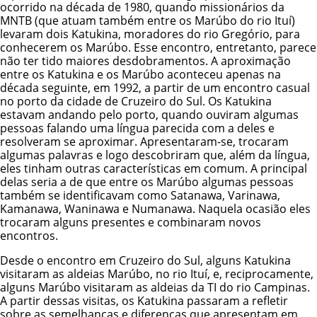
ocorrido na década de 1980, quando missionários da
MNTB (que atuam também entre os Marúbo do rio Ituí)
levaram dois Katukina, moradores do rio Gregório, para
conhecerem os Marúbo. Esse encontro, entretanto, parece
não ter tido maiores desdobramentos. A aproximação
entre os Katukina e os Marúbo aconteceu apenas na
década seguinte, em 1992, a partir de um encontro casual
no porto da cidade de Cruzeiro do Sul. Os Katukina
estavam andando pelo porto, quando ouviram algumas
pessoas falando uma língua parecida com a deles e
resolveram se aproximar. Apresentaram-se, trocaram
algumas palavras e logo descobriram que, além da língua,
eles tinham outras características em comum. A principal
delas seria a de que entre os Marúbo algumas pessoas
também se identificavam como Satanawa, Varinawa,
Kamanawa, Waninawa e Numanawa. Naquela ocasião eles
trocaram alguns presentes e combinaram novos
encontros.
Desde o encontro em Cruzeiro do Sul, alguns Katukina
visitaram as aldeias Marúbo, no rio Ituí, e, reciprocamente,
alguns Marúbo visitaram as aldeias da TI do rio Campinas.
A partir dessas visitas, os Katukina passaram a refletir
sobre as semelhanças e diferenças que apresentam em