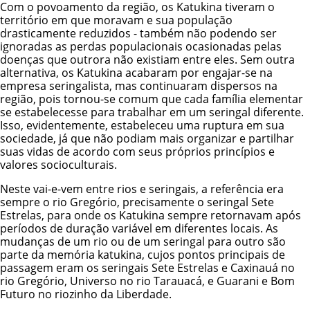
Com o povoamento da região, os Katukina tiveram o
território em que moravam e sua população
drasticamente reduzidos - também não podendo ser
ignoradas as perdas populacionais ocasionadas pelas
doenças que outrora não existiam entre eles. Sem outra
alternativa, os Katukina acabaram por engajar-se na
empresa seringalista, mas continuaram dispersos na
região, pois tornou-se comum que cada família elementar
se estabelecesse para trabalhar em um seringal diferente.
Isso, evidentemente, estabeleceu uma ruptura em sua
sociedade, já que não podiam mais organizar e partilhar
suas vidas de acordo com seus próprios princípios e
valores socioculturais.
Neste vai-e-vem entre rios e seringais, a referência era
sempre o rio Gregório, precisamente o seringal Sete
Estrelas, para onde os Katukina sempre retornavam após
períodos de duração variável em diferentes locais. As
mudanças de um rio ou de um seringal para outro são
parte da memória katukina, cujos pontos principais de
passagem eram os seringais Sete Estrelas e Caxinauá no
rio Gregório, Universo no rio Tarauacá, e Guarani e Bom
Futuro no riozinho da Liberdade.