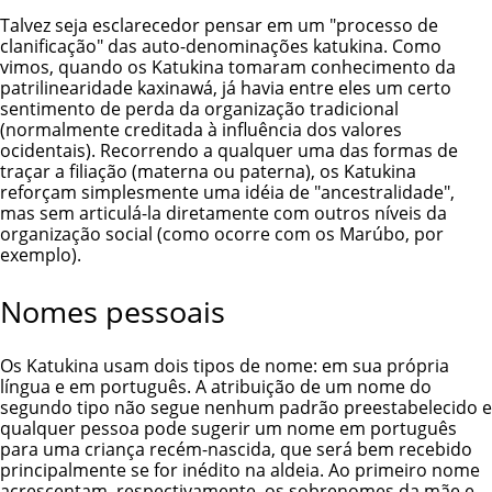
Talvez seja esclarecedor pensar em um "processo de
clanificação" das auto-denominações katukina. Como
vimos, quando os Katukina tomaram conhecimento da
patrilinearidade kaxinawá, já havia entre eles um certo
sentimento de perda da organização tradicional
(normalmente creditada à influência dos valores
ocidentais). Recorrendo a qualquer uma das formas de
traçar a filiação (materna ou paterna), os Katukina
reforçam simplesmente uma idéia de "ancestralidade",
mas sem articulá-la diretamente com outros níveis da
organização social (como ocorre com os Marúbo, por
exemplo).
Nomes pessoais
Os Katukina usam dois tipos de nome: em sua própria
língua e em português. A atribuição de um nome do
segundo tipo não segue nenhum padrão preestabelecido e
qualquer pessoa pode sugerir um nome em português
para uma criança recém-nascida, que será bem recebido
principalmente se for inédito na aldeia. Ao primeiro nome
acrescentam, respectivamente, os sobrenomes da mãe e