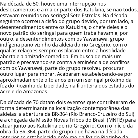
Na década de 50, houve uma interrupção nos
deslocamentos e a maior parte dos Katukina, se não todos,
estavam reunidos no seringal Sete Estrelas. Na década
seguinte ocorreu a cisão do grupo devido, por um lado, a
desentendimentos entre os Katukina, o chefe deles e o
novo patrão do seringal para quem trabalhavam e, por
outro, a desentendimentos com os Yawanawá, grupo
indígena pano vizinho da aldeia do rio Gregório, com o
qual as relações sempre oscilaram entre a hostilidade
aberta e a amizade comedida. Em busca de mais um
patrão e precavendo-se contra a eminência de conflitos
com os Yawanawá, parte do grupo resolveu procurar
outro lugar para morar. Acabaram estabelecendo-se por
aproximadamente oito anos em um seringal próximo da
foz do Riozinho da Liberdade, na fronteira dos estados do
Acre e do Amazonas.
Da década de 70 datam dois eventos que contribuíram de
forma determinante na localização contemporânea das
aldeias: a abertura da BR-364 (Rio Branco-Cruzeiro do Sul)
e a chegada da Missão Novas Tribos do Brasil (MNTB) para
atuar junto aos Katukina do rio Gregório. Com o início da
obra da BR-364, parte do grupo que havia na década
anterior se estabelecido próximo da foz do Riozinho da