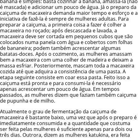
banana é simples: basta cozinhar a banana, amassá-la (não
é mascada) e adicionar um pouco de água. Já o preparo da
caiçuma de macaxeira demanda maior tempo e esforço e a
iniciativa de fazê-la é sempre de mulheres adultas. Para
preparar a caiçuma, a primeira coisa a fazer é colher a
macaxeira no roçado; após descascada e lavada, a
macaxeira deve ser cortada em pequenos cubos que são
colocados numa panela com água e cobertos com folhas
de bananeira; podem também acrescentar algumas
batatas-doces. Após o cozimento, as mulheres amassam
bem a macaxeira com uma colher de madeira e deixam a
massa esfriar. Posteriormente, mascam toda a macaxeira
cozida até que adquira a consistência de uma pasta. A
etapa seguinte consiste em coar essa pasta. Feito isso a
caiçuma está pronta e para consumi-la é necessário
apenas acrescentar um pouco de água. Em tempos
passados, as mulheres dizem que faziam também caiçuma
de pupunha e de milho.
Atualmente o grau de fermentação da caiçuma de
macaxeira é bastante baixo, uma vez que após o preparo é
imediatamente consumida e a quantidade que costuma
ser feita pelas mulheres é suficiente apenas para dois ou
três dias. Outrora, dizem as mulheres katukina, era feita