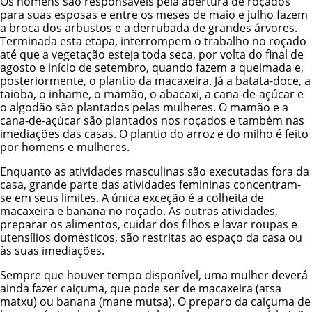
Os homens são responsáveis pela abertura de roçados
para suas esposas e entre os meses de maio e julho fazem
a broca dos arbustos e a derrubada de grandes árvores.
Terminada esta etapa, interrompem o trabalho no roçado
até que a vegetação esteja toda seca, por volta do final de
agosto e início de setembro, quando fazem a queimada e,
posteriormente, o plantio da macaxeira. Já a batata-doce, a
taioba, o inhame, o mamão, o abacaxi, a cana-de-açúcar e
o algodão são plantados pelas mulheres. O mamão e a
cana-de-açúcar são plantados nos roçados e também nas
imediações das casas. O plantio do arroz e do milho é feito
por homens e mulheres.
Enquanto as atividades masculinas são executadas fora da
casa, grande parte das atividades femininas concentram-
se em seus limites. A única exceção é a colheita de
macaxeira e banana no roçado. As outras atividades,
preparar os alimentos, cuidar dos filhos e lavar roupas e
utensílios domésticos, são restritas ao espaço da casa ou
às suas imediações.
Sempre que houver tempo disponível, uma mulher deverá
ainda fazer caiçuma, que pode ser de macaxeira (atsa
matxu) ou banana (mane mutsa). O preparo da caiçuma de