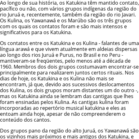
Ao longo de sua história, os Katukina têm mantido contato,
pacífico ou não, com vários grupos indígenas da região do
rio Juruá e, recentemente, também da região do rio Javari.
Os
Kulina
, os Yawanawá e os Marúbo são os três grupos
com os quais os contatos foram e são mais intensos e
significativos para os Katukina.
Os contatos entre os Katukina e os Kulina - falantes de uma
língua arawá e que vivem atualmente em aldeias dispersas
ao longo dos rios Juruá e Purus, no Brasil e no Peru -
mantiveram-se freqüentes, pelo menos até a década de
1960. Membros dos dois grupos costumavam encontrar-se
principalmente para realizarem juntos certos rituais. Nos
dias de hoje, os Katukina e os Kulina não mais se
encontram, já que, devido aos sucessivos deslocamentos
dos Kulina, os dois grupos moram distantes um do outro -,
mas os Katukina ainda se lembram das cantigas que lhes
foram ensinadas pelos Kulina. As cantigas kulina foram
incorporadas ao repertório musical katukina e eles as
entoam ainda hoje, apesar de não compreenderem o
conteúdo dos cantos.
Dos grupos pano da região do alto Juruá, os Yawanawá são
os vizinhos mais próximos e mais antigos dos Katukina, e