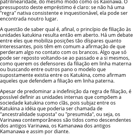
patrilinearidade, do mesmo modo como os Kaxinawá. O
pressuposto deste empréstimo é claro: se não há uma
"regra" nativa consistente e inquestionável, ela pode ser
encontrada noutro lugar.
A questão de saber qual é, afinal, o princípio de filiação às
unidades katukina resulta então em aberto. Há um debate
entre eles que mobiliza posições tão díspares quanto
interessantes, pois têm em comum a afirmação de que
perderam algo no contato com os brancos. Algo que só
pode ser reposto voltando-se ao passado e a si mesmos,
como querem os defensores da filiação em linha materna
ou buscando entre outros pano o modelo que
supostamente existia entre os Katukina, como afirmam
aqueles que defendem a filiação em linha paterna.
Apesar de predominar a indefinição da regra de filiação, é
possível definir as unidades internas que compõem a
sociedade katukina como clãs, pois subjaz entre os
Katukina a idéia que poderia ser chamada de
"ancestralidade suposta" ou "presumida", ou seja, os
Varinawa contemporâneos são tidos como descendentes
dos antigos Varinawa, os Kamanawa dos antigos
Kamanawa e assim por diante.