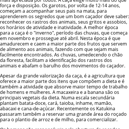
mais apreciada por todos. A caça exige muito mais do que
força e disposição. Os garotos, por volta de 12-14 anos,
começam a acompanhar seus pais na mata, para
aprenderem os segredos que um bom caçador deve saber:
reconhecer os rastros dos animais, seus gritos e assobios,
os horários de atividade e inatividade. A melhor época
para a caça é o "inverno", período das chuvas, que começa
em novembro e prossegue até abril. Nesta época é que
amadurecem e caem a maior parte dos frutos que servem
de alimento aos animais, fazendo com que sejam mais
facilmente encontrados. As chuvas, umedecendo o chão
da floresta, facilitam a identificação dos rastros dos
animais e abafam o barulho dos movimentos do caçador.
Apesar da grande valorização da caça, é a agricultura que
oferece a maior parte dos itens que compõem a dieta e é
também a atividade que absorve maior tempo de trabalho
de homens e mulheres. A macaxeira e a banana são os
principais vegetais da dieta. Numa escala secundária
plantam batata-doce, cará, taioba, inhame, mamão,
abacaxi e cana-de-açúcar. Recentemente os Katukina
passaram também a reservar uma grande área do roçado
para o plantio de arroz e de milho, para comercializar.