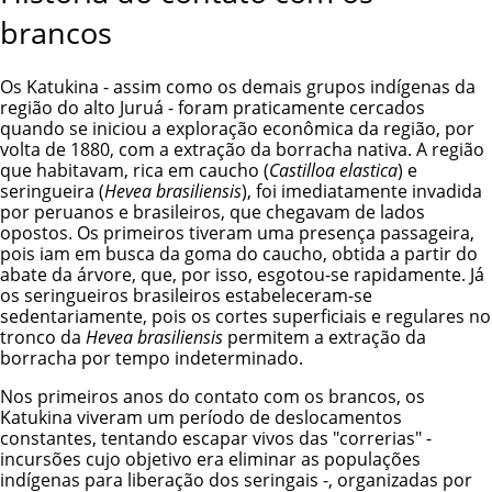
brancos
Os Katukina - assim como os demais grupos indígenas da
região do alto Juruá - foram praticamente cercados
quando se iniciou a exploração econômica da região, por
volta de 1880, com a extração da borracha nativa. A região
que habitavam, rica em caucho (
Castilloa elastica
) e
seringueira (
Hevea brasiliensis
), foi imediatamente invadida
por peruanos e brasileiros, que chegavam de lados
opostos. Os primeiros tiveram uma presença passageira,
pois iam em busca da goma do caucho, obtida a partir do
abate da árvore, que, por isso, esgotou-se rapidamente. Já
os seringueiros brasileiros estabeleceram-se
sedentariamente, pois os cortes superficiais e regulares no
tronco da
Hevea brasiliensis
permitem a extração da
borracha por tempo indeterminado.
Nos primeiros anos do contato com os brancos, os
Katukina viveram um período de deslocamentos
constantes, tentando escapar vivos das "correrias" -
incursões cujo objetivo era eliminar as populações
indígenas para liberação dos seringais -, organizadas por