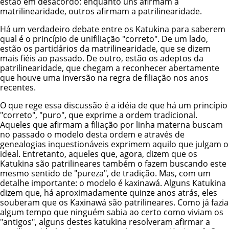
estão em desacordo: enquanto uns afirmam a
matrilinearidade, outros afirmam a patrilinearidade.
Há um verdadeiro debate entre os Katukina para saberem
qual é o princípio de unifiliação "correto". De um lado,
estão os partidários da matrilinearidade, que se dizem
mais fiéis ao passado. De outro, estão os adeptos da
patrilinearidade, que chegam a reconhecer abertamente
que houve uma inversão na regra de filiação nos anos
recentes.
O que rege essa discussão é a idéia de que há um princípio
"correto", "puro", que exprime a ordem tradicional.
Aqueles que afirmam a filiação por linha materna buscam
no passado o modelo desta ordem e através de
genealogias inquestionáveis exprimem aquilo que julgam o
ideal. Entretanto, aqueles que, agora, dizem que os
Katukina são patrilineares também o fazem buscando este
mesmo sentido de "pureza", de tradição. Mas, com um
detalhe importante: o modelo é kaxinawá. Alguns Katukina
dizem que, há aproximadamente quinze anos atrás, eles
souberam que os Kaxinawá são patrilineares. Como já fazia
algum tempo que ninguém sabia ao certo como viviam os
"antigos", alguns destes katukina resolveram afirmar a