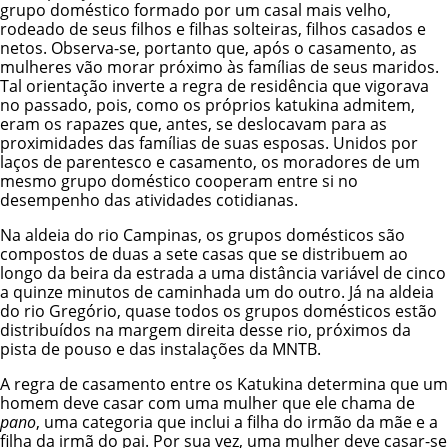
grupo doméstico formado por um casal mais velho,
rodeado de seus filhos e filhas solteiras, filhos casados e
netos. Observa-se, portanto que, após o casamento, as
mulheres vão morar próximo às famílias de seus maridos.
Tal orientação inverte a regra de residência que vigorava
no passado, pois, como os próprios katukina admitem,
eram os rapazes que, antes, se deslocavam para as
proximidades das famílias de suas esposas. Unidos por
laços de parentesco e casamento, os moradores de um
mesmo grupo doméstico cooperam entre si no
desempenho das atividades cotidianas.
Na aldeia do rio Campinas, os grupos domésticos são
compostos de duas a sete casas que se distribuem ao
longo da beira da estrada a uma distância variável de cinco
a quinze minutos de caminhada um do outro. Já na aldeia
do rio Gregório, quase todos os grupos domésticos estão
distribuídos na margem direita desse rio, próximos da
pista de pouso e das instalações da MNTB.
A regra de casamento entre os Katukina determina que um
homem deve casar com uma mulher que ele chama de
pano
, uma categoria que inclui a filha do irmão da mãe e a
filha da irmã do pai. Por sua vez, uma mulher deve casar-se