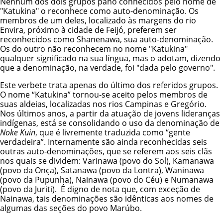
Nenhum dos dois grupos pano conhecidos pelo nome de
"Katukina" o reconhece como auto-denominação. Os
membros de um deles, localizado às margens do rio
Envira, próximo à cidade de Feijó, preferem ser
reconhecidos como
Shanenawa
, sua auto-denominação.
Os do outro não reconhecem no nome "Katukina"
qualquer significado na sua língua, mas o adotam, dizendo
que a denominação, na verdade, foi "dada pelo governo".
Este verbete trata apenas do último dos referidos grupos.
O nome “Katukina” tornou-se aceito pelos membros de
suas aldeias, localizadas nos rios Campinas e Gregório.
Nos últimos anos, a partir da atuação de jovens lideranças
indígenas, está se consolidando o uso da denominação de
Noke Kuin
, que é livremente traduzida como “gente
verdadeira”. Internamente são ainda reconhecidas seis
outras auto-denominações, que se referem aos seis clãs
nos quais se dividem: Varinawa (povo do Sol), Kamanawa
(povo da Onça), Satanawa (povo da Lontra), Waninawa
(povo da Pupunha), Nainawa (povo do Céu) e Numanawa
(povo da Juriti). É digno de nota que, com exceção de
Nainawa, tais denominações são idênticas aos nomes de
algumas das seções do povo Marúbo.