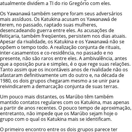
atualmente dividem a TI do rio Gregório com eles.
Os Yawanawá também sempre foram seus adversários
mais assíduos. Os Katukina acusam os Yawanawá de
terem, no passado, raptado suas mulheres,
desencadeando guerra entre eles. As acusações de
feitiçaria, também freqüentes, persistem nos dias atuais.
Apesar da rivalidade, os Katukina e os Yawanawá não se
opõem o tempo todo. A realização conjunta de rituais,
inter-casamentos e co-residência, no passado e no
presente, não são raros entre eles. A ambivalência, antes
que a oposição pura e simples, é o que rege suas relações.
Tanto assim que os incontáveis anos de rivalidade não os
afastaram definitivamente um do outro e, na década de
1980, os dois grupos chegaram mesmo a se unir para
reivindicarem a demarcação conjunta de suas terras.
Um pouco mais distantes, os Marúbo têm também
mantido contatos regulares com os Katukina, mas apenas
a partir de anos recentes. O pouco tempo de aproximação,
entretanto, não impede que os Marúbo sejam hoje o
grupo com o qual os Katukina mais se identificam.
O primeiro encontro entre os dois grupos parece ter