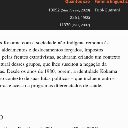
Quantos são
Família linguísti
19052
Tupi-Guarani
(Siasi/Sesai, 2020)
236
(, 1988)
11370
(INEI, 2007)
os Kokama com a sociedade não-indígena remonta às
s aldeamentos e deslocamentos forçados, impostos
 pelas frentes extrativistas, acabaram criando um contexto
ltural desses grupos, que lhes suscitou a negação da
das. Desde os anos de 1980, porém, a identidade Kokama
o contexto de suas lutas políticas – que incluem outros
rras e acesso a programas diferenciados de saúde,
o