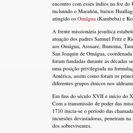
encontro com esses índios na foz do 
incluindo o Marañón, baixos Huallaga
atingido os
Omágua
(Kambeba) e Ko
A frente missionária jesuítica estab
atuação dos padres Samuel Fritz e Ric
aos Omágua, Assuare, Ibanoma, Taumã
San Joaquin de Omágua, coordenada po
foram fundadas durante as décadas se
uma posição privilegiada na formulaçã
América, assim como foram os princi
diferentes grupos étnicos nos aldeam
Em fins do século XVII e início do 
Com a transmissão de poder das missõ
1710 inicia-se o período das chamad
incursões devastadoras, penetram na 
dos sobreviventes.