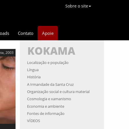
Sobre o site
oads
Contato
Apoie
KOKAMA
tta, 2003
Localização e população
Língua
História
A Irmandade da Santa Cruz
Organização social e cultura material
Cosmologia e xamanismo
Economia e ambiente
Fontes de informação
VÍDEOS