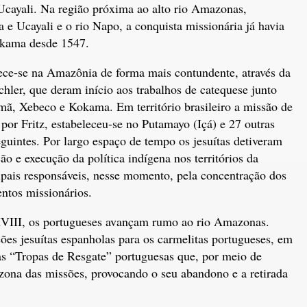
Ucayali. Na região próxima ao alto rio Amazonas,
 e Ucayali e o rio Napo, a conquista missionária já havia
kama desde 1547.
elece-se na Amazônia de forma mais contundente, através da
hler, que deram início aos trabalhos de catequese junto
, Xebeco e Kokama. Em território brasileiro a missão de
r Fritz, estabeleceu-se no Putamayo (Içá) e 27 outras
guintes. Por largo espaço de tempo os jesuítas detiveram
o e execução da política indígena nos territórios da
pais responsáveis, nesse momento, pela concentração dos
entos missionários.
XVIII, os portugueses avançam rumo ao rio Amazonas.
es jesuítas espanholas para os carmelitas portugueses, em
as “Tropas de Resgate” portuguesas que, por meio de
zona das missões, provocando o seu abandono e a retirada