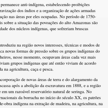
 permanece anti-indígena, estabelecendo proibições
scravização dos índios e a organização de ações armadas
ação nas áreas por eles ocupadas. No período de 1750-
is sobre a situação das povoações do alto Amazonas são
idade dos núcleos indígenas, que sofreriam bruscas
ntroduziu na região novos interesses, técnicas e modos de
lica novas formas de pressão sobre os grupos indígenas do
nheiros, nesse momento, ocupavam áreas cada vez mais
iviam grupos indígenas que até então viviam de acordo
a na agricultura, caça e pesca.
incorporação de novas áreas de terra e do alargamento da
scassa após a abolição da escravatura em 1888, e a região
e em um razoável reservatório natural de seringa. No
rnacionais da borracha no início do século XX, os patrões
e-obra indígena na extração de madeira, na agricultura, na