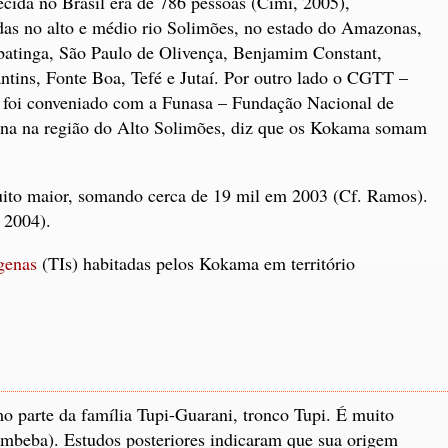
da no Brasil era de 786 pessoas (Cimi, 2005),
das no alto e médio rio Solimões, no estado do Amazonas,
batinga, São Paulo de Olivença, Benjamim Constant,
tins, Fonte Boa, Tefé e Jutaí. Por outro lado o CGTT –
 foi conveniado com a Funasa – Fundação Nacional de
ena na região do Alto Solimões, diz que os Kokama somam
ito maior, somando cerca de 19 mil em 2003 (Cf. Ramos).
 2004).
genas
(TIs) habitadas pelos Kokama em território
o parte da família Tupi-Guarani, tronco Tupi. É muito
beba). Estudos posteriores indicaram que sua origem