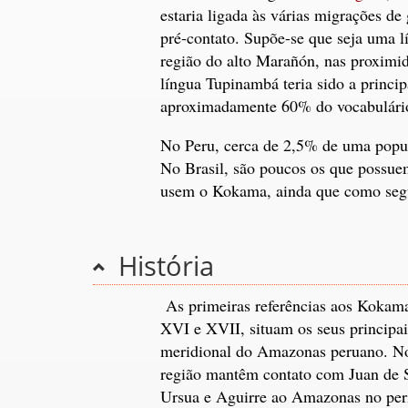
estaria ligada às várias migrações d
pré-contato. Supõe-se que seja uma l
região do alto Marañón, nas proximid
língua Tupinambá teria sido a princi
aproximadamente 60% do vocabulári
No Peru, cerca de 2,5% de uma popul
No Brasil, são poucos os que possue
usem o Kokama, ainda que como seg
História
As primeiras referências aos Kokama,
XVI e XVII, situam os seus principai
meridional do Amazonas peruano. No
região mantêm contato com Juan de S
Ursua e Aguirre ao Amazonas no perí