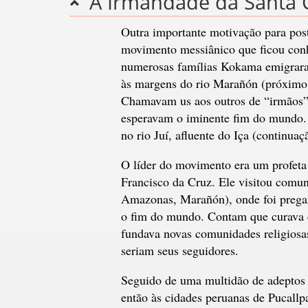
A Irmandade da Santa 
Outra importante motivação para pos
movimento messiânico que ficou con
numerosas famílias Kokama emigraram
às margens do rio Marañón (próximo à 
Chamavam us aos outros de “irmãos”
esperavam o iminente fim do mundo.
no rio Juí, afluente do Iça (continuaç
O líder do movimento era um profeta
Francisco da Cruz. Ele visitou comun
Amazonas, Marañón), onde foi pregan
o fim do mundo. Contam que curava en
fundava novas comunidades religiosa
seriam seus seguidores.
Seguido de uma multidão de adeptos 
então às cidades peruanas de Pucallpa