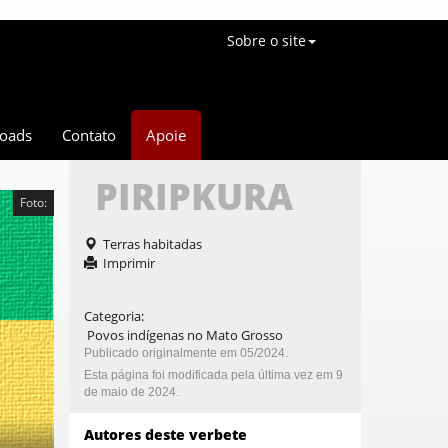
Sobre o site
oads
Contato
Apoie
PIRIPKURA
Foto:
Terras habitadas
Imprimir
Categoria
:
Povos indígenas no Mato Grosso
Publicado originalmente em 05/2024.
Esta página foi modificada pela última vez em 9
de maio de 2024.
Autores deste verbete