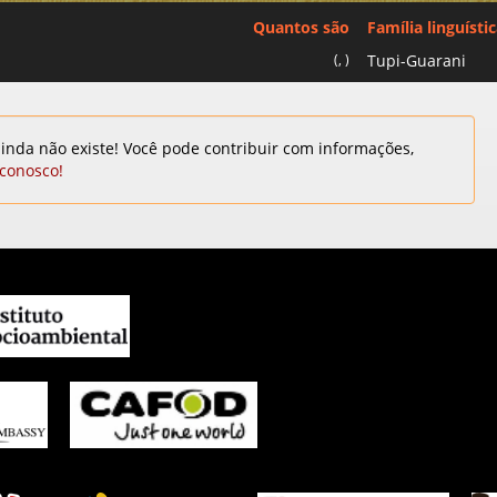
Quantos são
Família linguísti
(, )
Tupi-Guarani
inda não existe! Você pode contribuir com informações,
 conosco!