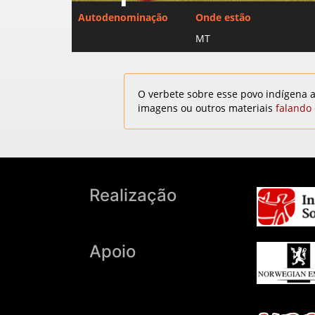
Autodenominação
Onde estão
MT
O verbete sobre esse povo indígena a
imagens ou outros materiais
falando