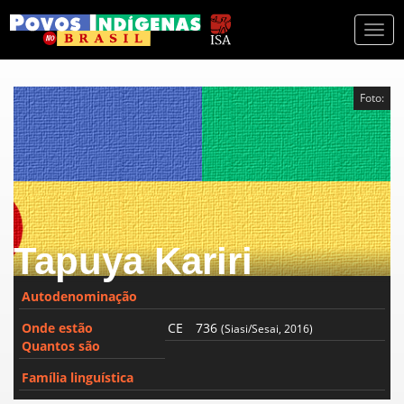
Togg
navi
Foto:
Tapuya Kariri
Autodenominação
Onde estão
CE
736
(Siasi/Sesai, 2016)
Quantos são
Família linguística