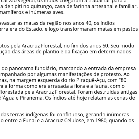
carvão vegetal, os índios chegaram a trabalhar para a
 tipiti no quitungo, casa de farinha artesanal e familiar.
mamíferos e inúmeras aves.
star as matas da região nos anos 40, os índios
terra era do Estado, e logo transformaram matas em pastos
ptos pela Aracruz Florestal, no fim dos anos 60. Seu modo
dução das áreas de plantio e da fixação em determinados
ão do panorama fundiário, marcando a entrada da empresa
 acompanhado por algumas manifestações de protesto. Ao
lhas, na margem esquerda do rio Piraquê-Açu, com "80
a a forma como era arrasada a flora e a fauna, com o
florestada pela Aracruz Florestal. Foram destruídas antigas
d'Água e Piranema. Os índios até hoje relatam as cenas de
das terras indígenas foi conflituoso, gerando inúmeras
o entre a Funai e a Aracruz Celulose, em 1980, quando os