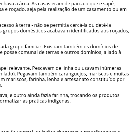
echava a área. As casas eram de pau-a-pique e sapê,
a e roçado, seja pela realização de um casamento ou em
esso à terra - não se permitia cercá-la ou detê-la
os grupos domésticos acabavam identificados aos roçados,
 cada grupo familiar. Existiam também os domínios de
de posse comunal de terras e outros domínios, aliado à
apel relevante. Pescavam de linha ou usavam inúmeras
funilado). Pegavam também caranguejos, mariscos e muitas
m mariscos, farinha, lenha e artesanato constituído por
.
, e outro ainda fazia farinha, trocando os produtos
ormatizar as práticas indígenas.