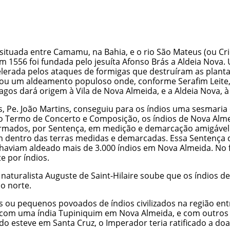
ituada entre Camamu, na Bahia, e o rio São Mateus (ou Cric
 1556 foi fundada pelo jesuíta Afonso Brás a Aldeia Nova. 
lerada pelos ataques de formigas que destruíram as plantaç
ou um aldeamento populoso onde, conforme Serafim Leite, n
s dará origem à Vila de Nova Almeida, e a Aldeia Nova, à 
os, Pe. João Martins, conseguiu para os índios uma sesmar
do Termo de Concerto e Composição, os índios de Nova Alm
rmados, por Sentença, em medição e demarcação amigável.
gum dentro das terras medidas e demarcadas. Essa Sentença 
 haviam aldeado mais de 3.000 índios em Nova Almeida. No fi
 por índios.
o naturalista Auguste de Saint-Hilaire soube que os índios 
o norte.
 ou pequenos povoados de índios civilizados na região entr
 com uma índia Tupiniquim em Nova Almeida, e com outros ín
o esteve em Santa Cruz, o Imperador teria ratificado a doa