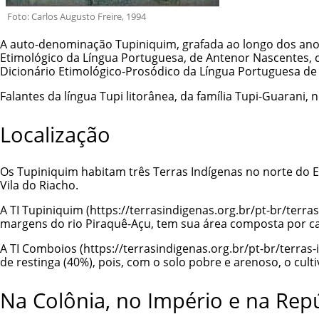
Foto: Carlos Augusto Freire, 1994
A auto-denominação Tupiniquim, grafada ao longo dos anos 
Etimológico da Língua Portuguesa, de Antenor Nascentes, co
Dicionário Etimológico-Prosódico da Língua Portuguesa de Si
Falantes da língua Tupi litorânea, da família Tupi-Guarani
Localização
Os Tupiniquim habitam três Terras Indígenas no norte do E
Vila do Riacho.
A TI
Tupiniquim
margens do rio Piraquê-Açu, tem sua área composta por cap
A
TI Comboios
de restinga (40%), pois, com o solo pobre e arenoso, o cult
Na Colônia, no Império e na Repú