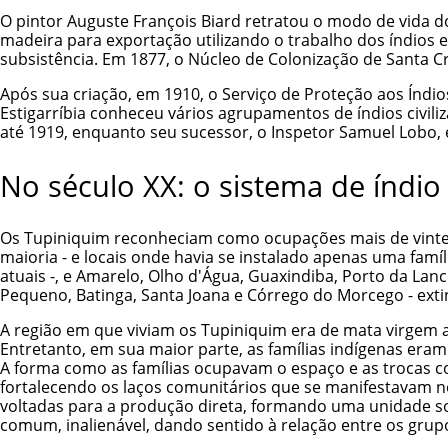
O pintor Auguste François Biard retratou o modo de vida d
madeira para exportação utilizando o trabalho dos índios 
subsistência. Em 1877, o Núcleo de Colonização de Santa C
Após sua criação, em 1910, o Serviço de Proteção aos Índio
Estigarríbia conheceu vários agrupamentos de índios civiliz
até 1919, enquanto seu sucessor, o Inspetor Samuel Lobo, 
No século XX: o sistema de índio
Os Tupiniquim reconheciam como ocupações mais de vinte lo
maioria - e locais onde havia se instalado apenas uma famíli
atuais -, e Amarelo, Olho d'Água, Guaxindiba, Porto da Lanc
Pequeno, Batinga, Santa Joana e Córrego do Morcego - exti
A região em que viviam os Tupiniquim era de mata virgem an
Entretanto, em sua maior parte, as famílias indígenas era
A forma como as famílias ocupavam o espaço e as trocas co
fortalecendo os laços comunitários que se manifestavam no
voltadas para a produção direta, formando uma unidade soc
comum, inalienável, dando sentido à relação entre os grup