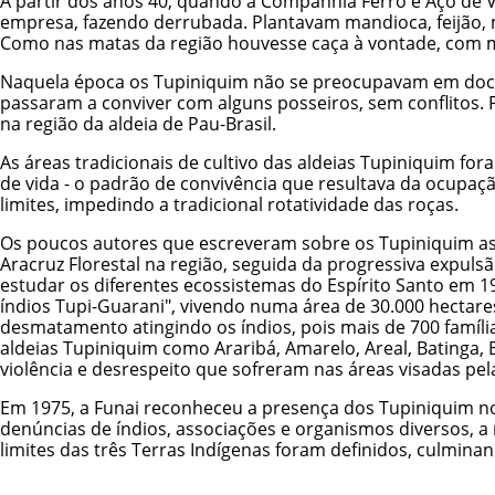
A partir dos anos 40, quando a Companhia Ferro e Aço de V
empresa, fazendo derrubada. Plantavam mandioca, feijão, mi
Como nas matas da região houvesse caça à vontade, com m
Naquela época os Tupiniquim não se preocupavam em docum
passaram a conviver com alguns posseiros, sem conflitos.
na região da aldeia de Pau-Brasil.
As áreas tradicionais de cultivo das aldeias Tupiniquim fo
de vida - o padrão de convivência que resultava da ocupaçã
limites, impedindo a tradicional rotatividade das roças.
Os poucos autores que escreveram sobre os Tupiniquim as
Aracruz Florestal na região, seguida da progressiva expul
estudar os diferentes ecossistemas do Espírito Santo em 1
índios Tupi-Guarani", vivendo numa área de 30.000 hectare
desmatamento atingindo os índios, pois mais de 700 família
aldeias Tupiniquim como Araribá, Amarelo, Areal, Batinga,
violência e desrespeito que sofreram nas áreas visadas pela
Em 1975, a Funai reconheceu a presença dos Tupiniquim no E
denúncias de índios, associações e organismos diversos, a
limites das três Terras Indígenas foram definidos, culmi