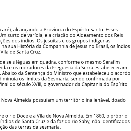
aré), alcançando a Província do Espírito Santo. Esses
Um surto de varíola, e a criação do Aldeamento dos Reis
ões dos índios. Os jesuítas e os grupos indígenas
a sua História da Companhia de Jesus no Brasil, os índios
Vila de Santa Cruz.
ia de seis léguas em quadra, conforme o mesmo Serafim
eida e os moradores da Freguesia da Serra estabeleceram
 Abaixo da Sentença do Ministro que estabeleceu o acordo
diminuía os limites da Sesmaria, sendo confirmada por
nal do século XVIII, o governador da Capitania do Espírito
de Nova Almeida possuíam um território inalienável, doado
e o rio Doce e a Vila de Nova Almeida. Em 1860, o próprio
dios de Santa Cruz e da foz do rio Sahy, não identificados
ção das terras da sesmaria.