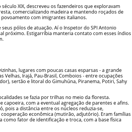
o século XIX, descreveu os fazendeiros que exploravam
loresta, comercializando madeira e mantendo roçados de
 o povoamento com imigrantes italianos.
 seus pólos de atuação. Aí o Inspetor do SPI Antonio
ral próximo. Estigarríbia manteria contato com esses índios
m.
izinhas, lugares com poucas casas esparsas - a grande
as Velhas, Irajá, Pau-Brasil, Comboios - entre ocupações
or), sertão e litoral do Gimuhúna, Piranema, Potiri, Sahy
lidades se fazia por trilhas no meio da floresta.
e capoeira, com a eventual agregação de parentes e afins.
 pois a distância entre os núcleos reduzia-se,
e cooperação econômica (mutirão, adjutório). Eram famílias
como fator de identificação e troca, com a base física