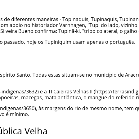
de diferentes maneiras - Topinaquis, Tupinaquis, Tupinanqu
m apoio no historiador Varnhagen, "Tupi do lado, vizinho l
lveira Bueno confirma: Tupinã-ki, "tribo colateral, o galho 
, no passado, hoje os Tupiniquim usam apenas o português.
spírito Santo. Todas estas situam-se no município de Aracr
e a TI
Caieiras Velhas II
oeiras, macegas, mata antlântica, o mangue do referido rio
, às margens do rio de mesmo nome, tem qu
ivo é mínimo.
blica Velha