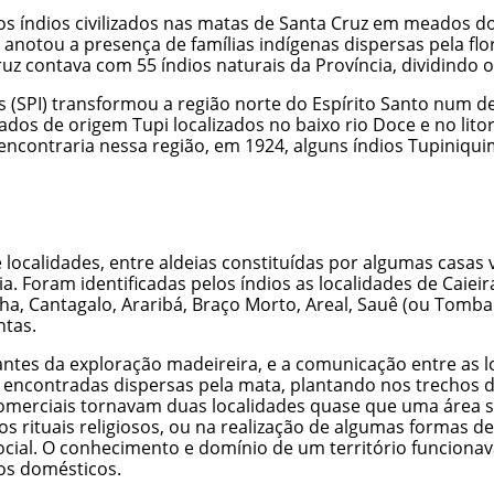
os índios civilizados nas matas de Santa Cruz em meados d
e anotou a presença de famílias indígenas dispersas pela f
ruz contava com 55 índios naturais da Província, dividindo
s (SPI) transformou a região norte do Espírito Santo num de
ados de origem Tupi localizados no baixo rio Doce e no lito
encontraria nessa região, em 1924, alguns índios Tupiniqui
calidades, entre aldeias constituídas por algumas casas v
a. Foram identificadas pelos índios as localidades de Caieir
ha, Cantagalo, Araribá, Braço Morto, Areal, Sauê (ou Tombad
ntas.
tes da exploração madeireira, e a comunicação entre as loca
m encontradas dispersas pela mata, plantando nos trechos d
merciais tornavam duas localidades quase que uma área só,
s rituais religiosos, ou na realização de algumas formas d
ial. O conhecimento e domínio de um território funcionava 
os domésticos.