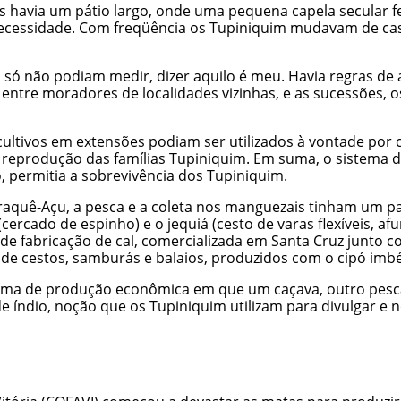
as havia um pátio largo, onde uma pequena capela secular f
necessidade. Com freqüência os Tupiniquim mudavam de cas
só não podiam medir, dizer aquilo é meu. Havia regras de ac
entre moradores de localidades vizinhas, e as sucessões, 
cultivos em extensões podiam ser utilizados à vontade por
 a reprodução das famílias Tupiniquim. Em suma, o sistema 
, permitia a sobrevivência dos Tupiniquim.
raquê-Açu, a pesca e a coleta nos manguezais tinham um p
rcado de espinho) e o jequiá (cesto de varas flexíveis, a
e fabricação de cal, comercializada em Santa Cruz junto co
 de cestos, samburás e balaios, produzidos com o cipó imbé
ma de produção econômica em que um caçava, outro pescava
de índio, noção que os Tupiniquim utilizam para divulgar e n