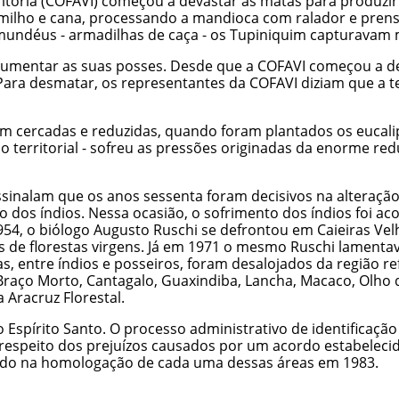
itória (COFAVI) começou a devastar as matas para produzir 
lho e cana, processando a mandioca com ralador e prensa de
undéus - armadilhas de caça - os Tupiniquim capturavam 
entar as suas posses. Desde que a COFAVI começou a deva
 Para desmatar, os representantes da COFAVI diziam que a 
ram cercadas e reduzidas, quando foram plantados os eucali
o territorial - sofreu as pressões originadas da enorme re
sinalam que os anos sessenta foram decisivos na alteraç
são dos índios. Nessa ocasião, o sofrimento dos índios foi
954, o biólogo Augusto Ruschi se defrontou em Caieiras Ve
s de florestas virgens. Já em 1971 o mesmo Ruschi lamentav
s, entre índios e posseiros, foram desalojados da região re
 Braço Morto, Cantagalo, Guaxindiba, Lancha, Macaco, Olho 
 Aracruz Florestal.
spírito Santo. O processo administrativo de identificação 
 respeito dos prejuízos causados por um acordo estabelecid
nando na homologação de cada uma dessas áreas em 1983.