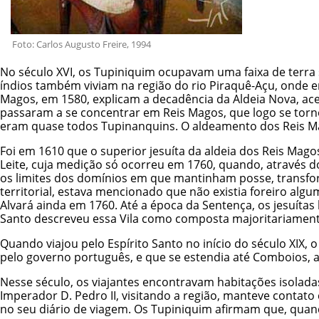
Foto: Carlos Augusto Freire, 1994
No século XVI, os Tupiniquim ocupavam uma faixa de terra s
índios também viviam na região do rio Piraquê-Açu, onde em
Magos, em 1580, explicam a decadência da Aldeia Nova, ace
passaram a se concentrar em Reis Magos, que logo se torn
eram quase todos Tupinanquins. O aldeamento dos Reis Mago
Foi em 1610 que o superior jesuíta da aldeia dos Reis Mag
Leite, cuja medição só ocorreu em 1760, quando, através 
os limites dos domínios em que mantinham posse, transfo
territorial, estava mencionado que não existia foreiro al
Alvará ainda em 1760. Até a época da Sentença, os jesuítas
Santo descreveu essa Vila como composta majoritariamente
Quando viajou pelo Espírito Santo no início do século XIX, 
pelo governo português, e que se estendia até Comboios, a
Nesse século, os viajantes encontravam habitações isoladas
Imperador D. Pedro II, visitando a região, manteve contato
no seu diário de viagem. Os Tupiniquim afirmam que, quand