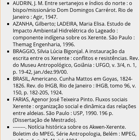
AUDRIN, J. M. Entre sertanejos e índios do norte : o
bispo/missionário Dom Domingos Carrérot. Rio de
Janeiro : Agir, 1947.
AZANHA, Gilberto; LADEIRA, Maria Elisa. Estudo de
Impacto Ambiental Hidrelétrica do Lageado :
componente indígena sobre os Xerente. São Paulo :
Themag Engenharia, 1996.
BRAGGIO, Silvia Lúcia Bigonjal. A instauração da
escrita entre os Xerente : conflitos e resistências. Rev.
do Museu Antropológico, Goiânia : UFGO, v. 3/4, n. 1,
p. 19-42, jan./dez.99/00.
BRASIL, Americano. Cunha Mattos em Goyas, 1824-
1826. Rev. do IHGB, Rio de Janeiro : IHGB, tomo 96, v.
150, p. 182-205, 1924.
FARIAS, Agenor José Teixeira Pinto. Fluxos sociais
Xerente : organização social e dinâmica das relações
entre aldeias. São Paulo : USP, 1990. 196 p.
(Dissertação de Mestrado).
--------. Notícia histórica sobre os Akwen-Xerente.
Boletim do MPEG, Série Antropologia, Belém : MPEG,