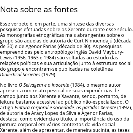
Nota sobre as fontes
Esse verbete é, em parte, uma síntese das diversas
pesquisas efetuadas sobre os Xerente durante esse século.
As monografias etnográficas mais abrangentes sobre o
grupo são aquelas de autoria de Curt Nimuendajú (década
de 30) e de Agenor Farias (década de 80). As pesquisas
empreendidas pelo antropólogo inglês David Maybury-
Lewis (1956, 1963 e 1984) são voltadas ao estudo das
relações políticas e sua articulação junto à estrutura social
do grupo e encontram-se publicadas na coletânea
Dialectical Societies
(1979).
No livro
O Selvagem e o Inocente
(1984), o mesmo autor
apresenta um relato pessoal de suas experiências de
campo junto aos Xerente e Xavante, sendo, portanto, de
leitura bastante acessível ao público não-especializado. O
artigo
Pintura corporal e sociedade, os partidos Xerente
(1992),
de autoria de Aracy Lopes da Silva e Agenor Farias,
destaca, como evidencia o título, a importância do uso da
pintura corporal em vários contextos da vida social
Xerente, além de apresentar, de maneira sucinta, as teses