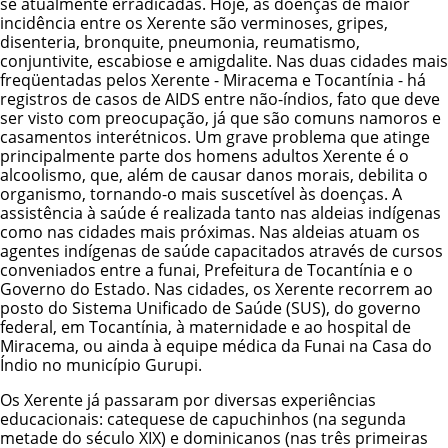
se atualmente erradicadas. Hoje, as doenças de maior
incidência entre os Xerente são verminoses, gripes,
disenteria, bronquite, pneumonia, reumatismo,
conjuntivite, escabiose e amigdalite. Nas duas cidades mais
freqüentadas pelos Xerente - Miracema e Tocantínia - há
registros de casos de AIDS entre não-índios, fato que deve
ser visto com preocupação, já que são comuns namoros e
casamentos interétnicos. Um grave problema que atinge
principalmente parte dos homens adultos Xerente é o
alcoolismo, que, além de causar danos morais, debilita o
organismo, tornando-o mais suscetível às doenças. A
assistência à saúde é realizada tanto nas aldeias indígenas
como nas cidades mais próximas. Nas aldeias atuam os
agentes indígenas de saúde capacitados através de cursos
conveniados entre a funai, Prefeitura de Tocantínia e o
Governo do Estado. Nas cidades, os Xerente recorrem ao
posto do Sistema Unificado de Saúde (SUS), do governo
federal, em Tocantínia, à maternidade e ao hospital de
Miracema, ou ainda à equipe médica da Funai na Casa do
Índio no município Gurupi.
Os Xerente já passaram por diversas experiências
educacionais: catequese de capuchinhos (na segunda
metade do século XIX) e dominicanos (nas três primeiras