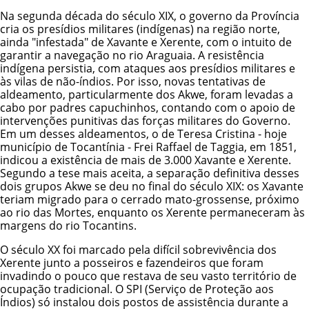
Na segunda década do século XIX, o governo da Província
cria os presídios militares (indígenas) na região norte,
ainda "infestada" de Xavante e Xerente, com o intuito de
garantir a navegação no rio Araguaia. A resistência
indígena persistia, com ataques aos presídios militares e
às vilas de não-índios. Por isso, novas tentativas de
aldeamento, particularmente dos Akwe, foram levadas a
cabo por padres capuchinhos, contando com o apoio de
intervenções punitivas das forças militares do Governo.
Em um desses aldeamentos, o de Teresa Cristina - hoje
município de Tocantínia - Frei Raffael de Taggia, em 1851,
indicou a existência de mais de 3.000 Xavante e Xerente.
Segundo a tese mais aceita, a separação definitiva desses
dois grupos Akwe se deu no final do século XIX: os Xavante
teriam migrado para o cerrado mato-grossense, próximo
ao rio das Mortes, enquanto os Xerente permaneceram às
margens do rio Tocantins.
O século XX foi marcado pela difícil sobrevivência dos
Xerente junto a posseiros e fazendeiros que foram
invadindo o pouco que restava de seu vasto território de
ocupação tradicional. O SPI (Serviço de Proteção aos
Índios) só instalou dois postos de assistência durante a