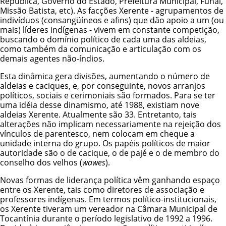
República, Governo do Estado, Prefeitura Municipal, Funai,
Missão Batista, etc). As facções Xerente - agrupamentos de
indivíduos (consangüíneos e afins) que dão apoio a um (ou
mais) líderes indígenas - vivem em constante competição,
buscando o domínio político de cada uma das aldeias,
como também da comunicação e articulação com os
demais agentes não-índios.
Esta dinâmica gera divisões, aumentando o número de
aldeias e caciques, e, por conseguinte, novos arranjos
políticos, sociais e cerimoniais são formados. Para se ter
uma idéia desse dinamismo, até 1988, existiam nove
aldeias Xerente. Atualmente são 33. Entretanto, tais
alterações não implicam necessariamente na rejeição dos
vínculos de parentesco, nem colocam em cheque a
unidade interna do grupo. Os papéis políticos de maior
autoridade são o de cacique, o de pajé e o de membro do
conselho dos velhos (
wawes
).
Novas formas de liderança política vêm ganhando espaço
entre os Xerente, tais como diretores de associação e
professores indígenas. Em termos político-institucionais,
os Xerente tiveram um vereador na Câmara Municipal de
Tocantínia durante o período legislativo de 1992 a 1996.