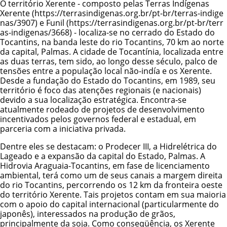
O território Xerente - composto pelas Terras Indígenas
Xerente
e
Funil
- localiza-se no cerrado do Estado do
Tocantins, na banda leste do rio Tocantins, 70 km ao norte
da capital, Palmas. A cidade de Tocantínia, localizada entre
as duas terras, tem sido, ao longo desse século, palco de
tensões entre a população local não-indía e os Xerente.
Desde a fundação do Estado do Tocantins, em 1989, seu
território é foco das atenções regionais (e nacionais)
devido a sua localização estratégica. Encontra-se
atualmente rodeado de projetos de desenvolvimento
incentivados pelos governos federal e estadual, em
parceria com a iniciativa privada.
Dentre eles se destacam: o Prodecer III, a Hidrelétrica do
Lageado e a expansão da capital do Estado, Palmas. A
Hidrovia Araguaia-Tocantins, em fase de licenciamento
ambiental, terá como um de seus canais a margem direita
do rio Tocantins, percorrendo os 12 km da fronteira oeste
do território Xerente. Tais projetos contam em sua maioria
com o apoio do capital internacional (particularmente do
japonês), interessados na produção de grãos,
principalmente da soja. Como conseqüência, os Xerente