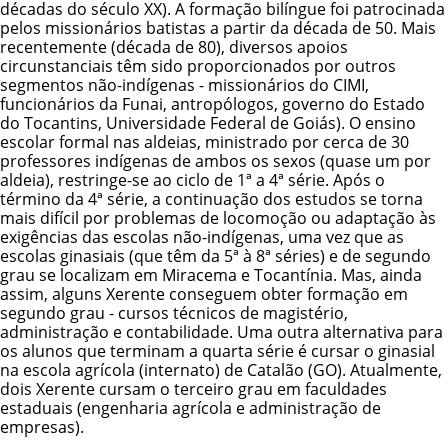
décadas do século XX). A formação bilíngue foi patrocinada
pelos missionários batistas a partir da década de 50. Mais
recentemente (década de 80), diversos apoios
circunstanciais têm sido proporcionados por outros
segmentos não-indígenas - missionários do CIMI,
funcionários da Funai, antropólogos, governo do Estado
do Tocantins, Universidade Federal de Goiás). O ensino
escolar formal nas aldeias, ministrado por cerca de 30
professores indígenas de ambos os sexos (quase um por
aldeia), restringe-se ao ciclo de 1ª a 4ª série. Após o
término da 4ª série, a continuação dos estudos se torna
mais difícil por problemas de locomoção ou adaptação às
exigências das escolas não-indígenas, uma vez que as
escolas ginasiais (que têm da 5ª à 8ª séries) e de segundo
grau se localizam em Miracema e Tocantínia. Mas, ainda
assim, alguns Xerente conseguem obter formação em
segundo grau - cursos técnicos de magistério,
administração e contabilidade. Uma outra alternativa para
os alunos que terminam a quarta série é cursar o ginasial
na escola agrícola (internato) de Catalão (GO). Atualmente,
dois Xerente cursam o terceiro grau em faculdades
estaduais (engenharia agrícola e administração de
empresas).