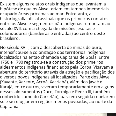
Existem alguns relatos orais indígenas que levantam a
hipótese de que os Akwe teriam em tempos imemoriais
ocupado áreas próximas ao mar. Entretanto, a
historiografia oficial assinala que os primeiros contatos
entre os Akwe e segmentos não-indígenas remontam ao
século XVII, com a chegada de missões jesuítas e
colonizadores (bandeiras e entradas) ao centro-oeste
brasileiro.
No século XVIII, com a descoberta de minas de ouro,
intensificou-se a colonização dos territórios indígenas
localizados na então chamada Capitania de Goiás. Entre
1750 e 1790 registrou-se a construção dos primeiros
aldeamentos indígenas financiados pela Coroa. Visavam a
abertura do território através da atração e pacificação dos
diversos povos indígenas ali localizados. Parte dos Akwe
(Xavante, Xerente, Acroá, Xacriabá), além dos
Javaé
e
Karajá
, entre outros, viveram temporariamente em alguns
desses aldeamentos (Duro, Formiga e Pedro III, também
conhecido como do Carretão), para em seguida rebelarem-
se e se refugiar em regiões menos povoadas, ao norte da
Capitania.