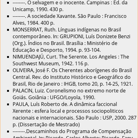
--------. O selvagem e o inocente. Campinas : Ed. da
Unicamp, 1990. 430 p.
--------. A sociedade Xavante. São Paulo : Francisco
Alves, 1984. 400 p.
MONSERRAT, Ruth. Línguas indígenas no Brasil
contemporâneo. In: GRUPIONI, Luís Donizete Benzi
(Org.). Índios no Brasil. Brasília : Ministério de
Educação e Desporto, 1994. p. 93-104.
NIMUENDAJÚ, Curt. The Serente. Los Angeles : The
Southwest Museum, 1942. 116 p.
OLIVEIRA, José F. Os Cherentes aborígenes do Brasil
Central. Rev. do Instituto Histórico e Geográfico do
Brasil, Rio de Janeiro : IHGB, tomo 20, p. 14-25, 1921.
PALACIN, Luiz. Coronelismo no extremo norte de
Goiás. Goiânia : UFGO/Loyola, 1990.
PAULA, Luís Roberto de. A dinâmica faccional
Xerente : esfera local e processos sociopoliticos
nacionais e internacionais. São Paulo : USP, 2000. 287
p. (Dissertação de Mestrado)
--------.Descaminhos do Programa de Compensação
Ambiental. In: Ricardo, Carlos Alberto; Ricardo, Fany.