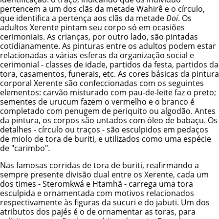
pertencem a um dos clãs da metade Wahirê e o círculo,
que identifica a pertença aos clãs da metade
Doí
. Os
adultos Xerente pintam seu corpo só em ocasiões
cerimoniais. As crianças, por outro lado, são pintadas
cotidianamente. As pinturas entre os adultos podem estar
relacionadas a várias esferas da organização social e
cerimonial - classes de idade, partidos da festa, partidos da
tora, casamentos, funerais, etc. As cores básicas da pintura
corporal Xerente são confeccionadas com os seguintes
elementos: carvão misturado com pau-de-leite faz o preto;
sementes de urucum fazem o vermelho e o branco é
completado com penugem de periquito ou algodão. Antes
da pintura, os corpos são untados com óleo de babaçu. Os
detalhes - círculo ou traços - são esculpidos em pedaços
de miolo de tora de buriti, e utilizados como uma espécie
de "carimbo".
Nas famosas corridas de tora de buriti, reafirmando a
sempre presente divisão dual entre os Xerente, cada um
dos times - Steromkwá e Htamhã - carrega uma tora
esculpida e ornamentada com motivos relacionados
respectivamente às figuras da sucuri e do jabuti. Um dos
atributos dos pajés é o de ornamentar as toras, para