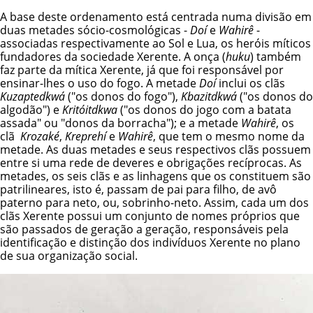
A base deste ordenamento está centrada numa divisão em
duas metades sócio-cosmológicas -
Doí
e
Wahirê
-
associadas respectivamente ao Sol e Lua, os heróis míticos
fundadores da sociedade Xerente. A onça (
huku
) também
faz parte da mítica Xerente, já que foi responsável por
ensinar-lhes o uso do fogo. A metade
Doí
inclui os clãs
Kuzaptedkwá
("os donos do fogo"),
Kbazitdkwá
("os donos do
algodão") e
Kritóitdkwa
("os donos do jogo com a batata
assada" ou "donos da borracha"); e a metade
Wahirê
, os
clã
Krozaké
,
Kreprehí
e
Wahirê
, que tem o mesmo nome da
metade. As duas metades e seus respectivos clãs possuem
entre si uma rede de deveres e obrigações recíprocas. As
metades, os seis clãs e as linhagens que os constituem são
patrilineares, isto é, passam de pai para filho, de avô
paterno para neto, ou, sobrinho-neto. Assim, cada um dos
clãs Xerente possui um conjunto de nomes próprios que
são passados de geração a geração, responsáveis pela
identificação e distinção dos indivíduos Xerente no plano
de sua organização social.