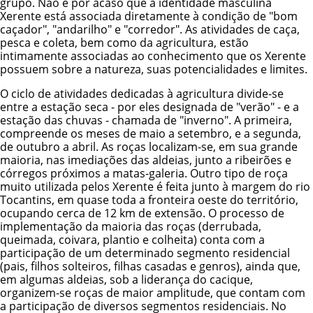
grupo. Não é por acaso que a identidade masculina
Xerente está associada diretamente à condição de "bom
caçador", "andarilho" e "corredor". As atividades de caça,
pesca e coleta, bem como da agricultura, estão
intimamente associadas ao conhecimento que os Xerente
possuem sobre a natureza, suas potencialidades e limites.
O ciclo de atividades dedicadas à agricultura divide-se
entre a estação seca - por eles designada de "verão" - e a
estação das chuvas - chamada de "inverno". A primeira,
compreende os meses de maio a setembro, e a segunda,
de outubro a abril. As roças localizam-se, em sua grande
maioria, nas imediações das aldeias, junto a ribeirões e
córregos próximos a matas-galeria. Outro tipo de roça
muito utilizada pelos Xerente é feita junto à margem do rio
Tocantins, em quase toda a fronteira oeste do território,
ocupando cerca de 12 km de extensão. O processo de
implementação da maioria das roças (derrubada,
queimada, coivara, plantio e colheita) conta com a
participação de um determinado segmento residencial
(pais, filhos solteiros, filhas casadas e genros), ainda que,
em algumas aldeias, sob a liderança do cacique,
organizem-se roças de maior amplitude, que contam com
a participação de diversos segmentos residenciais. No