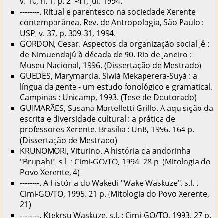
v. 10, n. 1, p. 21-41, jul. 1994.
--------. Ritual e parentesco na sociedade Xerente
contemporânea. Rev. de Antropologia, São Paulo :
USP, v. 37, p. 309-31, 1994.
GORDON, Cesar. Aspectos da organização social Jê :
de Nimuendajú à década de 90. Rio de Janeiro :
Museu Nacional, 1996. (Dissertação de Mestrado)
GUEDES, Marymarcia. Siwiá Mekaperera-Suyá : a
língua da gente - um estudo fonológico e gramatical.
Campinas : Unicamp, 1993. (Tese de Doutorado)
GUIMARÃES, Susana Martelletti Grillo. A aquisição da
escrita e diversidade cultural : a prática de
professores Xerente. Brasília : UnB, 1996. 164 p.
(Dissertação de Mestrado)
KRUNOMORI, Viturino. A história da andorinha
"Brupahi". s.l. : Cimi-GO/TO, 1994. 28 p. (Mitologia do
Povo Xerente, 4)
--------. A história do Wakedi "Wake Waskuze". s.l. :
Cimi-GO/TO, 1995. 21 p. (Mitologia do Povo Xerente,
21)
--------. Ktekrsu Waskuze. s.l. : Cimi-GO/TO, 1993. 27 p.