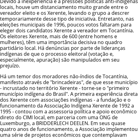
Devido à inexperiência e a pressões políticas anti-indígenas
locais, houve um distanciamento muito grande entre o
vereador eleito e os Xerente, levando o grupo a descrer
temporariamente desse tipo de iniciativa. Entretanto, nas
eleições municipais de 1996, poucos votos faltaram para
eleger dois candidatos Xerente a vereador em Tocantínia.
Os eleitores Xerente, mais de 600 (entre homens e
mulheres), têm uma importância decisiva no quadro
partidário local. Há denúncias por parte de lideranças
indígenas de que o processo eleitoral (votação e,
especialmente, apuração) são manipulados em seu
prejuízo.
Há um temor dos moradores não-índios de Tocantínia,
manifesto através de "brincadeiras", de que esse município
- incrustado no território Xerente - torne-se o "primeiro
município indígena do Brasil". A primeira experiência direta
dos Xerente com associações indígenas - a fundação e o
funcionamento da Associação Indígena Xerente de 1992 a
1995 - contou com a assessoria política e apoio econômico
direto do CIMI local, em parceria com uma ONG de
Luxemburgo, a BRIDDERLECH DEELEN. Em seus quase
quatro anos de funcionamento, a Associação implementou
uma série de projetos econômicos que contemplavam