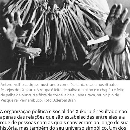
Antero, velho cacique, mostrando como é a farda usada nos rituais e
festejos dos Xukuru. A roupa é feita de palha de milho e o chapéu é feito
de palha de ouricuri e fibra de coroá, aldeia Cana Brava, município de
Pesqueira, Pernambuco. Foto: Aderbal Bran
A organização política e social dos Xukuru é resultado não
apenas das relações que são estabelecidas entre eles e a
rede de pessoas com as quais conviveram ao longo de sua
história, mas também do seu universo simbólico. Um dos