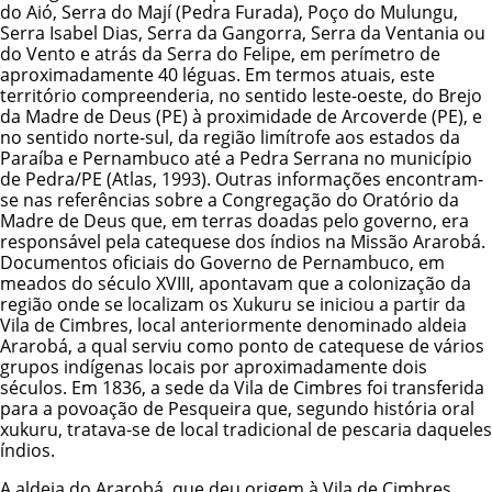
do Aió, Serra do Mají (Pedra Furada), Poço do Mulungu,
Serra Isabel Dias, Serra da Gangorra, Serra da Ventania ou
do Vento e atrás da Serra do Felipe, em perímetro de
aproximadamente 40 léguas. Em termos atuais, este
território compreenderia, no sentido leste-oeste, do Brejo
da Madre de Deus (PE) à proximidade de Arcoverde (PE), e
no sentido norte-sul, da região limítrofe aos estados da
Paraíba e Pernambuco até a Pedra Serrana no município
de Pedra/PE (Atlas, 1993). Outras informações encontram-
se nas referências sobre a Congregação do Oratório da
Madre de Deus que, em terras doadas pelo governo, era
responsável pela catequese dos índios na Missão Ararobá.
Documentos oficiais do Governo de Pernambuco, em
meados do século XVIII, apontavam que a colonização da
região onde se localizam os Xukuru se iniciou a partir da
Vila de Cimbres, local anteriormente denominado aldeia
Ararobá, a qual serviu como ponto de catequese de vários
grupos indígenas locais por aproximadamente dois
séculos. Em 1836, a sede da Vila de Cimbres foi transferida
para a povoação de Pesqueira que, segundo história oral
xukuru, tratava-se de local tradicional de pescaria daqueles
índios.
A aldeia do Ararobá, que deu origem à Vila de Cimbres,