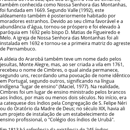
também conhecida como Nossa Senhora das Montanhas,
foi fundada em 1669. Segundo Valle (1992), este
aldeamento também é posteriormente habitado por
moradores estranhos. Devido ao seu clima favorável e a
abundância d'água, tornou-se próspero e foi elevado à
paróquia em 1692 pelo bispo D. Matias de Figueiredo e
Melo. A igreja de Nossa Senhora das Montanhas foi ali
instalada em 1692 e tornou-se a primeira matriz do agreste
de Pernambuco.
A aldeia do Ararobá também teve um nome dado pelos
jesuítas, Monte Alegre, mas, ao ser criada a vila em 1761,
recebeu o nome de Cimbres, o qual ainda permanece,
segundo uns, recordando uma povoação de nome idêntico
em Portugal, segundo outros, significando na língua
indígena "lugar de ensino" (Maciel, 1977). Na realidade,
Cimbres foi um lugar de ensino ministrado pelos brancos
aos índios, por mais ou menos dois séculos. No início, era
a catequese dos índios pela Congregação de S. Felipe Néri
ou do Oratório da Madre de Deus; no século XIX, havia ali
um projeto de instalação de um estabelecimento de
ensino profissional, o "Colégio dos índios de Urubá".
Em 1813 há referência da existência de 245 índios