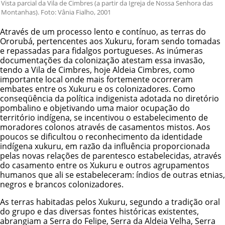
Vista parcial da Vila de Cimbres (a partir da Igreja de Nossa Senhora das
Montanhas). Foto: Vânia Fialho, 2001
Através de um processo lento e contínuo, as terras do
Ororubá, pertencentes aos Xukuru, foram sendo tomadas
e repassadas para fidalgos portugueses. As inúmeras
documentações da colonização atestam essa invasão,
tendo a Vila de Cimbres, hoje Aldeia Cimbres, como
importante local onde mais fortemente ocorreram
embates entre os Xukuru e os colonizadores. Como
conseqüência da política indigenista adotada no diretório
pombalino e objetivando uma maior ocupação do
território indígena, se incentivou o estabelecimento de
moradores colonos através de casamentos mistos. Aos
poucos se dificultou o reconhecimento da identidade
indígena xukuru, em razão da influência proporcionada
pelas novas relações de parentesco estabelecidas, através
do casamento entre os Xukuru e outros agrupamentos
humanos que ali se estabeleceram: índios de outras etnias,
negros e brancos colonizadores.
As terras habitadas pelos Xukuru, segundo a tradição oral
do grupo e das diversas fontes históricas existentes,
abrangiam a Serra do Felipe, Serra da Aldeia Velha, Serra