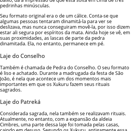
baixo, dá a impressão de que está solta em cima de três
pedrinhas minúsculas.
Seu formato original era o de um cálice. Conta-se que
algumas pessoas tentaram dinamitá-la para ver se
deslizava, mas nunca conseguiram movê-la, por isso dizem
estar ali segura por espíritos da mata. Ainda hoje se vê, em
suas proximidades, as lascas de parte da pedra
dinamitada. Ela, no entanto, permanece em pé.
Laje do Conselho
Também é chamada de Pedra do Conselho. O seu formato
é liso e achatado. Durante a madrugada da festa de São
João, é nela que acontece um dos momentos mais
importantes em que os Xukuru fazem seus rituais
sagrados.
Laje do Patreká
Considerada sagrada, nela também se realizavam rituais.
Atualmente, no entanto, com a expansão da aldeia
Cimbres, uma parte dessa laje foi tomada pelas casas,
caindo em desuso. Segundo os Xukuru, antigamente essa