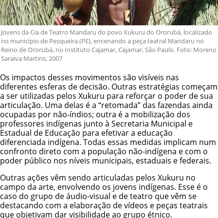
Jovens da Cia de Teatro Mandaru do povo Xukuru do Ororubá, localizado
no município de Pesqueira (PE), encenando a peça teatral Mandaru no
Reino de Ororubá, no Instituto Cajamar, Cajamar, São Paulo. Foto: Moreno
Saraiva Martins, 2007
Os impactos desses movimentos são visíveis nas
diferentes esferas de decisão. Outras estratégias começam
a ser utilizadas pelos Xukuru para reforçar o poder de sua
articulação. Uma delas é a “retomada” das fazendas ainda
ocupadas por não-índios; outra é a mobilização dos
professores indígenas junto à Secretaria Municipal e
Estadual de Educação para efetivar a educação
diferenciada indígena. Todas essas medidas implicam num
confronto direto com a população não-indígena e com o
poder público nos níveis municipais, estaduais e federais.
Outras ações vêm sendo articuladas pelos Xukuru no
campo da arte, envolvendo os jovens indígenas. Esse é o
caso do grupo de áudio-visual e de teatro que vêm se
destacando com a elaboração de vídeos e peças teatrais
que objetivam dar visibilidade ao grupo étnico.