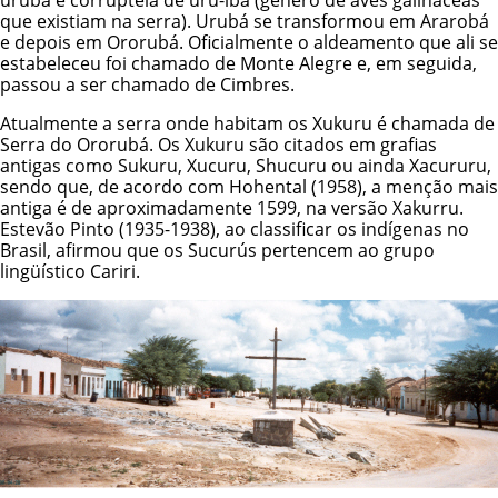
urubá é corruptela de uru-ibá (gênero de aves galináceas
que existiam na serra). Urubá se transformou em Ararobá
e depois em Ororubá. Oficialmente o aldeamento que ali se
estabeleceu foi chamado de Monte Alegre e, em seguida,
passou a ser chamado de Cimbres.
Atualmente a serra onde habitam os Xukuru é chamada de
Serra do Ororubá. Os Xukuru são citados em grafias
antigas como Sukuru, Xucuru, Shucuru ou ainda Xacururu,
sendo que, de acordo com Hohental (1958), a menção mais
antiga é de aproximadamente 1599, na versão Xakurru.
Estevão Pinto (1935-1938), ao classificar os indígenas no
Brasil, afirmou que os Sucurús pertencem ao grupo
lingüístico Cariri.