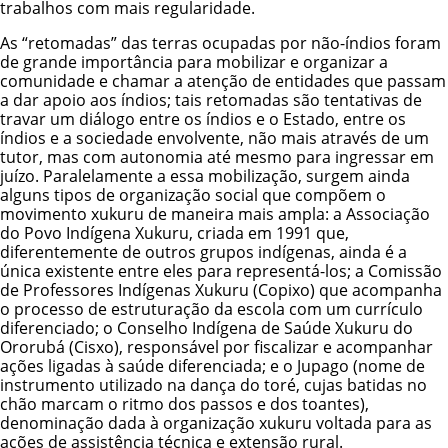
trabalhos com mais regularidade.
As “retomadas” das terras ocupadas por não-índios foram
de grande importância para mobilizar e organizar a
comunidade e chamar a atenção de entidades que passam
a dar apoio aos índios; tais retomadas são tentativas de
travar um diálogo entre os índios e o Estado, entre os
índios e a sociedade envolvente, não mais através de um
tutor, mas com autonomia até mesmo para ingressar em
juízo. Paralelamente a essa mobilização, surgem ainda
alguns tipos de organização social que compõem o
movimento xukuru de maneira mais ampla: a Associação
do Povo Indígena Xukuru, criada em 1991 que,
diferentemente de outros grupos indígenas, ainda é a
única existente entre eles para representá-los; a Comissão
de Professores Indígenas Xukuru (Copixo) que acompanha
o processo de estruturação da escola com um currículo
diferenciado; o Conselho Indígena de Saúde Xukuru do
Ororubá (Cisxo), responsável por fiscalizar e acompanhar
ações ligadas à saúde diferenciada; e o Jupago (nome de
instrumento utilizado na dança do toré, cujas batidas no
chão marcam o ritmo dos passos e dos toantes),
denominação dada à organização xukuru voltada para as
ações de assistência técnica e extensão rural.