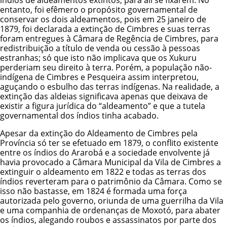
índios de aldeamentos extintos, para ali se fixarem. No
entanto, foi efêmero o propósito governamental de
conservar os dois aldeamentos, pois em 25 janeiro de
1879, foi declarada a extinção de Cimbres e suas terras
foram entregues à Câmara de Regência de Cimbres, para
redistribuição a título de venda ou cessão à pessoas
estranhas; só que isto não implicava que os Xukuru
perderiam seu direito à terra. Porém, a população não-
indígena de Cimbres e Pesqueira assim interpretou,
aguçando o esbulho das terras indígenas. Na realidade, a
extinção das aldeias significava apenas que deixava de
existir a figura jurídica do “aldeamento” e que a tutela
governamental dos índios tinha acabado.
Apesar da extinção do Aldeamento de Cimbres pela
Província só ter se efetuado em 1879, o conflito existente
entre os índios do Ararobá e a sociedade envolvente já
havia provocado a Câmara Municipal da Vila de Cimbres a
extinguir o aldeamento em 1822 e todas as terras dos
índios reverteram para o patrimônio da Câmara. Como se
isso não bastasse, em 1824 é formada uma força
autorizada pelo governo, oriunda de uma guerrilha da Vila
e uma companhia de ordenanças de Moxotó, para abater
os índios, alegando roubos e assassinatos por parte dos