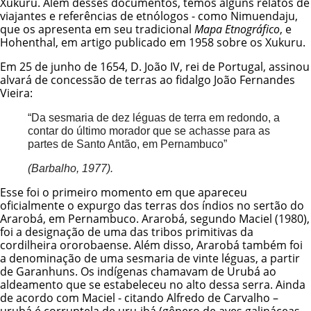
Xukuru. Além desses documentos, temos alguns relatos de
viajantes e referências de etnólogos - como Nimuendaju,
que os apresenta em seu tradicional
Mapa Etnográfico
, e
Hohenthal, em artigo publicado em 1958 sobre os Xukuru.
Em 25 de junho de 1654, D. João IV, rei de Portugal, assinou
alvará de concessão de terras ao fidalgo João Fernandes
Vieira:
“Da sesmaria de dez léguas de terra em redondo, a
contar do último morador que se achasse para as
partes de Santo Antão, em Pernambuco”
(Barbalho, 1977).
Esse foi o primeiro momento em que apareceu
oficialmente o expurgo das terras dos índios no sertão do
Ararobá, em Pernambuco. Ararobá, segundo Maciel (1980),
foi a designação de uma das tribos primitivas da
cordilheira ororobaense. Além disso, Ararobá também foi
a denominação de uma sesmaria de vinte léguas, a partir
de Garanhuns. Os indígenas chamavam de Urubá ao
aldeamento que se estabeleceu no alto dessa serra. Ainda
de acordo com Maciel - citando Alfredo de Carvalho –