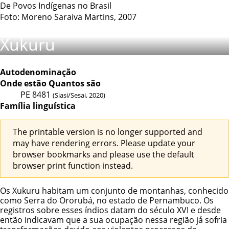
De Povos Indígenas no Brasil
Foto: Moreno Saraiva Martins, 2007
Xukuru
Autodenominação
Onde estão
Quantos são
PE
8481
(Siasi/Sesai, 2020)
Família linguística
The printable version is no longer supported and
may have rendering errors. Please update your
browser bookmarks and please use the default
browser print function instead.
Os Xukuru habitam um conjunto de montanhas, conhecido
como Serra do Ororubá, no estado de Pernambuco. Os
registros sobre esses índios datam do século XVI e desde
então indicavam que a sua ocupação nessa região já sofria