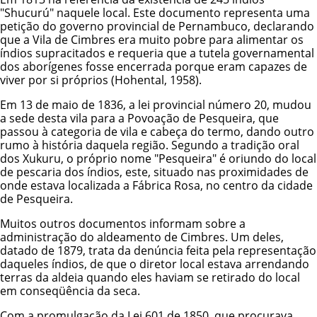
"Shucurú" naquele local. Este documento representa uma
petição do governo provincial de Pernambuco, declarando
que a Vila de Cimbres era muito pobre para alimentar os
índios supracitados e requeria que a tutela governamental
dos aborígenes fosse encerrada porque eram capazes de
viver por si próprios (Hohental, 1958).
Em 13 de maio de 1836, a lei provincial número 20, mudou
a sede desta vila para a Povoação de Pesqueira, que
passou à categoria de vila e cabeça do termo, dando outro
rumo à história daquela região. Segundo a tradição oral
dos Xukuru, o próprio nome "Pesqueira" é oriundo do local
de pescaria dos índios, este, situado nas proximidades de
onde estava localizada a Fábrica Rosa, no centro da cidade
de Pesqueira.
Muitos outros documentos informam sobre a
administração do aldeamento de Cimbres. Um deles,
datado de 1879, trata da denúncia feita pela representação
daqueles índios, de que o diretor local estava arrendando
terras da aldeia quando eles haviam se retirado do local
em conseqüência da seca.
Com a promulgação da Lei 601 de 1850, que procurava