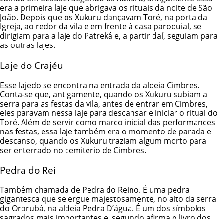
era a primeira laje que abrigava os rituais da noite de São
João. Depois que os Xukuru dançavam Toré, na porta da
Igreja, ao redor da vila e em frente à casa paroquial, se
dirigiam para a laje do Patreká e, a partir daí, seguiam para
as outras lajes.
Laje do Crajéu
Esse lajedo se encontra na entrada da aldeia Cimbres.
Conta-se que, antigamente, quando os Xukuru subiam a
serra para as festas da vila, antes de entrar em Cimbres,
eles paravam nessa laje para descansar e iniciar o ritual do
Toré. Além de servir como marco inicial das performances
nas festas, essa laje também era o momento de parada e
descanso, quando os Xukuru traziam algum morto para
ser enterrado no cemitério de Cimbres.
Pedra do Rei
Também chamada de Pedra do Reino. É uma pedra
gigantesca que se ergue majestosamente, no alto da serra
do Ororubá, na aldeia Pedra D’água. É um dos símbolos
sagrados mais importantes e, segundo afirma o livro dos