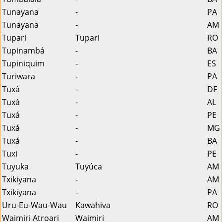
Tunayana
-
PA
Tunayana
-
AM
Tupari
Tupari
RO
Tupinambá
-
BA
Tupiniquim
-
ES
Turiwara
-
PA
Tuxá
-
DF
Tuxá
-
AL
Tuxá
-
PE
Tuxá
-
MG
Tuxá
-
BA
Tuxi
-
PE
Tuyuka
Tuyúca
AM
Txikiyana
-
AM
Txikiyana
-
PA
Uru-Eu-Wau-Wau
Kawahiva
RO
Waimiri Atroari
Waimiri
AM