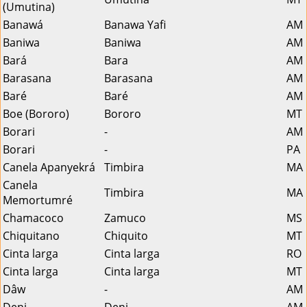
(Umutina)
Banawá
Banawa Yafi
AM
Baniwa
Baniwa
AM
Bará
Bara
AM
Barasana
Barasana
AM
Baré
Baré
AM
Boe (Bororo)
Bororo
MT
Borari
-
AM
Borari
-
PA
Canela Apanyekrá
Timbira
MA
Canela
Timbira
MA
Memortumré
Chamacoco
Zamuco
MS
Chiquitano
Chiquito
MT
Cinta larga
Cinta larga
RO
Cinta larga
Cinta larga
MT
Dâw
-
AM
Deni
Deni
AM