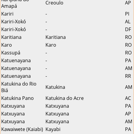
Creoulo
AP
Amapá
Kariri
-
PI
Kariri-Xokó
-
AL
Kariri-Xokó
-
DF
Karitiana
Karitiana
RO
Karo
Karo
RO
Kassupá
-
RO
Katuenayana
-
PA
Katuenayana
-
AM
Katuenayana
-
RR
Katukina do Rio
Katukina
AM
Biá
Katukina Pano
Katukina do Acre
AC
Katxuyana
Katxuyana
PA
Katxuyana
Katxuyana
AP
Katxuyana
Katxuyana
AM
Kawaiwete (Kaiabi)
Kayabi
PA