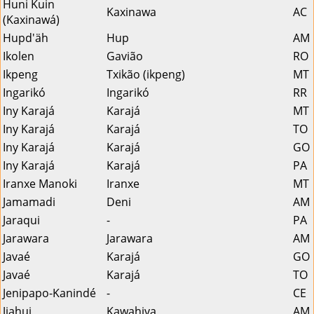
Huni Kuin
Kaxinawa
AC
(Kaxinawá)
Hupd'äh
Hup
AM
Ikolen
Gavião
RO
Ikpeng
Txikão (ikpeng)
MT
Ingarikó
Ingarikó
RR
Iny Karajá
Karajá
MT
Iny Karajá
Karajá
TO
Iny Karajá
Karajá
GO
Iny Karajá
Karajá
PA
Iranxe Manoki
Iranxe
MT
Jamamadi
Deni
AM
Jaraqui
-
PA
Jarawara
Jarawara
AM
Javaé
Karajá
GO
Javaé
Karajá
TO
Jenipapo-Kanindé
-
CE
Jiahui
Kawahiva
AM