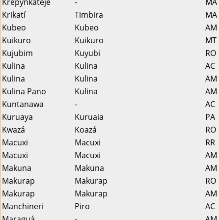
Krepynkatejê
-
MA
Krikatí
Timbira
MA
Kubeo
Kubeo
AM
Kuikuro
Kuikuro
MT
Kujubim
Kuyubi
RO
Kulina
Kulina
AC
Kulina
Kulina
AM
Kulina Pano
Kulina
AM
Kuntanawa
-
AC
Kuruaya
Kuruaia
PA
Kwazá
Koazá
RO
Macuxi
Macuxi
RR
Macuxi
Macuxi
AM
Makuna
Makuna
AM
Makurap
Makurap
RO
Makurap
Makurap
AM
Manchineri
Piro
AC
Maraguá
-
AM