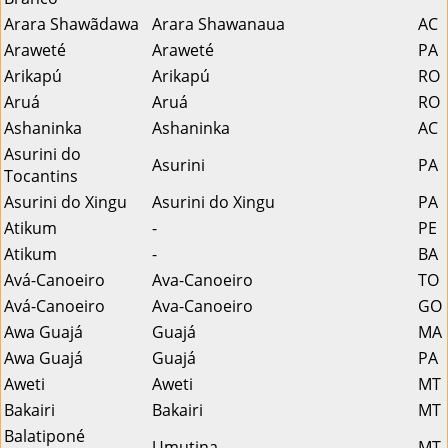
Arara Shawãdawa
Arara Shawanaua
AC
Araweté
Araweté
PA
Arikapú
Arikapú
RO
Aruá
Aruá
RO
Ashaninka
Ashaninka
AC
Asurini do
Asurini
PA
Tocantins
Asurini do Xingu
Asurini do Xingu
PA
Atikum
-
PE
Atikum
-
BA
Avá-Canoeiro
Ava-Canoeiro
TO
Avá-Canoeiro
Ava-Canoeiro
GO
Awa Guajá
Guajá
MA
Awa Guajá
Guajá
PA
Aweti
Aweti
MT
Bakairi
Bakairi
MT
Balatiponé
Umutina
MT