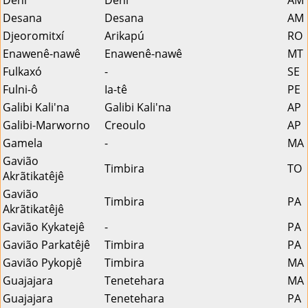
Desana
Desana
AM
Djeoromitxí
Arikapú
RO
Enawenê-nawê
Enawenê-nawê
MT
Fulkaxó
-
SE
Fulni-ô
Ia-tê
PE
Galibi Kali'na
Galibi Kali'na
AP
Galibi-Marworno
Creoulo
AP
Gamela
-
MA
Gavião
Timbira
TO
Akrãtikatêjê
Gavião
Timbira
PA
Akrãtikatêjê
Gavião Kykatejê
-
PA
Gavião Parkatêjê
Timbira
PA
Gavião Pykopjê
Timbira
MA
Guajajara
Tenetehara
MA
Guajajara
Tenetehara
PA