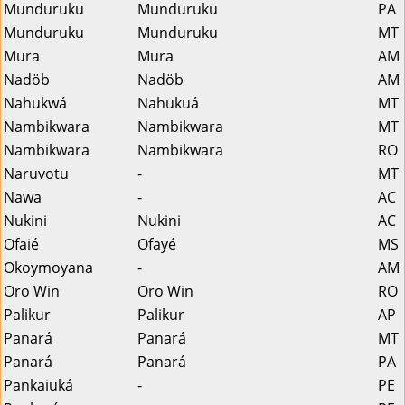
Munduruku
Munduruku
PA
Munduruku
Munduruku
MT
Mura
Mura
AM
Nadöb
Nadöb
AM
Nahukwá
Nahukuá
MT
Nambikwara
Nambikwara
MT
Nambikwara
Nambikwara
RO
Naruvotu
-
MT
Nawa
-
AC
Nukini
Nukini
AC
Ofaié
Ofayé
MS
Okoymoyana
-
AM
Oro Win
Oro Win
RO
Palikur
Palikur
AP
Panará
Panará
MT
Panará
Panará
PA
Pankaiuká
-
PE