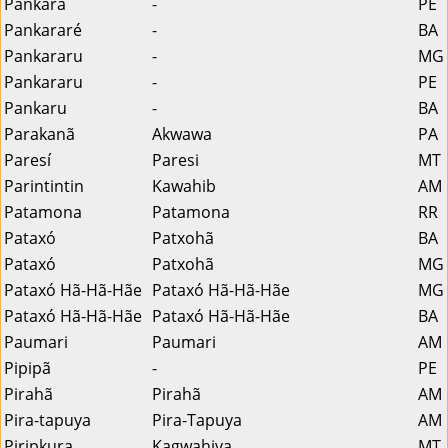
Pankará
-
PE
Pankararé
-
BA
Pankararu
-
MG
Pankararu
-
PE
Pankaru
-
BA
Parakanã
Akwawa
PA
Paresí
Paresi
MT
Parintintin
Kawahib
AM
Patamona
Patamona
RR
Pataxó
Patxohã
BA
Pataxó
Patxohã
MG
Pataxó Hã-Hã-Hãe
Pataxó Hã-Hã-Hãe
MG
Pataxó Hã-Hã-Hãe
Pataxó Hã-Hã-Hãe
BA
Paumari
Paumari
AM
Pipipã
-
PE
Pirahã
Pirahã
AM
Pira-tapuya
Pira-Tapuya
AM
Piripkura
Kagwahiva
MT