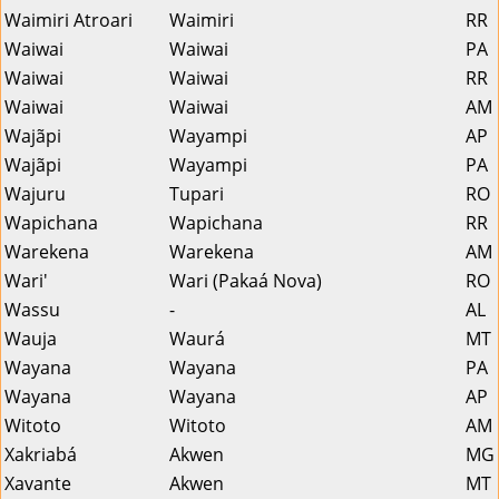
Waimiri Atroari
Waimiri
RR
Waiwai
Waiwai
PA
Waiwai
Waiwai
RR
Waiwai
Waiwai
AM
Wajãpi
Wayampi
AP
Wajãpi
Wayampi
PA
Wajuru
Tupari
RO
Wapichana
Wapichana
RR
Warekena
Warekena
AM
Wari'
Wari (Pakaá Nova)
RO
Wassu
-
AL
Wauja
Waurá
MT
Wayana
Wayana
PA
Wayana
Wayana
AP
Witoto
Witoto
AM
Xakriabá
Akwen
MG
Xavante
Akwen
MT