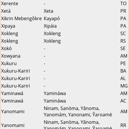
Xerente
-
TO
Xetá
Xeta
PR
Xikrin Mebengôkre
Kayapó
PA
Xipaya
Xipáia
PA
Xokleng
Xokleng
SC
Xokleng
Xokleng
RS
Xokó
-
SE
Xowyana
-
AM
Xukuru
-
PE
Xukuru-Kariri
-
BA
Xukuru-Kariri
-
AL
Xukuru-Kariri
-
MG
Yaminawá
Yamináwa
AM
Yaminawá
Yamináwa
AC
Ninam, Sanöma, Yãnoma,
Yanomami
AM
Yanomám, Yanonami, Ỹaroamë
Ninam, Sanöma, Yãnoma,
Yanomami
RR
Yanomám, Yanonami, Ỹaroamë