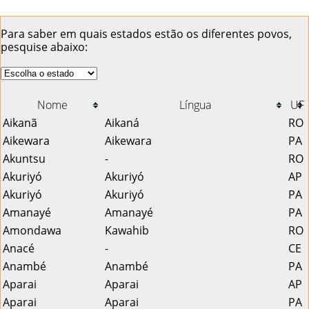
Para saber em quais estados estão os diferentes povos,
pesquise abaixo:
Nome
Língua
UF
Aikanã
Aikaná
RO
Aikewara
Aikewara
PA
Akuntsu
-
RO
Akuriyó
Akuriyó
AP
Akuriyó
Akuriyó
PA
Amanayé
Amanayé
PA
Amondawa
Kawahib
RO
Anacé
-
CE
Anambé
Anambé
PA
Aparai
Aparai
AP
Aparai
Aparai
PA