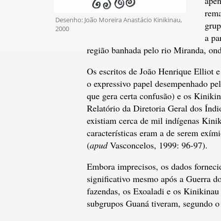
apen
rema
Desenho: João Moreira Anastácio Kinikinau,
grup
2000
a pa
região banhada pelo rio Miranda, ond
Os escritos de João Henrique Elliot 
o expressivo papel desempenhado pe
que gera certa confusão) e os Kinik
Relatório da Diretoria Geral dos Índ
existiam cerca de mil indígenas Kini
características eram a de serem exími
(
apud
Vasconcelos, 1999: 96-97).
Embora imprecisos, os dados forneci
significativo mesmo após a Guerra d
fazendas, os Exoaladi e os Kinikinau
subgrupos Guaná tiveram, segundo o 