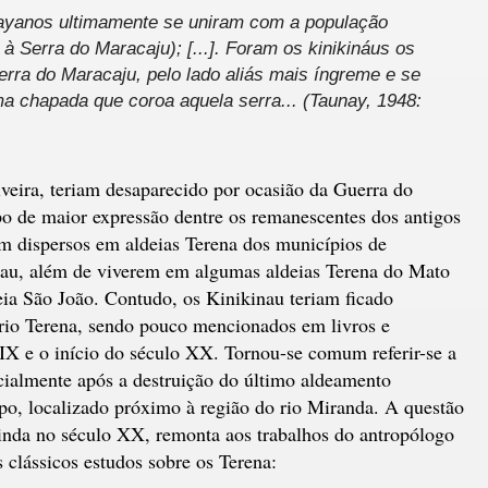
e layanos ultimamente se uniram com a população
 à Serra do Maracaju); [...]. Foram os kinikináus os
erra do Maracaju, pelo lado aliás mais íngreme e se
a chapada que coroa aquela serra... (Taunay, 1948:
veira, teriam desaparecido por ocasião da Guerra do
 de maior expressão dentre os remanescentes dos antigos
m dispersos em aldeias Terena dos municípios de
nau, além de viverem em algumas aldeias Terena do Mato
ia São João. Contudo, os Kinikinau teriam ficado
rio Terena, sendo pouco mencionados em livros e
IX e o início do século XX. Tornou-se comum referir-se a
ialmente após a destruição do último aldeamento
po, localizado próximo à região do rio Miranda. A questão
inda no século XX, remonta aos trabalhos do antropólogo
 clássicos estudos sobre os Terena: