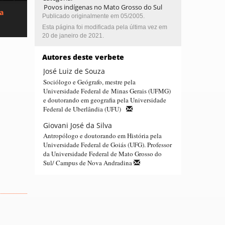
Povos indígenas no Mato Grosso do Sul
ca
Publicado originalmente em 05/2005.
Esta página foi modificada pela última vez em
20 de janeiro de 2021.
Autores deste verbete
José Luiz de Souza
Sociólogo e Geógrafo, mestre pela
Universidade Federal de Minas Gerais (UFMG)
e doutorando em geografia pela Universidade
Federal de Uberlândia (UFU)
Giovani José da Silva
Antropólogo e doutorando em História pela
Universidade Federal de Goiás (UFG). Professor
da Universidade Federal de Mato Grosso do
Sul/ Campus de Nova Andradina