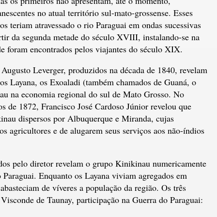
as os primeiros não apresentam, até o momento,
nescentes no atual território sul-mato-grossense. Esses
os teriam atravessado o rio Paraguai em ondas sucessivas
rtir da segunda metade do século XVIII, instalando-se na
e foram encontrados pelos viajantes do século XIX.
e Augusto Leverger, produzidos na década de 1840, revelam
los Layana, os Exoaladi (também chamados de Guaná, o
inau na economia regional do sul de Mato Grosso. No
ios de 1872, Francisco José Cardoso Júnior revelou que
kinau dispersos por Albuquerque e Miranda, cujas
os agricultores e de alugarem seus serviços aos não-índios
dos pelo diretor revelam o grupo Kinikinau numericamente
o Paraguai. Enquanto os Layana viviam agregados em
 abasteciam de víveres a população da região. Os três
Visconde de Taunay, participação na Guerra do Paraguai: