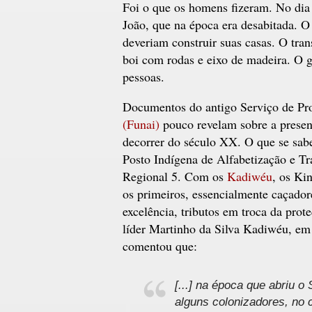
Foi o que os homens fizeram. No dia
João, que na época era desabitada. 
deveriam construir suas casas. O tra
boi com rodas e eixo de madeira. O 
pessoas.
Documentos do antigo Serviço de Pro
(Funai)
pouco revelam sobre a prese
decorrer do século XX. O que se sabe
Posto Indígena de Alfabetização e T
Regional 5. Com os
Kadiwéu
, os Ki
os primeiros, essencialmente caçadore
excelência, tributos em troca da prot
líder Martinho da Silva Kadiwéu, em
comentou que:
[...] na época que abriu o
alguns colonizadores, no