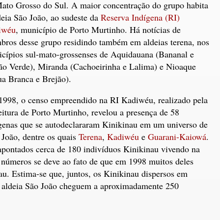
ato Grosso do Sul. A maior concentração do grupo habita
deia São João, ao sudeste da
Reserva Indígena (RI)
iwéu
, município de Porto Murtinho. Há notícias de
ros desse grupo residindo também em aldeias terena, nos
cípios sul-mato-grossenses de Aquidauana (Bananal e
o Verde), Miranda (Cachoeirinha e Lalima) e Nioaque
a Branca e Brejão).
998, o censo empreendido na RI Kadiwéu, realizado pela
eitura de Porto Murtinho, revelou a presença de 58
genas que se autodeclararam Kinikinau em um universo de
 João, dentre os quais
Terena
,
Kadiwéu
e
Guarani-Kaiowá
.
pontados cerca de 180 indivíduos Kinikinau vivendo na
s números se deve ao fato de que em 1998 muitos deles
u. Estima-se que, juntos, os Kinikinau dispersos em
na aldeia São João cheguem a aproximadamente 250