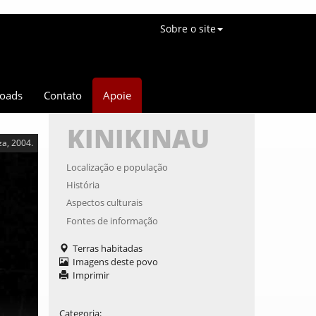
Sobre o site
oads
Contato
Apoie
KINIKINAU
za, 2004.
Localização e população
História
Aspectos culturais
Fontes de informação
Terras habitadas
Imagens deste povo
Imprimir
Categoria
: