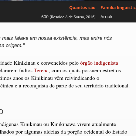
Quantos são
Família linguísti
600
Aruak
(Rosaldo A.de Sousa, 2016)
mais falava em nossa existência, mas entre nós
a origem."
idade Kinikinau e convencidos pelo
órgão indigenista
clararem índios
Terena
, com os quais possuem estreitos
últimos anos os Kinikinau vêm reivindicando o
nica e a reconquista de parte de seu território tradicional.
o
ndígenas Kinikinau ou Kinikinawa vivem atualmente
lhados por algumas aldeias da porção ocidental do Estado