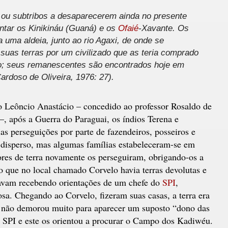
 ou subtribos a desaparecerem ainda no presente
ntar os Kinikináu (Guaná) e os
Ofaié
-Xavante. Os
 uma aldeia, junto ao rio Agaxi, de onde se
suas terras por um civilizado que as teria comprado
o; seus remanescentes são encontrados hoje em
ardoso de Oliveira, 1976: 27).
 Leôncio Anastácio – concedido ao professor Rosaldo de
, após a Guerra do Paraguai, os índios Terena e
ias perseguições por parte de fazendeiros, posseiros e
 disperso, mas algumas famílias estabeleceram-se em
res de terra novamente os perseguiram, obrigando-os a
o que no local chamado Corvelo havia terras devolutas e
stavam recebendo orientações de um chefe do
SPI
,
a. Chegando ao Corvelo, fizeram suas casas, a terra era
 não demorou muito para aparecer um suposto “dono das
o SPI e este os orientou a procurar o Campo dos Kadiwéu.