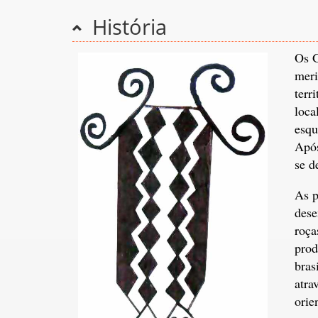
História
Os G
meri
terr
loca
esqu
Após
se d
As p
dese
roça
prod
bras
atra
orie