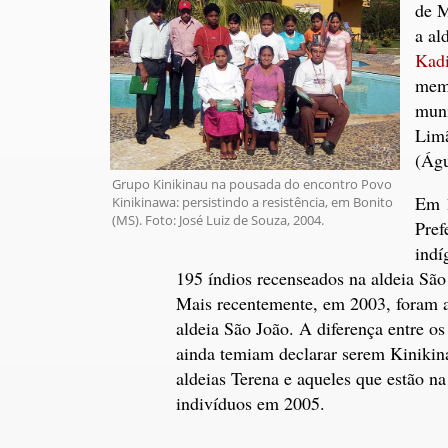
de M
a al
Kad
memb
muni
Limã
(Águ
Grupo Kinikinau na pousada do encontro Povo
Em 1
Kinikinawa: persistindo a resistência, em Bonito
(MS). Foto: José Luiz de Souza, 2004.
Pref
indí
195 índios recenseados na aldeia São
Mais recentemente, em 2003, foram a
aldeia São João. A diferença entre o
ainda temiam declarar serem Kinikina
aldeias Terena e aqueles que estão 
indivíduos em 2005.