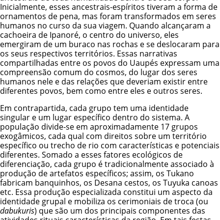
Inicialmente, esses ancestrais-espíritos tiveram a forma de
ornamentos de pena, mas foram transformados em seres
humanos no curso da sua viagem. Quando alcançaram a
cachoeira de Ipanoré, o centro do universo, eles
emergiram de um buraco nas rochas e se deslocaram para
os seus respectivos territórios. Essas narrativas
compartilhadas entre os povos do Uaupés expressam uma
compreensão comum do cosmos, do lugar dos seres
humanos nele e das relações que deveriam existir entre
diferentes povos, bem como entre eles e outros seres.
Em contrapartida, cada grupo tem uma identidade
singular e um lugar específico dentro do sistema. A
população divide-se em aproximadamente 17 grupos
exogâmicos, cada qual com direitos sobre um território
específico ou trecho de rio com características e potenciais
diferentes. Somado a esses fatores ecológicos de
diferenciação, cada grupo é tradicionalmente associado à
produção de artefatos específicos; assim, os Tukano
fabricam banquinhos, os Desana cestos, os Tuyuka canoas
etc. Essa produção especializada constitui um aspecto da
identidade grupal e mobiliza os cerimoniais de troca (ou
dabukuris
) que são um dos principais componentes das
atividades rituais características da região. Em tais festas,