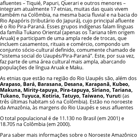
afluentes – Tiquié, Papuri, Querari e outros menores –
integram atualmente 17 etnias, muitas das quais vivem
também na Colômbia, na mesma bacia fluvial e na bacia do
Rio Apapóris (tributário do Japurá), cujo principal afluente
é o Rio Pira-Paraná. Esses grupos indígenas falam línguas
da família Tukano Oriental (apenas os
Tariana
têm origem
Aruak) e participam de uma ampla rede de trocas, que
incluem casamentos, rituais e comércio, compondo um
conjunto sócio-cultural definido, comumente chamado de
“sistema social do Uaupés/Pira-Paraná”. Este, por sua vez,
faz parte de uma área cultural mais ampla, abarcando
populações de língua Aruak e
Maku
.
As etnias que estão na região do Rio Uaupés são, além dos
Arapaso
,
Bará
,
Barasana
,
Desana
,
Karapanã
,
Kubeo
,
Makuna
,
Mirity-tapuya
,
Pira-tapuya
,
Siriano
, Tariana,
Tukano, Tuyuca,
Kotiria
, Tatuyo, Taiwano, Yurut
i (as
três últimas habitam só na Colômbia). Estão no noroeste
da Amazônia, às margens do Rio Uaupés e seus afluentes
O total populacional é de 11.130 no Brasil (em 2001) e
18.705 na Colômbia (em 2000).
Para saber mais informações sobre o Noroeste Amazônico