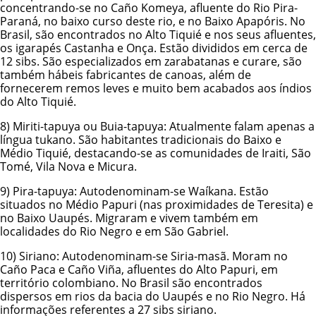
concentrando-se no Caño Komeya, afluente do Rio Pira-
Paraná, no baixo curso deste rio, e no Baixo Apapóris. No
Brasil, são encontrados no Alto Tiquié e nos seus afluentes,
os igarapés Castanha e Onça. Estão divididos em cerca de
12 sibs. São especializados em zarabatanas e curare, são
também hábeis fabricantes de canoas, além de
fornecerem remos leves e muito bem acabados aos índios
do Alto Tiquié.
8)
Miriti-tapuya ou Buia-tapuya
: Atualmente falam apenas a
língua tukano. São habitantes tradicionais do Baixo e
Médio Tiquié, destacando-se as comunidades de Iraiti, São
Tomé, Vila Nova e Micura.
9)
Pira-tapuya
: Autodenominam-se Waíkana. Estão
situados no Médio Papuri (nas proximidades de Teresita) e
no Baixo Uaupés. Migraram e vivem também em
localidades do Rio Negro e em São Gabriel.
10)
Siriano
: Autodenominam-se Siria-masã. Moram no
Caño Paca e Caño Viña, afluentes do Alto Papuri, em
território colombiano. No Brasil são encontrados
dispersos em rios da bacia do Uaupés e no Rio Negro. Há
informações referentes a 27 sibs siriano.