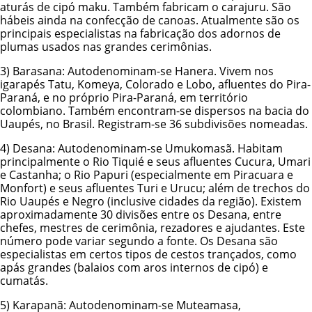
aturás de cipó maku. Também fabricam o carajuru. São
hábeis ainda na confecção de canoas. Atualmente são os
principais especialistas na fabricação dos adornos de
plumas usados nas grandes cerimônias.
3)
Barasana
: Autodenominam-se Hanera. Vivem nos
igarapés Tatu, Komeya, Colorado e Lobo, afluentes do Pira-
Paraná, e no próprio Pira-Paraná, em território
colombiano. Também encontram-se dispersos na bacia do
Uaupés, no Brasil. Registram-se 36 subdivisões nomeadas.
4)
Desana
: Autodenominam-se Umukomasã. Habitam
principalmente o Rio Tiquié e seus afluentes Cucura, Umari
e Castanha; o Rio Papuri (especialmente em Piracuara e
Monfort) e seus afluentes Turi e Urucu; além de trechos do
Rio Uaupés e Negro (inclusive cidades da região). Existem
aproximadamente 30 divisões entre os Desana, entre
chefes, mestres de cerimônia, rezadores e ajudantes. Este
número pode variar segundo a fonte. Os Desana são
especialistas em certos tipos de cestos trançados, como
apás grandes (balaios com aros internos de cipó) e
cumatás.
5)
Karapanã
: Autodenominam-se Muteamasa,