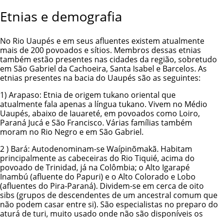
Etnias e demografia
No Rio Uaupés e em seus afluentes existem atualmente
mais de 200 povoados e sítios. Membros dessas etnias
também estão presentes nas cidades da região, sobretudo
em São Gabriel da Cachoeira, Santa Isabel e Barcelos. As
etnias presentes na bacia do Uaupés são as seguintes:
1)
Arapaso
: Etnia de origem tukano oriental que
atualmente fala apenas a língua tukano. Vivem no Médio
Uaupés, abaixo de Iauareté, em povoados como Loiro,
Paraná Jucá e São Francisco. Várias famílias também
moram no Rio Negro e em São Gabriel.
2 )
Bará
: Autodenominam-se Waípinõmakã. Habitam
principalmente as cabeceiras do Rio Tiquié, acima do
povoado de Trinidad, já na Colômbia; o Alto Igarapé
Inambú (afluente do Papuri) e o Alto Colorado e Lobo
(afluentes do Pira-Paraná). Dividem-se em cerca de oito
sibs (grupos de descendentes de um ancestral comum que
não podem casar entre si). São especialistas no preparo do
aturá de turi, muito usado onde não são disponíveis os