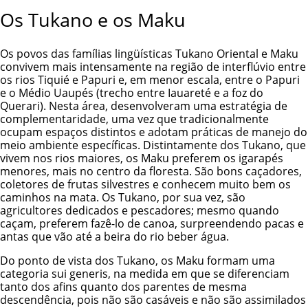
Os Tukano e os Maku
Os povos das famílias lingüísticas Tukano Oriental e Maku
convivem mais intensamente na região de interflúvio entre
os rios Tiquié e Papuri e, em menor escala, entre o Papuri
e o Médio Uaupés (trecho entre Iauareté e a foz do
Querari). Nesta área, desenvolveram uma estratégia de
complementaridade, uma vez que tradicionalmente
ocupam espaços distintos e adotam práticas de manejo do
meio ambiente específicas. Distintamente dos Tukano, que
vivem nos rios maiores, os Maku preferem os igarapés
menores, mais no centro da floresta. São bons caçadores,
coletores de frutas silvestres e conhecem muito bem os
caminhos na mata. Os Tukano, por sua vez, são
agricultores dedicados e pescadores; mesmo quando
caçam, preferem fazê-lo de canoa, surpreendendo pacas e
antas que vão até a beira do rio beber água.
Do ponto de vista dos Tukano, os Maku formam uma
categoria sui generis, na medida em que se diferenciam
tanto dos afins quanto dos parentes de mesma
descendência, pois não são casáveis e não são assimilados