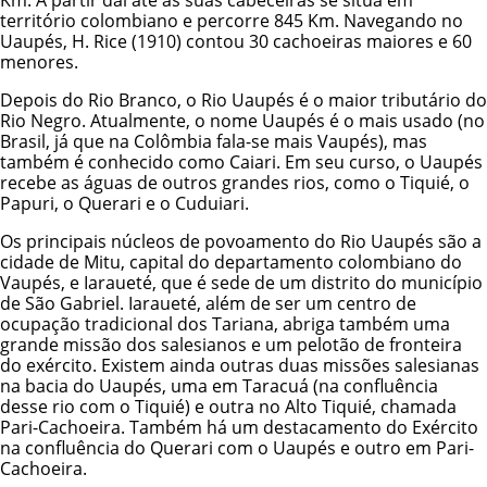
território colombiano e percorre 845 Km. Navegando no
Uaupés, H. Rice (1910) contou 30 cachoeiras maiores e 60
menores.
Depois do Rio Branco, o Rio Uaupés é o maior tributário do
Rio Negro. Atualmente, o nome Uaupés é o mais usado (no
Brasil, já que na Colômbia fala-se mais Vaupés), mas
também é conhecido como Caiari. Em seu curso, o Uaupés
recebe as águas de outros grandes rios, como o Tiquié, o
Papuri, o Querari e o Cuduiari.
Os principais núcleos de povoamento do Rio Uaupés são a
cidade de Mitu, capital do departamento colombiano do
Vaupés, e Iaraueté, que é sede de um distrito do município
de São Gabriel. Iaraueté, além de ser um centro de
ocupação tradicional dos Tariana, abriga também uma
grande missão dos salesianos e um pelotão de fronteira
do exército. Existem ainda outras duas missões salesianas
na bacia do Uaupés, uma em Taracuá (na confluência
desse rio com o Tiquié) e outra no Alto Tiquié, chamada
Pari-Cachoeira. Também há um destacamento do Exército
na confluência do Querari com o Uaupés e outro em Pari-
Cachoeira.