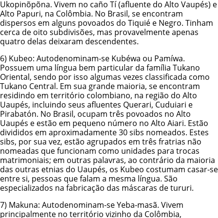
Ukopinõpõna. Vivem no caño Tí (afluente do Alto Vaupés) e
Alto Papuri, na Colômbia. No Brasil, se encontram
dispersos em alguns povoados do Tiquié e Negro. Tinham
cerca de oito subdivisões, mas provavelmente apenas
quatro delas deixaram descendentes.
6)
Kubeo
: Autodenominam-se Kubéwa ou Pamíwa.
Possuem uma língua bem particular da família Tukano
Oriental, sendo por isso algumas vezes classificada como
Tukano Central. Em sua grande maioria, se encontram
residindo em território colombiano, na região do Alto
Uaupés, incluindo seus afluentes Querari, Cuduiari e
Pirabatón. No Brasil, ocupam três povoados no Alto
Uaupés e estão em pequeno número no Alto Aiari. Estão
divididos em aproximadamente 30 sibs nomeados. Estes
sibs, por sua vez, estão agrupados em três fratrias não
nomeadas que funcionam como unidades para trocas
matrimoniais; em outras palavras, ao contrário da maioria
das outras etnias do Uaupés, os Kubeo costumam casar-se
entre si, pessoas que falam a mesma língua. São
especializados na fabricação das máscaras de tururi.
7)
Makuna
: Autodenominam-se Yeba-masã. Vivem
principalmente no território vizinho da Colômbia,