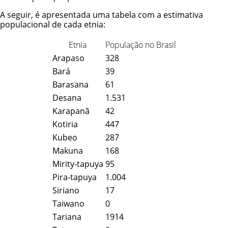
A seguir, é apresentada uma tabela com a estimativa
populacional de cada etnia:
Etnia
População no Brasil
Arapaso
328
Bará
39
Barasana
61
Desana
1.531
Karapanã
42
Kotiria
447
Kubeo
287
Makuna
168
Mirity-tapuya
95
Pira-tapuya
1.004
Siriano
17
Taiwano
0
Tariana
1914