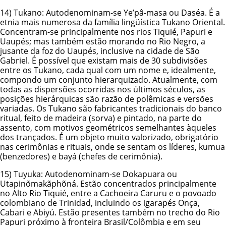
14)
Tukano
: Autodenominam-se Ye’pâ-masa ou Daséa. É a
etnia mais numerosa da família lingüística Tukano Oriental.
Concentram-se principalmente nos rios Tiquié, Papuri e
Uaupés; mas também estão morando no Rio Negro, a
jusante da foz do Uaupés, inclusive na cidade de São
Gabriel. É possível que existam mais de 30 subdivisões
entre os Tukano, cada qual com um nome e, idealmente,
compondo um conjunto hierarquizado. Atualmente, com
todas as dispersões ocorridas nos últimos séculos, as
posições hierárquicas são razão de polêmicas e versões
variadas. Os Tukano são fabricantes tradicionais do banco
ritual, feito de madeira (sorva) e pintado, na parte do
assento, com motivos geométricos semelhantes àqueles
dos trançados. É um objeto muito valorizado, obrigatório
nas cerimônias e rituais, onde se sentam os líderes, kumua
(benzedores) e bayá (chefes de cerimônia).
15)
Tuyuka
: Autodenominam-se Dokapuara ou
Utapinõmakãphõná. Estão concentrados principalmente
no Alto Rio Tiquié, entre a Cachoeira Caruru e o povoado
colombiano de Trinidad, incluindo os igarapés Onça,
Cabari e Abiyú. Estão presentes também no trecho do Rio
Papuri próximo à fronteira Brasil/Colômbia e em seu