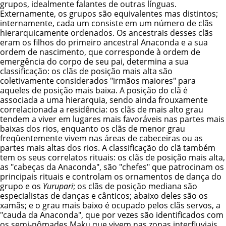
grupos, idealmente falantes de outras línguas.
Externamente, os grupos são equivalentes mas distintos;
internamente, cada um consiste em um número de clãs
hierarquicamente ordenados. Os ancestrais desses clãs
eram os filhos do primeiro ancestral Anaconda e a sua
ordem de nascimento, que corresponde à ordem de
emergência do corpo de seu pai, determina a sua
classificação: os clãs de posição mais alta são
coletivamente considerados "irmãos maiores" para
aqueles de posição mais baixa. A posição do clã é
associada a uma hierarquia, sendo ainda frouxamente
correlacionada a residência: os clãs de mais alto grau
tendem a viver em lugares mais favoráveis nas partes mais
baixas dos rios, enquanto os clãs de menor grau
freqüentemente vivem nas áreas de cabeceiras ou as
partes mais altas dos rios. A classificação do clã também
tem os seus correlatos rituais: os clãs de posição mais alta,
as "cabeças da Anaconda", são "chefes" que patrocinam os
principais rituais e controlam os ornamentos de dança do
grupo e os
Yurupari
; os clãs de posição mediana são
especialistas de danças e cânticos; abaixo deles são os
xamãs; e o grau mais baixo é ocupado pelos clãs servos, a
"cauda da Anaconda", que por vezes são identificados com
os semi-nômades Maku que vivem nas zonas interfluviais.