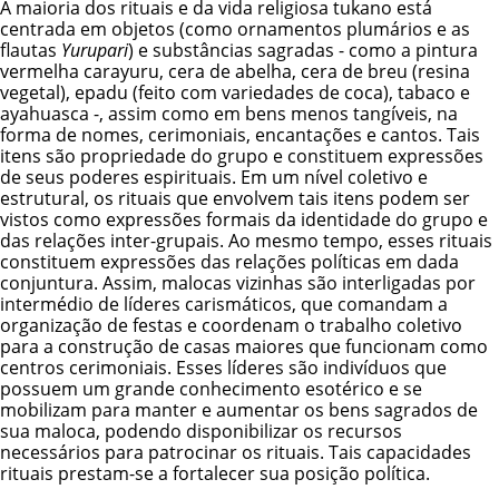
A maioria dos rituais e da vida religiosa tukano está
centrada em objetos (como ornamentos plumários e as
flautas
Yurupari
) e substâncias sagradas - como a pintura
vermelha carayuru, cera de abelha, cera de breu (resina
vegetal), epadu (feito com variedades de coca), tabaco e
ayahuasca -, assim como em bens menos tangíveis, na
forma de nomes, cerimoniais, encantações e cantos. Tais
itens são propriedade do grupo e constituem expressões
de seus poderes espirituais. Em um nível coletivo e
estrutural, os rituais que envolvem tais itens podem ser
vistos como expressões formais da identidade do grupo e
das relações inter-grupais. Ao mesmo tempo, esses rituais
constituem expressões das relações políticas em dada
conjuntura. Assim, malocas vizinhas são interligadas por
intermédio de líderes carismáticos, que comandam a
organização de festas e coordenam o trabalho coletivo
para a construção de casas maiores que funcionam como
centros cerimoniais. Esses líderes são indivíduos que
possuem um grande conhecimento esotérico e se
mobilizam para manter e aumentar os bens sagrados de
sua maloca, podendo disponibilizar os recursos
necessários para patrocinar os rituais. Tais capacidades
rituais prestam-se a fortalecer sua posição política.