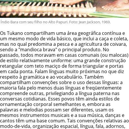
Índio Bara com seu filho no Alto Papuri. Foto: Jean Jackson, 1969.
Os Tukano compartilham uma área geográfica contínua e
um mesmo modo de vida básico, que inclui a caça e coleta,
mas no qual predomina a pesca e a agricultura de coivara,
sendo a "mandioca brava" o principal produto. No
passado, todos moravam em casas comunais (ou malocas)
de estilo relativamente uniforme: uma grande construção
retangular com teto maciço de forma triangular e portas
em cada ponta. Falam línguas muito próximas no que diz
respeito à gramática e ao vocabulário. Também
compartilham convenções sobre o uso dessas línguas: a
maioria fala pelo menos duas línguas e freqüentemente
compreende outras, privilegiando a língua paterna nas
conversas cotidianas. Esses povos têm ainda estilos de
ornamentação corporal semelhantes e, embora as
palavras e melodias possam ser diferentes, usam os
mesmos instrumentos musicais e a sua música, danças e
cantos têm uma base comum. Tais convenções relativas ao
modo-de-vida, organização espacial, língua, fala, adornos,