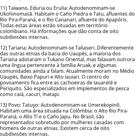
11) Taiwano, Eduria ou Erulia: Autodenominam-se
Ukohinomasã. Habitam o Caño Piedra e Tatu, afluentes do
Rio Pira-Paraná, e o Rio Cananari, afluente do Apapóris.
Todas estas áreas estão situadas em território
colombiano. Há informações que dão conta de oito
subdivisões internas.
12)
Tariana
: Autodenominam-se Taliaseri. Diferentemente
das outras etnias da bacia do Uaupés, a maioria dos
Tariana adotaram o Tukano Oriental, mas falavam outrora
uma língua pertencente à família Aruak, e algumas
comunidades ainda a falam. Atualmente moram no Médio
Uaupés, Baixo Papuri e Alto Iauiari. O centro do
povoamento fica entre as cachoeiras de Iauareté e
Periquito. São especializados em implementos de pesca
como caiá, cacuri, matapi.
13)
Povo: Tatuyo
: Autodenominam-se Umerekopinõ.
Habitam uma área situada na Colômbia: o Alto Rio Pira-
Paraná, o Alto Tí e o Caño Japu. No Brasil, são
representados sobretudo por mulheres casadas com
homens de outras etnias. Existem cerca de oito
subdivisões internas.