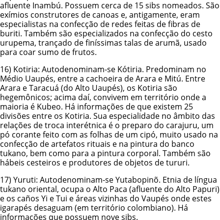
afluente Inambú. Possuem cerca de 15 sibs nomeados. São
exímios construtores de canoas e, antigamente, eram
especialistas na confecção de redes feitas de fibras de
buriti. Também são especializados na confecção do cesto
urupema, trançado de finíssimas talas de arumã, usado
para coar sumo de frutos.
16)
Kotiria
: Autodenominam-se Kótiria. Predominam no
Médio Uaupés, entre a cachoeira de Arara e Mitú. Entre
Arara e Taracuá (do Alto Uaupés), os Kotiria são
hegemônicos; acima daí, convivem em território onde a
maioria é Kubeo. Há informações de que existem 25
divisões entre os Kotiria. Sua especialidade no âmbito das
relações de troca interétnica é o preparo do carajuru, um
pó corante feito com as folhas de um cipó, muito usado na
confecção de artefatos rituais e na pintura do banco
tukano, bem como para a pintura corporal. Também são
hábeis cesteiros e produtores de objetos de tururi.
17)
Yuruti
: Autodenominam-se Yutabopinõ. Etnia de língua
tukano oriental, ocupa o Alto Paca (afluente do Alto Papuri)
e os caños Yi e Tui e áreas vizinhas do Vaupés onde estes
igarapés desaguam (em território colombiano). Há
informações que possuem nove sibs.