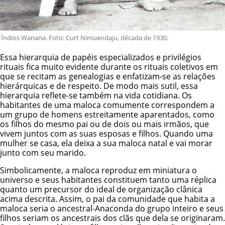
Índios Wanana. Foto: Curt Nimuendaju, década de 1930.
Essa hierarquia de papéis especializados e privilégios
rituais fica muito evidente durante os rituais coletivos em
que se recitam as genealogias e enfatizam-se as relações
hierárquicas e de respeito. De modo mais sutil, essa
hierarquia reflete-se também na vida cotidiana. Os
habitantes de uma maloca comumente correspondem a
um grupo de homens estreitamente aparentados, como
os filhos do mesmo pai ou de dois ou mais irmãos, que
vivem juntos com as suas esposas e filhos. Quando uma
mulher se casa, ela deixa a sua maloca natal e vai morar
junto com seu marido.
Simbolicamente, a maloca reproduz em miniatura o
universo e seus habitantes constituem tanto uma réplica
quanto um precursor do ideal de organização clânica
acima descrita. Assim, o pai da comunidade que habita a
maloca seria o ancestral-Anaconda do grupo inteiro e seus
filhos seriam os ancestrais dos clãs que dela se originaram.