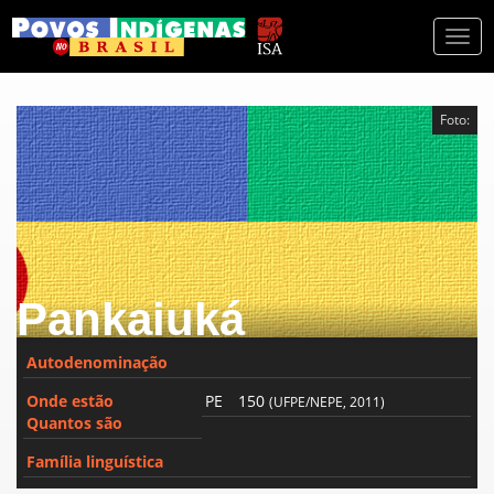
Togg
navi
Foto:
Pankaiuká
Autodenominação
Onde estão
PE
150
(UFPE/NEPE, 2011)
Quantos são
Família linguística