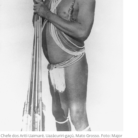
Chefe dos Arití-Uaimaré, Uazácuriri-gaçú, Mato Grosso. Foto: Major