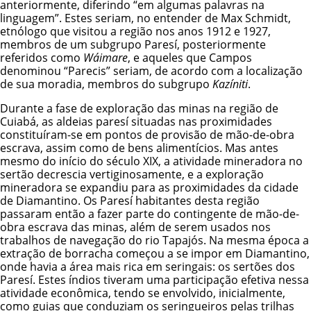
anteriormente, diferindo “em algumas palavras na
linguagem”. Estes seriam, no entender de Max Schmidt,
etnólogo que visitou a região nos anos 1912 e 1927,
membros de um subgrupo Paresí, posteriormente
referidos como
Wáimare
, e aqueles que Campos
denominou “Parecis” seriam, de acordo com a localização
de sua moradia, membros do subgrupo
Kazíniti
.
Durante a fase de exploração das minas na região de
Cuiabá, as aldeias paresí situadas nas proximidades
constituíram-se em pontos de provisão de mão-de-obra
escrava, assim como de bens alimentícios. Mas antes
mesmo do início do século XIX, a atividade mineradora no
sertão decrescia vertiginosamente, e a exploração
mineradora se expandiu para as proximidades da cidade
de Diamantino. Os Paresí habitantes desta região
passaram então a fazer parte do contingente de mão-de-
obra escrava das minas, além de serem usados nos
trabalhos de navegação do rio Tapajós. Na mesma época a
extração de borracha começou a se impor em Diamantino,
onde havia a área mais rica em seringais: os sertões dos
Paresí. Estes índios tiveram uma participação efetiva nessa
atividade econômica, tendo se envolvido, inicialmente,
como guias que conduziam os seringueiros pelas trilhas