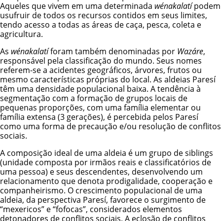
Aqueles que vivem em uma determinada
wénakalatí
podem
usufruir de todos os recursos contidos em seus limites,
tendo acesso a todas as áreas de caça, pesca, coleta e
agricultura.
As
wénakalatí
foram também denominadas por
Wazáre
,
responsável pela classificação do mundo. Seus nomes
referem-se a acidentes geográficos, árvores, frutos ou
mesmo características próprias do local. As aldeias Paresí
têm uma densidade populacional baixa. A tendência à
segmentação com a formação de grupos locais de
pequenas proporções, com uma família elementar ou
família extensa (3 gerações), é percebida pelos Paresí
como uma forma de precaução e/ou resolução de conflitos
sociais.
A composição ideal de uma aldeia é um grupo de siblings
(unidade composta por irmãos reais e classificatórios de
uma pessoa) e seus descendentes, desenvolvendo um
relacionamento que denota prodigalidade, cooperação e
companheirismo. O crescimento populacional de uma
aldeia, da perspectiva Paresí, favorece o surgimento de
“mexericos” e “fofocas”, considerados elementos
detonadores de conflitos sociais. A eclosão de conflitos