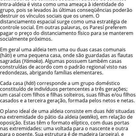
intra-aldeia é vista como uma ameaça à identidade do
grupo, pois se levados às últimas conseqüências poderão
destruir os vínculos sociais que os unem. O
distanciamento espacial surge como uma estratégia de
controle social. Em outras palavras, os Paresí preferem
pagar o preço do distanciamento físico para se manterem
socialmente próximos.
Em geral uma aldeia tem uma ou duas casas comunais
(háti) e uma pequena casa, onde são guardadas as flautas
sagradas (
Yámaka
). Algumas possuem também casas
construídas de acordo com o padrão regional visto nas
redondezas, abrigando famílias elementares.
Cada casa (
háti
) corresponde a um grupo doméstico
constituído de indivíduos pertencentes a três gerações;
um casal com filhos e filhas solteiros, suas filhas e/ou filhos
casados e a terceira geração, formada pelos netos e netas.
O plano ideal de uma aldeia consiste em duas
háti
situadas
na extremidade do pátio da aldeia (
watéko
), em relação de
oposição. Estas têm o formato elíptico, com duas portas
nas extremidades: uma voltada para o nascente e outra
para o poente. Sua estrutura é de madeira (aroeira), e