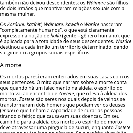
também não deixou descendentes; os
Wáimare
são filhos
de dois irmãos que mantiveram relações sexuais com a
mesma mulher.
Os
Kozárini, Kazíniti, Wáimare, Káwali
e
Warére
nasceram
“completamente humanos”, o que está claramente
expresso na noção de
halíti
(gente – gênero humano), que
é aplicada para a totalidade de seus descendentes.
Wazáre
destinou a cada irmão um território determinado, dando
surgimento a grupos sociais específicos.
A morte
Os mortos paresí eram enterrados em suas casas com os
seus pertences. O mito que narram sobre a morte conta
que quando há um falecimento na aldeia, o espírito do
morto vai ao encontro de
Zoetete
, que o leva à aldeia dos
mortos.
Zoetete
são seres nos quais depois de velhos se
transformaram dois homens que podiam ver os deuses
(
enoré
) e que tinham a capacidade de curar as pessoas
tirando o feitiço que causavam suas doenças. Em seu
caminho para a aldeia dos mortos o espírito do morto
deve atravessar uma pinguela de sucuri, enquanto
Zoetete