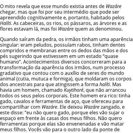
O mito revela que esse mundo existia antes de
Wazáre
chegar, mas que foi por seu intermédio que pode ser
apreendido cognitivamente e, portanto, habitado pelos
Halíti
. As cabeceiras, os rios, os pássaros, as árvores e as
flores estavam lá, mas foi
Wazáre
quem as denominou.
Quando saíram da pedra, os irmãos tinham uma aparência
singular: eram peludos, possuíam rabos, tinham dentes
compridos e membranas entre os dedos das mãos e dos
pés sugerindo que estivessem em um estado “quase
humano”. Acontecimentos diversos concorreram para a
transformação da aparência dos irmãos, num processo
gradativo que contou com o auxílio de seres do mundo
animal (cutia, mutuca e formiga), que moldaram os corpos
dos ancestrais para que atingissem a forma
halíti
. Mas
havia um homem, chamado
Kuytihoré
, que não arrancou
todos os seus pelos corporais. Este homem era rico: tinha
gado, cavalos e ferramentas de aço, que ofereceu para
compartilhar com
Wazáre
. Ele deixou
Wazáre
zangado, e
este disse: “eu não quero gado, porque eles vão sujar o
espaço em frente às casas dos meus filhos. Não quero
ferramentas porque elas são envenenadas e vão matar
meus filhos. Vocês vão para o outro lado da ponte de