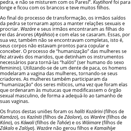
pedra, e não se misturem com os Paresí”.
Kuytihoré
foi para
longe e ficou com os brancos e teve muitos filhos.
Ao final do processo de transformação, os irmãos saídos
da pedra se tornaram aptos a manter relações sexuais e
procriar.
Wazáre
e seus irmãos encontraram as filhas do
rei das árvores (
Atyáhiso
) e com elas se casaram. Essas, por
sua vez, também não se encontravam completas, isto é,
seus corpos não estavam prontos para copular e
conceber. O processo de “humanização” das mulheres se
fez através dos maridos, que detinham os instrumentos
necessários para torná-las “halóti” (ser humano do sexo
feminino). Utilizando-se de um dente de paca, os homens
modelaram a vagina das mulheres, tornando-se seus
criadores. As mulheres também participaram da
“humanização” dos seres míticos, uma vez que foram elas
que ordenaram às mutucas que modificassem o órgão
sexual masculino, de forma a adequá-lo ao tamanho de
suas vaginas.
Os frutos destas uniões foram os
halíti
Kozárini
(filhos de
Kamázo
), os
Kazíniti
(filhos de
Záolore
), os
Warére
(filhos de
Kóno
), os
Káwali
(filhos de
Tahóe
) e os
Wáimare
(filhos de
Zákalo
e
Zalóya
).
Wazáre
não gerou filhos e
Kamaihíye