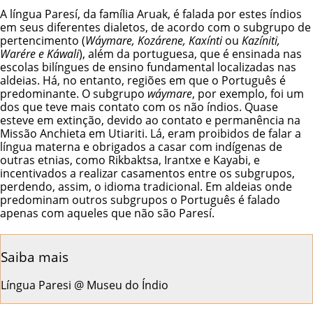
A língua Paresí, da família Aruak, é falada por estes índios
em seus diferentes dialetos, de acordo com o subgrupo de
pertencimento (
Wáymare, Kozárene, Kaxínti
ou
Kazíniti,
Warére e Káwali
), além da portuguesa, que é ensinada nas
escolas bilíngues de ensino fundamental localizadas nas
aldeias. Há, no entanto, regiões em que o Português é
predominante. O subgrupo
wáymare
, por exemplo, foi um
dos que teve mais contato com os não índios. Quase
esteve em extinção, devido ao contato e permanência na
Missão Anchieta em Utiariti. Lá, eram proibidos de falar a
língua materna e obrigados a casar com indígenas de
outras etnias, como
Rikbaktsa
,
Irantxe
e
Kayabi
, e
incentivados a realizar casamentos entre os subgrupos,
perdendo, assim, o idioma tradicional. Em aldeias onde
predominam outros subgrupos o Português é falado
apenas com aqueles que não são Paresí.
Saiba mais
Língua Paresi @ Museu do Índio