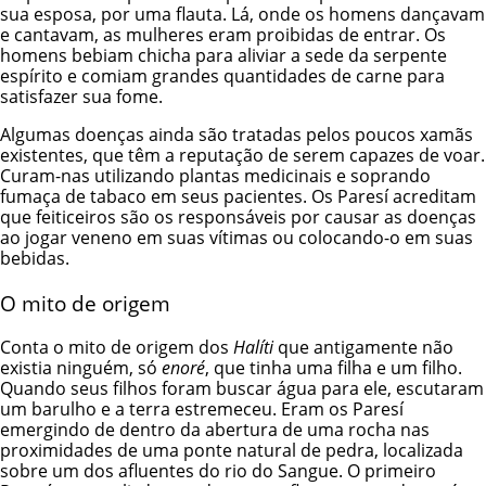
sua esposa, por uma flauta. Lá, onde os homens dançavam
e cantavam, as mulheres eram proibidas de entrar. Os
homens bebiam chicha para aliviar a sede da serpente
espírito e comiam grandes quantidades de carne para
satisfazer sua fome.
Algumas doenças ainda são tratadas pelos poucos xamãs
existentes, que têm a reputação de serem capazes de voar.
Curam-nas utilizando plantas medicinais e soprando
fumaça de tabaco em seus pacientes. Os Paresí acreditam
que feiticeiros são os responsáveis por causar as doenças
ao jogar veneno em suas vítimas ou colocando-o em suas
bebidas.
O mito de origem
Conta o mito de origem dos
Halíti
que antigamente não
existia ninguém, só
enoré
, que tinha uma filha e um filho.
Quando seus filhos foram buscar água para ele, escutaram
um barulho e a terra estremeceu. Eram os Paresí
emergindo de dentro da abertura de uma rocha nas
proximidades de uma ponte natural de pedra, localizada
sobre um dos afluentes do rio do Sangue. O primeiro