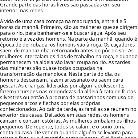
Grande parte das horas livres são passadas em seu
interior, nas redes.
A vida de uma casa começa na madrugada, entre 4 e 5
horas da manhã. Primeiro, são as mulheres que se dirigem
para o rio, para banharem-se e buscar água. Após seu
retorno é a vez dos homens. Na parte da manhã, quando é
época de derrubada, os homens vão à roça. Os caçadores
saem de manhãzinha, retornando antes do pôr do sol. As
mulheres intercalam os dias de trabalho na roça, e quando
permanecem na aldeia vão lavar roupa no rio. As tardes
das mulheres são quase todas ocupadas na
transformação da mandioca. Nesta parte do dia, os
homens descansam, fazem artesanato ou saem para
pescar. As crianças, lideradas por algum adolescente,
fazem incursões nas redondezas da aldeia à cata de frutos
silvestres ou então à procura de passarinhos com uso de
pequenos arcos e flechas por elas próprias
confeccionados. Ao cair da tarde, as famílias se reúnem no
exterior das casas. Deitados em suas redes, os homens
cantam e contam estórias. As mulheres embalam os filhos
pequenos. De repente, todos se calam, e o sono toma
conta da casa. De vez em quando alguém se levanta para