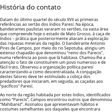
História do contato
Datam do último quartel do século XVII as primeiras
referências ao sertão dos índios Paresí. Na época,
bandeirantes paulistas vararam os sertões, na vasta área
que compreende hoje o estado de Mato Grosso, à caça de
índios – prática que posteriormente aliaram à exploração
das riquezas minerais da região. O bandeirante Antonio
Pires de Campos, por meio do rio Sepotuba, atingiu um
extenso chapadão que denominou “reino dos Parecis”,
numa referência ao povo que lá habitava. Chamou-lhe a
atenção o fato de constituírem um povo numeroso e de
fácil trato. Observou a organização política paresí
caracterizando-a como descentralizada. A conjugação
destes fatores deve ter estimulado a cobiça dos
predadores que iniciaram, em seguida, as caçadas aos
“pacíficos” Paresí.
Ao norte da região habitada por estes índios, identificados
como “Parecis”, Campos encontrou outros que denominou
“Mahibarez”. Assinalou que apresentavam hábitos e
costumes semelhantes aos daqueles que encontrara