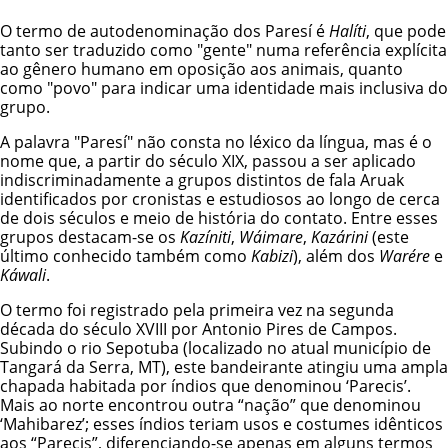
O termo de autodenominação dos Paresí é
Halíti
, que pode
tanto ser traduzido como "gente" numa referência explícita
ao gênero humano em oposição aos animais, quanto
como "povo" para indicar uma identidade mais inclusiva do
grupo.
A palavra "Paresí" não consta no léxico da língua, mas é o
nome que, a partir do século XIX, passou a ser aplicado
indiscriminadamente a grupos distintos de fala Aruak
identificados por cronistas e estudiosos ao longo de cerca
de dois séculos e meio de história do contato. Entre esses
grupos destacam-se os
Kazíniti
,
Wáimare
,
Kazárini
(este
último conhecido também como
Kabizi
), além dos
Warére
e
Káwali
.
O termo foi registrado pela primeira vez na segunda
década do século XVIII por Antonio Pires de Campos.
Subindo o rio Sepotuba (localizado no atual município de
Tangará da Serra, MT), este bandeirante atingiu uma ampla
chapada habitada por índios que denominou ‘Parecis’.
Mais ao norte encontrou outra “nação” que denominou
‘Mahibarez’; esses índios teriam usos e costumes idênticos
aos “Parecis”, diferenciando-se apenas em alguns termos