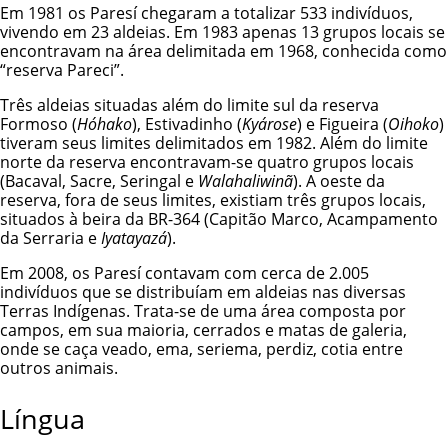
Em 1981 os Paresí chegaram a totalizar 533 indivíduos,
vivendo em 23 aldeias. Em 1983 apenas 13 grupos locais se
encontravam na área delimitada em 1968, conhecida como
“reserva Pareci”.
Três aldeias situadas além do limite sul da reserva
Formoso
(
Hóhako
),
Estivadinho
(
Kyárose
) e
Figueira
(
Oihoko
)
tiveram seus limites delimitados em 1982. Além do limite
norte da reserva encontravam-se quatro grupos locais
(Bacaval, Sacre, Seringal e
Walahaliwinã
). A oeste da
reserva, fora de seus limites, existiam três grupos locais,
situados à beira da BR-364 (Capitão Marco, Acampamento
da Serraria e
Iyatayazá
).
Em 2008, os Paresí contavam com cerca de 2.005
indivíduos que se distribuíam em aldeias nas diversas
Terras Indígenas. Trata-se de uma área composta por
campos, em sua maioria, cerrados e matas de galeria,
onde se caça veado, ema, seriema, perdiz, cotia entre
outros animais.
Língua