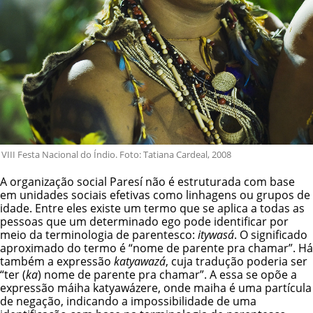
VIII Festa Nacional do Índio. Foto: Tatiana Cardeal, 2008
A organização social Paresí não é estruturada com base
em unidades sociais efetivas como linhagens ou grupos de
idade. Entre eles existe um termo que se aplica a todas as
pessoas que um determinado ego pode identificar por
meio da terminologia de parentesco:
itywasá
. O significado
aproximado do termo é “nome de parente pra chamar”. Há
também a expressão
katyawazá
, cuja tradução poderia ser
“ter (
ka
) nome de parente pra chamar”. A essa se opõe a
expressão máiha katyawázere, onde maiha é uma partícula
de negação, indicando a impossibilidade de uma