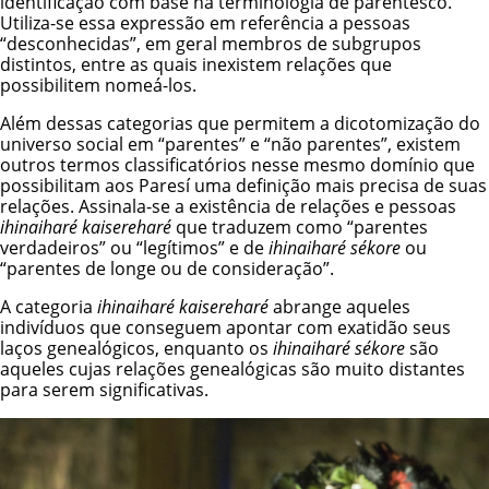
identificação com base na terminologia de parentesco.
Utiliza-se essa expressão em referência a pessoas
“desconhecidas”, em geral membros de subgrupos
distintos, entre as quais inexistem relações que
possibilitem nomeá-los.
Além dessas categorias que permitem a dicotomização do
universo social em “parentes” e “não parentes”, existem
outros termos classificatórios nesse mesmo domínio que
possibilitam aos Paresí uma definição mais precisa de suas
relações. Assinala-se a existência de relações e pessoas
ihinaiharé kaisereharé
que traduzem como “parentes
verdadeiros” ou “legítimos” e de
ihinaiharé sékore
ou
“parentes de longe ou de consideração”.
A categoria
ihinaiharé kaisereharé
abrange aqueles
indivíduos que conseguem apontar com exatidão seus
laços genealógicos, enquanto os
ihinaiharé sékore
são
aqueles cujas relações genealógicas são muito distantes
para serem significativas.