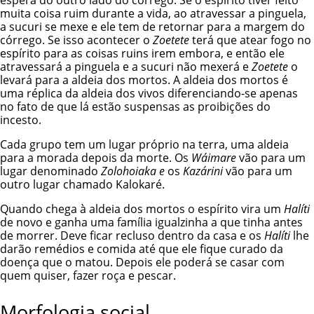
espera do outro lado do córrego. Se o espírito tiver feito
muita coisa ruim durante a vida, ao atravessar a pinguela,
a sucuri se mexe e ele tem de retornar para a margem do
córrego. Se isso acontecer o
Zoetete
terá que atear fogo no
espírito para as coisas ruins irem embora, e então ele
atravessará a pinguela e a sucuri não mexerá e
Zoetete
o
levará para a aldeia dos mortos. A aldeia dos mortos é
uma réplica da aldeia dos vivos diferenciando-se apenas
no fato de que lá estão suspensas as proibições do
incesto.
Cada grupo tem um lugar próprio na terra, uma aldeia
para a morada depois da morte. Os
Wáimare
vão para um
lugar denominado
Zolohoiaka e
os
Kazárini
vão para um
outro lugar chamado Kalokaré.
Quando chega à aldeia dos mortos o espírito vira um
Halíti
de novo e ganha uma família igualzinha a que tinha antes
de morrer. Deve ficar recluso dentro da casa e os
Halíti
lhe
darão remédios e comida até que ele fique curado da
doença que o matou. Depois ele poderá se casar com
quem quiser, fazer roça e pescar.
Morfologia social