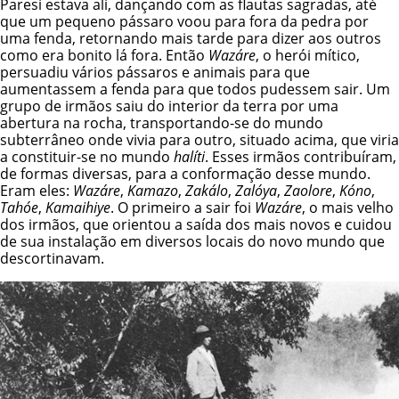
Paresí estava ali, dançando com as flautas sagradas, até
que um pequeno pássaro voou para fora da pedra por
uma fenda, retornando mais tarde para dizer aos outros
como era bonito lá fora. Então
Wazáre
, o herói mítico,
persuadiu vários pássaros e animais para que
aumentassem a fenda para que todos pudessem sair. Um
grupo de irmãos saiu do interior da terra por uma
abertura na rocha, transportando-se do mundo
subterrâneo onde vivia para outro, situado acima, que viria
a constituir-se no mundo
halíti
. Esses irmãos contribuíram,
de formas diversas, para a conformação desse mundo.
Eram eles:
Wazáre
,
Kamazo
,
Zakálo
,
Zalóya
,
Zaolore
,
Kóno
,
Tahóe
,
Kamaihiye
. O primeiro a sair foi
Wazáre
, o mais velho
dos irmãos, que orientou a saída dos mais novos e cuidou
de sua instalação em diversos locais do novo mundo que
descortinavam.