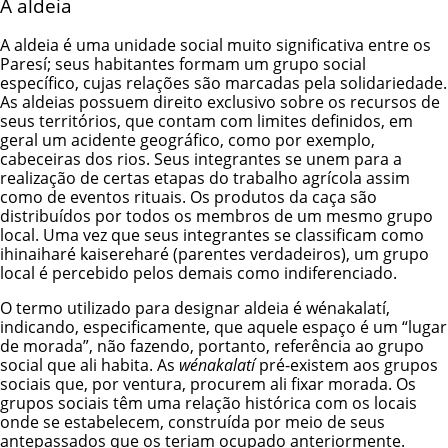
A aldeia
A aldeia é uma unidade social muito significativa entre os
Paresí; seus habitantes formam um grupo social
específico, cujas relações são marcadas pela solidariedade.
As aldeias possuem direito exclusivo sobre os recursos de
seus territórios, que contam com limites definidos, em
geral um acidente geográfico, como por exemplo,
cabeceiras dos rios. Seus integrantes se unem para a
realização de certas etapas do trabalho agrícola assim
como de eventos rituais. Os produtos da caça são
distribuídos por todos os membros de um mesmo grupo
local. Uma vez que seus integrantes se classificam como
ihinaiharé kaisereharé (parentes verdadeiros), um grupo
local é percebido pelos demais como indiferenciado.
O termo utilizado para designar aldeia é wénakalatí,
indicando, especificamente, que aquele espaço é um “lugar
de morada”, não fazendo, portanto, referência ao grupo
social que ali habita. As
wénakalatí
pré-existem aos grupos
sociais que, por ventura, procurem ali fixar morada. Os
grupos sociais têm uma relação histórica com os locais
onde se estabelecem, construída por meio de seus
antepassados que os teriam ocupado anteriormente.