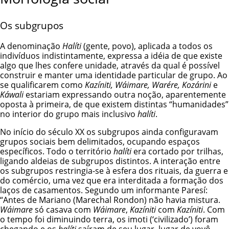
Os subgrupos
A denominação
Halíti
(gente, povo), aplicada a todos os
indivíduos indistintamente, expressa a idéia de que existe
algo que lhes confere unidade, através da qual é possível
construir e manter uma identidade particular de grupo. Ao
se qualificarem como
Kazíniti, Wáimare, Warére, Kozárini
e
Káwali
estariam expressando outra noção, aparentemente
oposta à primeira, de que existem distintas “humanidades”
no interior do grupo mais inclusivo
halíti
.
No início do século XX os subgrupos ainda configuravam
grupos sociais bem delimitados, ocupando espaços
específicos. Todo o território
halíti
era cortado por trilhas,
ligando aldeias de subgrupos distintos. A interação entre
os subgrupos restringia-se à esfera dos rituais, da guerra e
do comércio, uma vez que era interditada a formação dos
laços de casamentos. Segundo um informante Paresí:
“Antes de Mariano (Marechal Rondon) não havia mistura.
Wáimare
só casava com
Wáimare
,
Kazíniti
com
Kazíniti
. Com
o tempo foi diminuindo terra, os imoti (‘civilizado’) foram
chegando e os
halíti
saíram de seu lugar, lugar de vovô.