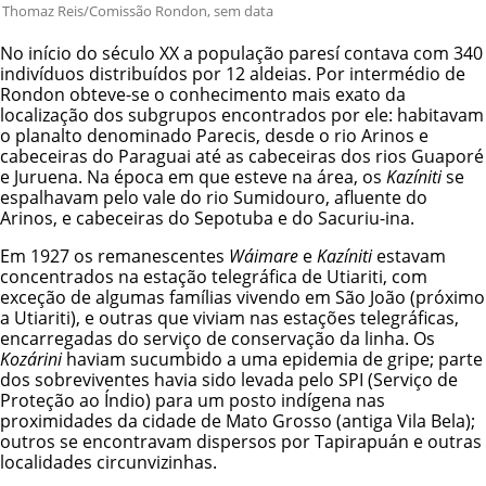
Thomaz Reis/Comissão Rondon, sem data
No início do século XX a população paresí contava com 340
indivíduos distribuídos por 12 aldeias. Por intermédio de
Rondon obteve-se o conhecimento mais exato da
localização dos subgrupos encontrados por ele: habitavam
o planalto denominado Parecis, desde o rio Arinos e
cabeceiras do Paraguai até as cabeceiras dos rios Guaporé
e Juruena. Na época em que esteve na área, os
Kazíniti
se
espalhavam pelo vale do rio Sumidouro, afluente do
Arinos, e cabeceiras do Sepotuba e do Sacuriu-ina.
Em 1927 os remanescentes
Wáimare
e
Kazíniti
estavam
concentrados na estação telegráfica de Utiariti, com
exceção de algumas famílias vivendo em São João (próximo
a Utiariti), e outras que viviam nas estações telegráficas,
encarregadas do serviço de conservação da linha. Os
Kozárini
haviam sucumbido a uma epidemia de gripe; parte
dos sobreviventes havia sido levada pelo
SPI (Serviço de
Proteção ao Índio)
para um posto indígena nas
proximidades da cidade de Mato Grosso (antiga Vila Bela);
outros se encontravam dispersos por Tapirapuán e outras
localidades circunvizinhas.