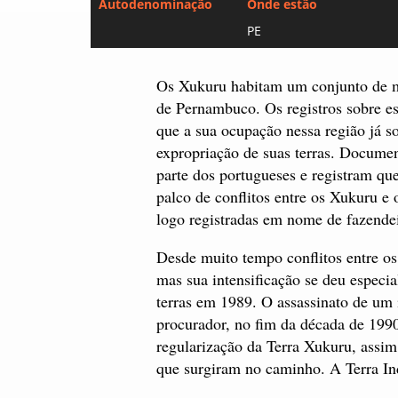
Autodenominação
Onde estão
PE
Os Xukuru habitam um conjunto de m
de Pernambuco. Os registros sobre e
que a sua ocupação nessa região já s
expropriação de suas terras. Document
parte dos portugueses e registram qu
palco de conflitos entre os Xukuru e 
logo registradas em nome de fazend
Desde muito tempo conflitos entre os 
mas sua intensificação se deu especi
terras em 1989. O assassinato de um 
procurador, no fim da década de 1990
regularização da Terra Xukuru, assim
que surgiram no caminho. A Terra I