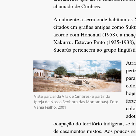
chamado de Cimbres.
Atualmente a serra onde habitam os
citados em grafias antigas como Suk
acordo com Hohental (1958), a menç
Xakurru. Estevão Pinto (1935-1938), a
Sucurús pertencem ao grupo lingüísti
Atra
pert
para
colo
hoje
Vista parcial da Vila de Cimbres (a partir da
fort
Igreja de Nossa Senhora das Montanhas). Foto:
Vânia Fialho, 2001
colo
adot
ocupação do território indígena, se 
de casamentos mistos. Aos poucos se 