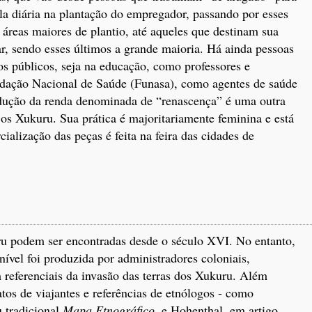
a diária na plantação do empregador, passando por esses
reas maiores de plantio, até aqueles que destinam sua
iar, sendo esses últimos a grande maioria. Há ainda pessoas
os públicos, seja na educação, como professores e
undação Nacional de Saúde (Funasa), como agentes de saúde
odução da renda denominada de “renascença” é uma outra
os Xukuru. Sua prática é majoritariamente feminina e está
ialização das peças é feita na feira das cidades de
uru podem ser encontradas desde o século XVI. No entanto,
ível foi produzida por administradores coloniais,
m referenciais da invasão das terras dos Xukuru. Além
tos de viajantes e referências de etnólogos - como
 tradicional
Mapa Etnográfico
, e Hohenthal, em artigo