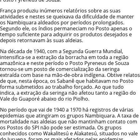
França produziu inúmeros relatórios sobre as suas
atividades e nestes se queixava da dificuldade de manter
os Nambiquara aldeados por períodos prolongados.
Segundo ele, os índios permaneciam no Posto apenas o
tempo suficiente para adquirir os produtos desejados e
depois retornavam às suas aldeias.
Na década de 1940, com a Segunda Guerra Mundial,
intensifica-se a extração da borracha em toda a região
amazônica e neste período o Posto Pyreneus de Souza
tornou-se um posto de comercialização da seringa
extraída com base na mão-de-obra indígena. Obtive relatos
de que, nesta época, os Sabanê que habitavam no Posto
forma submetidos ao trabalho forçado. Ao que tudo
indica, a extração da seringa não afetou tanto a região do
Vale do Guaporé abaixo do rio Piolho.
No período que vai de 1940 a 1970 há registros de várias
epidemias que atingiram os grupos Nambiquara. A taxa de
mortalidade nas aldeias que não mantinham contato com
os Postos do SPI não pode ser estimada. Os grupos
conhecidos como Wakalitesú e Alakatesú, situados no vale
do Juruena, foram os mais afetados pelas epidemias