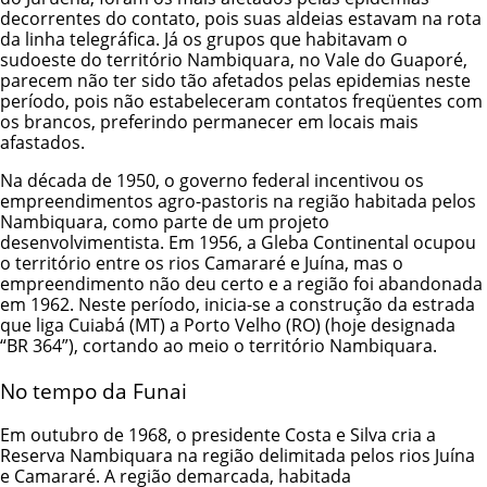
decorrentes do contato, pois suas aldeias estavam na rota
da linha telegráfica. Já os grupos que habitavam o
sudoeste do território Nambiquara, no Vale do Guaporé,
parecem não ter sido tão afetados pelas epidemias neste
período, pois não estabeleceram contatos freqüentes com
os brancos, preferindo permanecer em locais mais
afastados.
Na década de 1950, o governo federal incentivou os
empreendimentos agro-pastoris na região habitada pelos
Nambiquara, como parte de um projeto
desenvolvimentista. Em 1956, a Gleba Continental ocupou
o território entre os rios Camararé e Juína, mas o
empreendimento não deu certo e a região foi abandonada
em 1962. Neste período, inicia-se a construção da estrada
que liga Cuiabá (MT) a Porto Velho (RO) (hoje designada
“BR 364”), cortando ao meio o território Nambiquara.
No tempo da Funai
Em outubro de 1968, o presidente Costa e Silva cria a
Reserva Nambiquara na região delimitada pelos rios Juína
e Camararé. A região demarcada, habitada