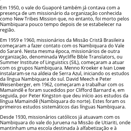
Em 1950, o vale do Guaporé também já contava com a
presença de um missionário da organização conhecida
como New Tribes Mission que, no entanto, foi morto pelos
Nambiquara pouco tempo depois de se estabelecer na
região.
Em 1959 e 1960, missionários da Missão Cristã Brasileira
começaram a fazer contato com os Nambiquara do Vale
do Sararé. Nesta mesma época, missionários de outra
organização, denominada Wycliffe Bible Translators, ou
Summer Institute of Linguistics (SIL), começaram a atuar
com os grupos Nambiquara. Menno Kroeker e Ivan Lowe
instalaram-se na aldeia de Serra Azul, iniciando os estudos
da língua Nambiquara do sul. David Meech e Peter
Weisenberger, em 1962, começaram a trabalhar com os
Mamaindê e foram sucedidos por Clifford Barnard e, em
seguida, por Peter Kingston que deu início aos estudos da
língua Mamaindê (Nambiquara do norte). Estes foram os
primeiros estudos sistemáticos das línguas Nambiquara.
Desde 1930, missionários católicos já atuavam com os
Nambiquara do vale do Juruena na Missão de Utiariti, onde
mantinham uma escola destinada à alfabetização e à