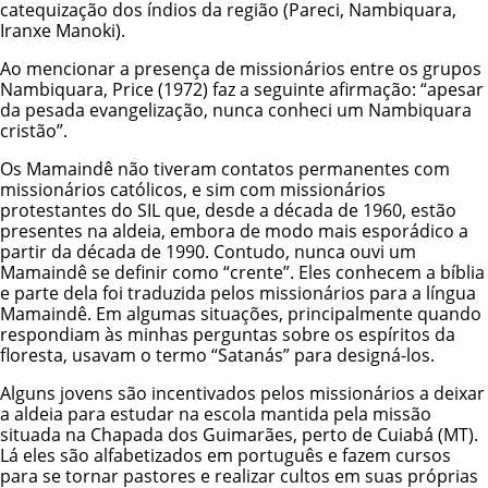
catequização dos índios da região (Pareci, Nambiquara,
Iranxe Manoki
).
Ao mencionar a presença de missionários entre os grupos
Nambiquara, Price (1972) faz a seguinte afirmação: “apesar
da pesada evangelização, nunca conheci um Nambiquara
cristão”.
Os Mamaindê não tiveram contatos permanentes com
missionários católicos, e sim com missionários
protestantes do SIL que, desde a década de 1960, estão
presentes na aldeia, embora de modo mais esporádico a
partir da década de 1990. Contudo, nunca ouvi um
Mamaindê se definir como “crente”. Eles conhecem a bíblia
e parte dela foi traduzida pelos missionários para a língua
Mamaindê. Em algumas situações, principalmente quando
respondiam às minhas perguntas sobre os espíritos da
floresta, usavam o termo “Satanás” para designá-los.
Alguns jovens são incentivados pelos missionários a deixar
a aldeia para estudar na escola mantida pela missão
situada na Chapada dos Guimarães, perto de Cuiabá (MT).
Lá eles são alfabetizados em português e fazem cursos
para se tornar pastores e realizar cultos em suas próprias