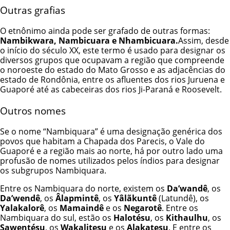
Outras grafias
O etnônimo ainda pode ser grafado de outras formas:
Nambikwara, Nambicuara e Nhambicuara.
Assim, desde
o início do século XX, este termo é usado para designar os
diversos grupos que ocupavam a região que compreende
o noroeste do estado do Mato Grosso e as adjacências do
estado de Rondônia, entre os afluentes dos rios Juruena e
Guaporé até as cabeceiras dos rios Ji-Paraná e Roosevelt.
Outros nomes
Se o nome “Nambiquara” é uma designação genérica dos
povos que habitam a Chapada dos Parecis, o Vale do
Guaporé e a região mais ao norte, há por outro lado uma
profusão de nomes utilizados pelos índios para designar
os subgrupos Nambiquara.
Entre os Nambiquara do norte, existem os
Da’wandê
, os
Da’wendê
, os
Âlapmintê
, os
Yâlãkuntê
(Latundê), os
Yalakalorê
, os
Mamaindê
e os
Negarotê
. Entre os
Nambiquara do sul, estão os
Halotésu
, os
Kithaulhu
, os
Sawentésu
, os
Wakalitesu
e os
Alakatesu
. E entre os