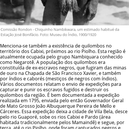
Comissão Rondon - Chiquinho Nambikwara, um estimado habitué da
Estação José Bonifácio. Foto: Museu do Índio, 1900/1920
Menciona-se também a existência de quilombos no
território dos Cabixi, próximos ao rio Piolho. Esta região é
atualmente ocupada pelo grupo Nambiquara conhecido
como Negarotê. A população dos quilombos era
constituída de ex-escravos negros, que fugiram das minas
de ouro na Chapada de São Francisco Xavier, e também
por índios e caborés (mestiços de negros com índios).
Vários documentos relatam o envio de expedições para
capturar e punir os escravos fugidos e destruir os
quilombos da região. É bem documentada a expedição
realizada em 1795, enviada pelo então Governador Geral
de Mato Grosso João Albuquerque Pereira de Mello e
Cárceres. Essa expedição deixa a cidade de Vila Bela, desce
pelo rio Guaporé, sobe os rios Cabixi e Pardo (área
habitada tradicionalmente pelos Mamaindê) e segue, por
terra, até o rio Piolho, onde foram capturados negros e