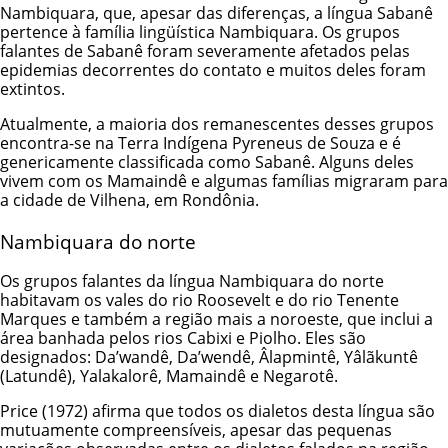
Nambiquara, que, apesar das diferenças, a língua Sabanê
pertence à família lingüística Nambiquara. Os grupos
falantes de Sabanê foram severamente afetados pelas
epidemias decorrentes do contato e muitos deles foram
extintos.
Atualmente, a maioria dos remanescentes desses grupos
encontra-se na Terra Indígena Pyreneus de Souza e é
genericamente classificada como Sabanê. Alguns deles
vivem com os Mamaindê e algumas famílias migraram para
a cidade de Vilhena, em Rondônia.
Nambiquara do norte
Os grupos falantes da língua Nambiquara do norte
habitavam os vales do rio Roosevelt e do rio Tenente
Marques e também a região mais a noroeste, que inclui a
área banhada pelos rios Cabixi e Piolho. Eles são
designados: Da’wandê, Da’wendê, Âlapmintê, Yâlãkuntê
(Latundê), Yalakalorê, Mamaindê e Negarotê.
Price (1972) afirma que todos os dialetos desta língua são
mutuamente compreensíveis, apesar das pequenas