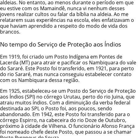
aldeias. No entanto, ao menos durante o período em que
eu estive com os Mamaindê, nunca vi nenhum desses
jovens realizar cultos ou falar da bíblia na aldeia. Ao me
relatarem suas experiências na escola, eles enfatizavam o
que haviam aprendido a respeito do modo de vida dos
brancos.
No tempo do Serviço de Proteção aos Índios
Em 1919, foi criado um Posto Indígena em Pontes de
Lacerda (MT) para atrair e pacificar os Nambiquara do vale
do Sararé. Este Posto foi transferido, em 1921, para perto
do rio Sararé, mas nunca conseguiu estabelecer contato
com os Nambiquara dessa região.
Em 1925, estabeleceu-se um Posto do Serviço de Proteção
aos Índios (SPI) no córrego Urutau, perto do rio Juina, que
atraiu muitos índios. Com a diminuição da verba federal
destinada ao SPI, o Posto foi, aos poucos, sendo
abandonado. Em 1942, este Posto foi transferido para o
córrego Espirro, na cabeceira do rio Doze de Outubro,
próximo à cidade de Vilhena. O funcionário Afonso França
foi nomeado chefe deste Posto, que passou a se chamar
Posto Pyreneus de Souza.