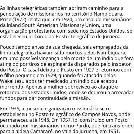
As linhas telegráficas também abriram caminho para a
penetração de missionários no território Nambiquara.
Price (1972) relata que, em 1924, um casal de missionários
da Inland South American Missionary Union, uma
organização protestante com sede nos Estados Unidos, se
estabeleceu próximo ao Posto Telegráfico de Juruena.
Pouco tempo antes de sua chegada, seis empregados da
linha telegráfica haviam sido mortos pelos Nambiquara,
em uma possível vingança pela morte de um índio que fora
atingido por tiros de espingarda disparados pelo inspetor
do Posto. O casal deixou o Posto em 1927 e retornou com
o filho pequeno em 1929, quando foi atacado pelos
Wakalitesú após ter medicado um índio que acabou
morrendo. Apenas a mulher sobreviveu ao ataque e
retornou aos Estados Unidos, onde se dedicou a arrecadar
fundos para dar continuidade à missão.
Em 1936, a mesma organização missionária se re-
estabeleceu no Posto telegráfico de Campos Novos, onde
permaneceu até 1948. Em 1957, foi construído um Posto
ocupado por missionários no rio Pardo, que foi transferido
para a aldeia Camararé, no vale do Juruena, em 1961.