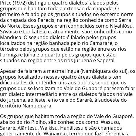
Price (1972) distinguiu quatro dialetos falados pelos
grupos que habitam toda a extensão da chapada. O
primeiro é falado pelos grupos situados no extremo norte
da chapada dos Parecis, na região conhecida como Serra
do Norte. Esses grupos eram conhecidos como Niyahlósú,
Si’waisu e Lunkatesu e, atualmente, são conhecidos como
Manduca. O segundo dialeto é falado pelos grupos
localizados na região banhada pelo rio Camararé, o
terceiro pelos grupos que estão na região entre os rios
Formiga e Juína e o quarto pelos grupos que estão
situados na região entre os rios Juruena e Sapezal.
Apesar de falarem a mesma língua (Nambiquara do sul), os
grupos localizados nessas quatro áreas dialetais têm
dificuldades de entender uns aos outros, sendo que os
grupos que se localizam no Vale do Guaporé parecem falar
um dialeto intermediário entre os dialetos falados no vale
do Juruena, ao leste, e no vale do Sararé, à sudoeste do
território Nambiquara.
Os grupos que habitam toda a região do Vale do Guaporé,
abaixo do rio Piolho, são conhecidos como: Wasusu,
Sararé, Alãntesu, Waikisu, Hahãitesu e são chamados
genericamente de ‘Wãnairisu, termo que faz referência a