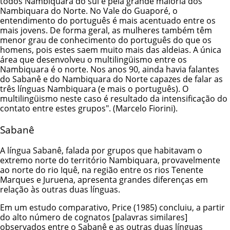
todos Nambiquara do sul e pela grande maioria dos
Nambiquara do Norte. No Vale do Guaporé, o
entendimento do português é mais acentuado entre os
mais jovens. De forma geral, as mulheres também têm
menor grau de conhecimento do português do que os
homens, pois estes saem muito mais das aldeias. A única
área que desenvolveu o multilingüismo entre os
Nambiquara é o norte. Nos anos 90, ainda havia falantes
do Sabanê e do Nambiquara do Norte capazes de falar as
três línguas Nambiquara (e mais o português). O
multilingüismo neste caso é resultado da intensificação do
contato entre estes grupos". (Marcelo Fiorini).
Sabanê
A língua Sabanê, falada por grupos que habitavam o
extremo norte do território Nambiquara, provavelmente
ao norte do rio Iquê, na região entre os rios Tenente
Marques e Juruena, apresenta grandes diferenças em
relação às outras duas línguas.
Em um estudo comparativo, Price (1985) concluiu, a partir
do alto número de cognatos [palavras similares]
observados entre o Sabanê e as outras duas línguas