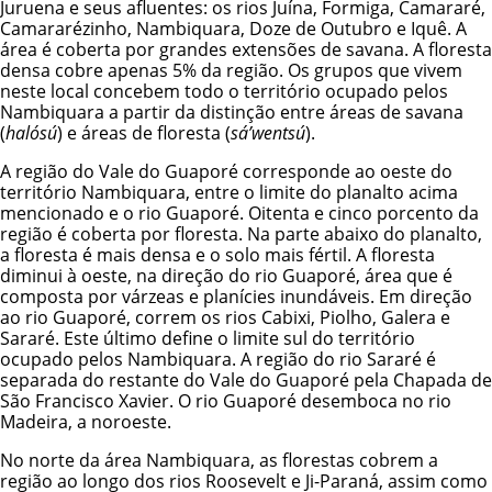
Juruena e seus afluentes: os rios Juína, Formiga, Camararé,
Camararézinho, Nambiquara, Doze de Outubro e Iquê. A
área é coberta por grandes extensões de savana. A floresta
densa cobre apenas 5% da região. Os grupos que vivem
neste local concebem todo o território ocupado pelos
Nambiquara a partir da distinção entre áreas de savana
(
halósú
) e áreas de floresta (
sá’wentsú
).
A região do Vale do Guaporé corresponde ao oeste do
território Nambiquara, entre o limite do planalto acima
mencionado e o rio Guaporé. Oitenta e cinco porcento da
região é coberta por floresta. Na parte abaixo do planalto,
a floresta é mais densa e o solo mais fértil. A floresta
diminui à oeste, na direção do rio Guaporé, área que é
composta por várzeas e planícies inundáveis. Em direção
ao rio Guaporé, correm os rios Cabixi, Piolho, Galera e
Sararé. Este último define o limite sul do território
ocupado pelos Nambiquara. A região do rio Sararé é
separada do restante do Vale do Guaporé pela Chapada de
São Francisco Xavier. O rio Guaporé desemboca no rio
Madeira, a noroeste.
No norte da área Nambiquara, as florestas cobrem a
região ao longo dos rios Roosevelt e Ji-Paraná, assim como