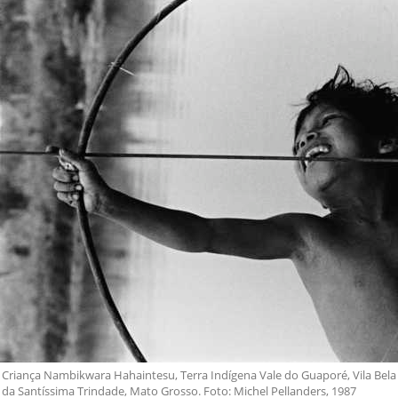
Criança Nambikwara Hahaintesu, Terra Indígena Vale do Guaporé, Vila Bela
da Santíssima Trindade, Mato Grosso. Foto: Michel Pellanders, 1987