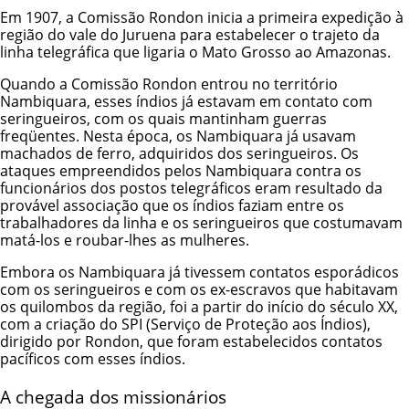
Em 1907, a Comissão Rondon inicia a primeira expedição à
região do vale do Juruena para estabelecer o trajeto da
linha telegráfica que ligaria o Mato Grosso ao Amazonas.
Quando a Comissão Rondon entrou no território
Nambiquara, esses índios já estavam em contato com
seringueiros, com os quais mantinham guerras
freqüentes. Nesta época, os Nambiquara já usavam
machados de ferro, adquiridos dos seringueiros. Os
ataques empreendidos pelos Nambiquara contra os
funcionários dos postos telegráficos eram resultado da
provável associação que os índios faziam entre os
trabalhadores da linha e os seringueiros que costumavam
matá-los e roubar-lhes as mulheres.
Embora os Nambiquara já tivessem contatos esporádicos
com os seringueiros e com os ex-escravos que habitavam
os quilombos da região, foi a partir do início do século XX,
com a criação do SPI (Serviço de Proteção aos Índios),
dirigido por Rondon, que foram estabelecidos contatos
pacíficos com esses índios.
A chegada dos missionários