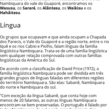
Nambiquara do vale do Guaporé, encontramos os
Wasusu
, os
Sararé
, os
Alãntesu
, os
Waikisu
e os
Hahãitesu
.
Língua
Os grupos que ocupavam e que ainda ocupam a Chapada
dos Parecis, o Vale do Guaporé e a região norte, entre o rio
Iquê e os rios Cabixi e Piolho, falam línguas da família
lingüística Nambiquara. Trata-se de uma família lingüística
sem qualquer relação comprovada com outras famílias
lingüísticas da América do Sul.
De acordo com a classificação de David Price (1972), a
família lingüística Nambiquara pode ser dividida em três
grandes grupos de línguas faladas em diferentes regiões
do território Nambiquara. São elas: Sabanê, Nambiquara
do norte e Nambiquara do sul.
"Com exceção da língua Sabanê, que conta hoje com
menos de 20 falantes, as outras línguas Nambiquara
encontram-se bem preservadas. O português é falado por