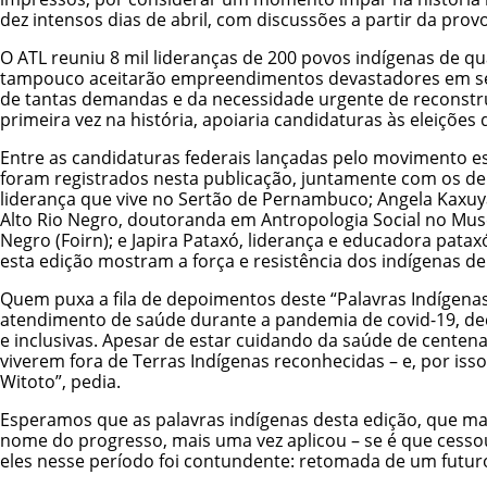
dez intensos dias de abril, com discussões a partir da prov
O ATL reuniu 8 mil lideranças de 200 povos indígenas de q
tampouco aceitarão empreendimentos devastadores em seus
de tantas demandas e da necessidade urgente de reconstru
primeira vez na história, apoiaria candidaturas às eleições
Entre as candidaturas federais lançadas pelo movimento es
foram registrados nesta publicação, juntamente com os de
liderança que vive no Sertão de Pernambuco; Angela Kaxuy
Alto Rio Negro, doutoranda em Antropologia Social no Muse
Negro (Foirn); e Japira Pataxó, liderança e educadora pat
esta edição mostram a força e resistência dos indígenas de
Quem puxa a fila de depoimentos deste “Palavras Indígenas
atendimento de saúde durante a pandemia de covid-19, deci
e inclusivas. Apesar de estar cuidando da saúde de cente
viverem fora de Terras Indígenas reconhecidas – e, por i
Witoto”, pedia.
Esperamos que as palavras indígenas desta edição, que m
nome do progresso, mais uma vez aplicou – se é que cessou
eles nesse período foi contundente: retomada de um futuro