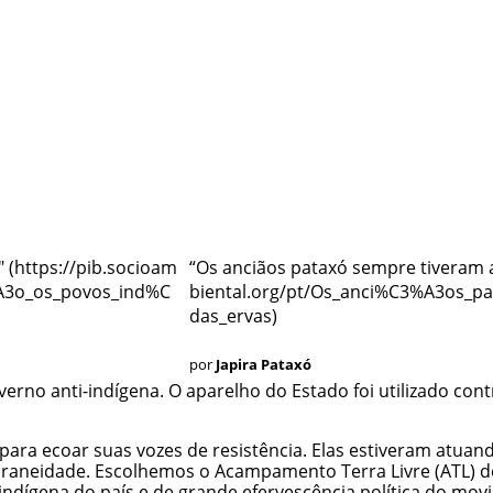
"
“Os anciãos pataxó sempre tiveram 
por
Japira Pataxó
no anti-indígena. O aparelho do Estado foi utilizado cont
 para ecoar suas vozes de resistência. Elas estiveram atua
oraneidade. Escolhemos o Acampamento Terra Livre (ATL) d
ndígena do país e de grande efervescência política do mov